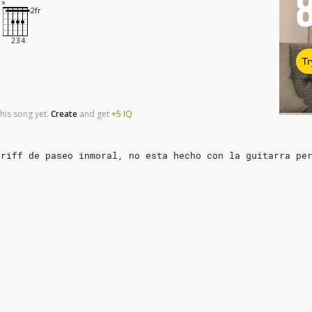
Tr
his song yet.
Create
and
get
+5
IQ
 riff de paseo inmoral, no esta hecho con la guitarra pe