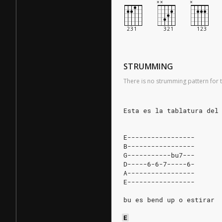
STRUMMING
There is no strumming pattern for t
Esta es la tablatura del
E-----------------
B-----------------
G-----------bu7---
D-----6-6-7-----6-
A-----------------
E-----------------
bu es bend up o estirar
E