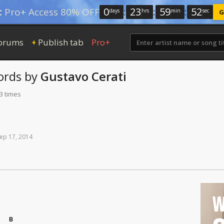
0
:
23
:
59
:
51
:
Pro+ Access 80% OFF
days
hrs
min
sec
G
orums
Publish tab
Pro+
+
ords
by
Gustavo Cerati
3 times
ep
17,
2014
W
B