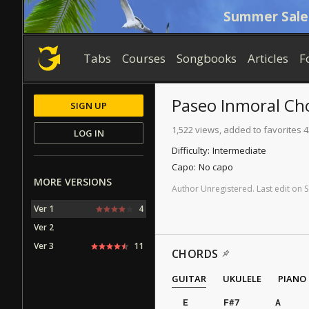
Summer Sale
Tabs
Courses
Songbooks
Articles
F
Paseo Inmoral
Ch
SIGN UP
1,522 views, added to favorites 4
LOG IN
Difficulty:
Intermediate
Capo:
No capo
MORE VERSIONS
Author
Unregistered
.
Last
edit
on
S
Ver 1
4
Ver 2
Ver 3
11
CHORDS
GUITAR
UKULELE
PIANO
E
F#7
A