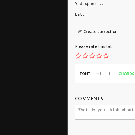
Y despues...
Est.
Create correction
Please rate this tab
FONT
−1
+1
CHORDS
COMMENTS