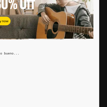
80%
Off
y now
ro bueno...