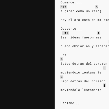
Comence....
F#7
A
a girar como un reloj
hoy el oro esta en mi pi
Desperte...
F#7
A
las  ideas fueron mas
puedo obviarlas y espera
Est
B
Estoy detras del corazon
E
moviendolo lentamente
B
Sigo detras del corazon
E
moviendolo lentamente
Hablame...