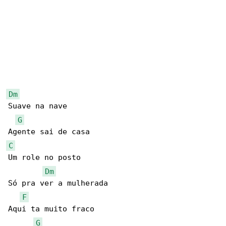
Dm
Suave na nave

G
C
Um role no posto

Dm
Só pra ver a mulherada

F
Aqui ta muito fraco

G