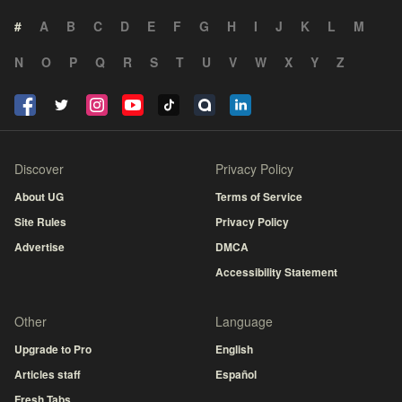
#
A
B
C
D
E
F
G
H
I
J
K
L
M
N
O
P
Q
R
S
T
U
V
W
X
Y
Z
Discover
Privacy Policy
About UG
Terms of Service
Site Rules
Privacy Policy
Advertise
DMCA
Accessibility Statement
Other
Language
Upgrade to Pro
English
Articles staff
Español
Fresh Tabs