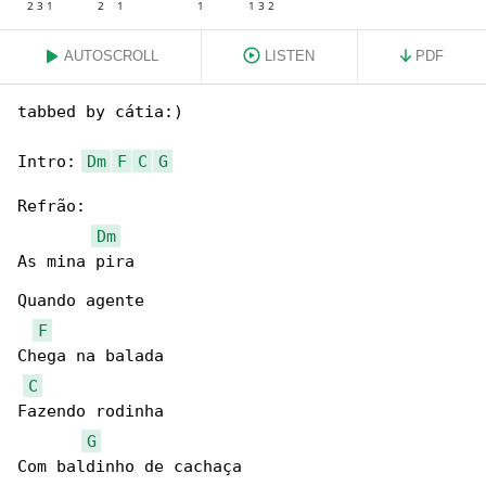
AUTOSCROLL
LISTEN
PDF
tabbed by cátia:)

Intro: 
Dm
F
C
G
Refrão:

Dm
As mina pira

Quando agente

F
Chega na balada

C
Fazendo rodinha

G
Com baldinho de cachaça
