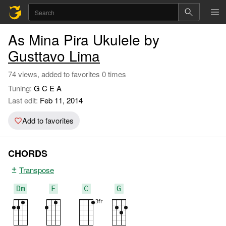
As Mina Pira Ukulele by
Gusttavo Lima
74 views, added to favorites 0 times
Tuning:
G C E A
Last edit:
Feb 11, 2014
Add to favorites
CHORDS
Transpose
Dm
F
C
G