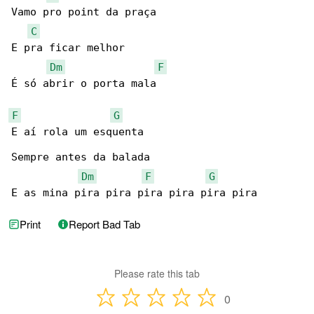
Vamo pro point da praça

C
E pra ficar melhor

Dm
F
É só abrir o porta mala

F
G
E aí rola um esquenta

Sempre antes da balada

Dm
F
G
E as mina pira pira pira pira pira pira
Print
Report Bad Tab
Please rate this tab
0