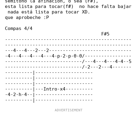
semitono la afinación, o sea (F#),

esta lista para tocar(f#)  no hace falta bajar

 nada está lista para tocar XD.

que aprobeche :P

Compas 4/4

                                   F#5

----------------------------------------------

----------------------------------------------

---4---4---2---2------------------------------

-4---4---4---4---4-p-2-p-0-0/-----------------

----------------------------/---4---4---4-4--5

----------------------------/-2---2---4-------

----------|---------------------

----------|---------------------

----------|---------------------

----------|---Intro-x4----------

-4-2-h-4--|---------------------
