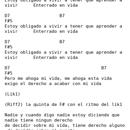
Estoy obligado a vivir a tener que aprender a 

vivir      Enterrado en vida

D7                   B7                     

F#5

Estoy obligado a vivir a tener que aprender a 

vivir      Enterrado en vida

D7                   B7                     

F#5

Estoy obligado a vivir a tener que aprender a 

vivir      Enterrado en vida

D7                                   B7     

F#5

Pero me ahoga mi vida, me ahoga esta vida 

exigo el derecho a acabar con mi vida

(Lik1)

(Riff2) la quinta de F# con el ritmo del lik1

Nadie y cuando digo nadie estoy diciendo que 

nadie tiene ningun derecho

de decidir sobre mi vida, tiene derecho alguno
