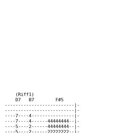
    (Riff1)                 

    D7   B7        F#5      

--------------------------|-

--------------------------|-

----7----4----------------|-

----7----4------44444444--|-

----5----2------44444444--|-

----5----2------22222222--|-
