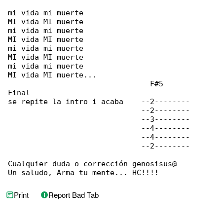
mi vida mi muerte

MI vida MI muerte

mi vida mi muerte

MI vida MI muerte

mi vida mi muerte

MI vida MI muerte

mi vida mi muerte

MI vida MI muerte...

                                F#5

Final

se repite la intro i acaba    --2--------

                              --2--------

                              --3--------

                              --4--------

                              --4--------

                              --2--------

Cualquier duda o corrección genosisus@

Un saludo, Arma tu mente... HC!!!!
Print
Report Bad Tab