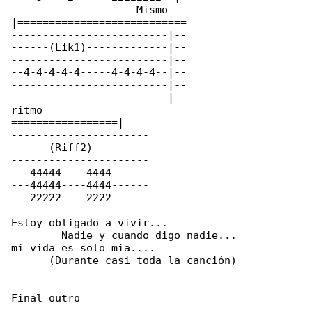
                    Mismo 

|===========================

-------------------------|--

------(Lik1)-------------|--

-------------------------|--

--4-4-4-4-4-----4-4-4-4--|--

-------------------------|--

-------------------------|--

ritmo

=================|

----------------------

------(Riff2)---------

----------------------

---44444----4444------

---44444----4444------

---22222----2222------

Estoy obligado a vivir...                     

        Nadie y cuando digo nadie...

mi vida es solo mia....                       

      (Durante casi toda la canción)

Final outro

----------------------------------------------
