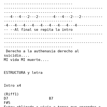
--------------------------------

----------------------------------------------

--------------------------------

---4---4---2---2-------4---4---2---2----------

--------------------------------

-4---4---4---4---4---4---4---4---4------------

-- --Al final se repita la intro

----------------------------------------------

--------------------------------

----------------------------------------------

--------------------------------

 Derecho a la authenasia derecho al 

suicidio....

MI vida MI muerte....

ESTRUCTURA y letra

Intro x4

(Riff1)

D7                   B7                     

F#5
