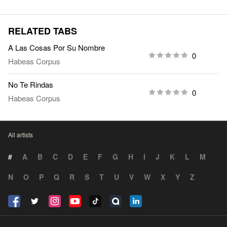
RELATED TABS
A Las Cosas Por Su Nombre
0
Habeas Corpus
No Te Rindas
0
Habeas Corpus
All artists
#
A
B
C
D
E
F
G
H
I
J
K
L
M
N
O
P
Q
R
S
T
U
V
W
X
Y
Z