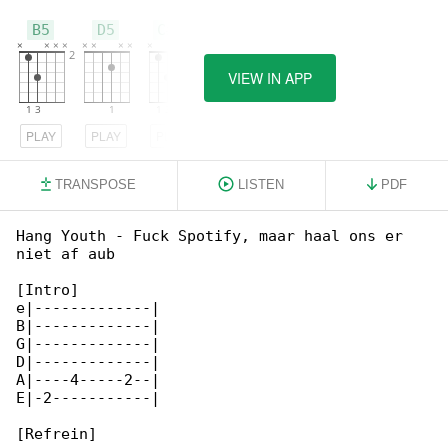
B5
D5
C#5
VIEW IN APP
PLAY
PLAY
PLAY
TRANSPOSE
LISTEN
PDF
Hang Youth - Fuck Spotify, maar haal ons er 

niet af aub

[Intro]

e|-------------|

B|-------------|

G|-------------|

D|-------------|

A|----4-----2--|

E|-2-----------|

[Refrein]
