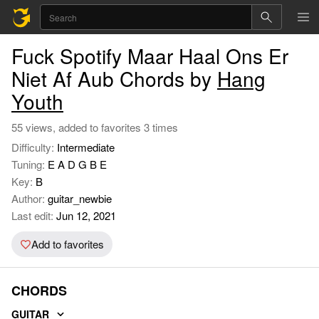
Fuck Spotify Maar Haal Ons Er
Niet Af Aub Chords by
Hang
Youth
55 views, added to favorites 3 times
Difficulty:
Intermediate
Tuning:
E A D G B E
Key:
B
Author:
guitar_newbie
Last edit:
Jun 12, 2021
Add to favorites
CHORDS
GUITAR