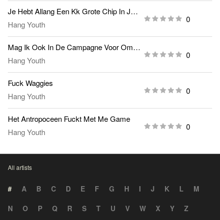
Je Hebt Allang Een Kk Grote Chip In Je Zak
0
Hang Youth
Mag Ik Ook In De Campagne Voor Omroep Zwart
0
Hang Youth
Fuck Waggies
0
Hang Youth
Het Antropoceen Fuckt Met Me Game
0
Hang Youth
All artists
#
A
B
C
D
E
F
G
H
I
J
K
L
M
N
O
P
Q
R
S
T
U
V
W
X
Y
Z