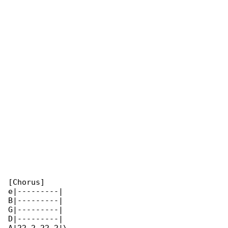
[Chorus]

e|---------|

B|---------|

G|---------|

D|---------|
