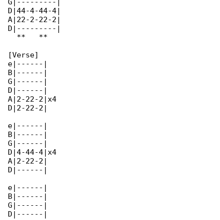
G|---------|

D|44-4-44-4|

A|22-2-22-2|

D|---------|

  **   ** 

[Verse]

e|------|

B|------|

G|------|

D|------|

A|2-22-2|x4

D|2-22-2|

e|------|

B|------|

G|------|

D|4-44-4|x4

A|2-22-2|

D|------|

e|------|

B|------|

G|------|

D|------|
