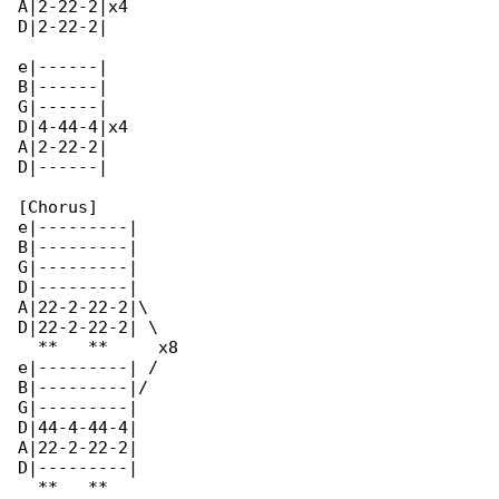
A|2-22-2|x4

D|2-22-2|

e|------|

B|------|

G|------|

D|4-44-4|x4

A|2-22-2|

D|------|

[Chorus]

e|---------|

B|---------|

G|---------|

D|---------|

A|22-2-22-2|\

D|22-2-22-2| \

  **   **     x8

e|---------| /

B|---------|/

G|---------|

D|44-4-44-4|

A|22-2-22-2|

D|---------|

  **   ** 
