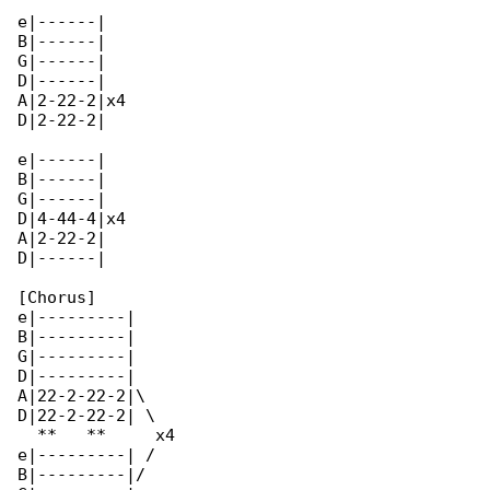
e|------|

B|------|

G|------|

D|------|

A|2-22-2|x4

D|2-22-2|

e|------|

B|------|

G|------|

D|4-44-4|x4

A|2-22-2|

D|------|

[Chorus]

e|---------|

B|---------|

G|---------|

D|---------|

A|22-2-22-2|\

D|22-2-22-2| \

  **   **     x4

e|---------| /

B|---------|/
