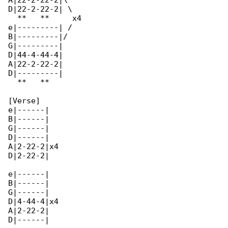
A|22-2-22-2|\

D|22-2-22-2| \

  **   **     x4

e|---------| /

B|---------|/

G|---------|

D|44-4-44-4|

A|22-2-22-2|

D|---------|

  **   ** 

[Verse]

e|------|

B|------|

G|------|

D|------|

A|2-22-2|x4

D|2-22-2|

e|------|

B|------|

G|------|

D|4-44-4|x4

A|2-22-2|

D|------|
