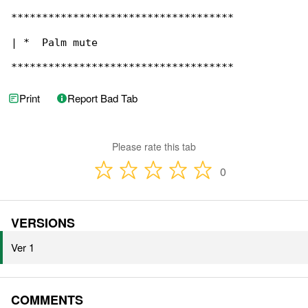
************************************

| *  Palm mute

************************************
Print
Report Bad Tab
Please rate this tab
0
VERSIONS
Ver 1
COMMENTS