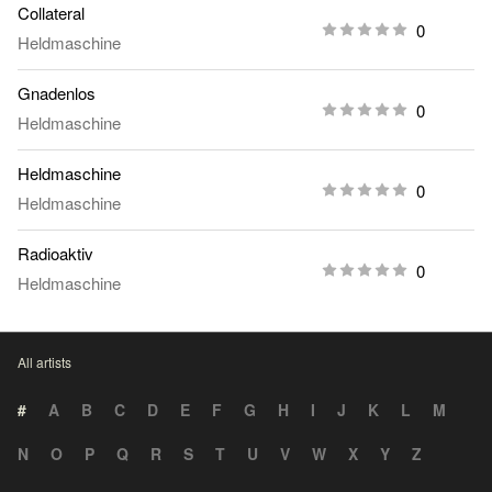
Collateral
0
Heldmaschine
Gnadenlos
0
Heldmaschine
Heldmaschine
0
Heldmaschine
Radioaktiv
0
Heldmaschine
All artists
#
A
B
C
D
E
F
G
H
I
J
K
L
M
N
O
P
Q
R
S
T
U
V
W
X
Y
Z