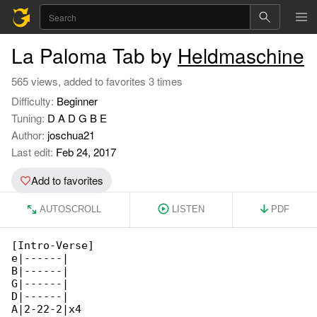
La Paloma Tab by
Heldmaschine
565 views, added to favorites 3 times
Difficulty:
Beginner
Tuning:
D A D G B E
Author:
joschua21
Last edit:
Feb 24, 2017
Add to favorites
AUTOSCROLL
LISTEN
PDF
[Intro-Verse]

e|------|

B|------|

G|------|

D|------|

A|2-22-2|x4
