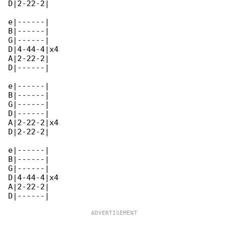
D|2-22-2|

e|------|

B|------|

G|------|

D|4-44-4|x4

A|2-22-2|

D|------|

e|------|

B|------|

G|------|

D|------|

A|2-22-2|x4

D|2-22-2|

e|------|

B|------|

G|------|

D|4-44-4|x4

A|2-22-2|
