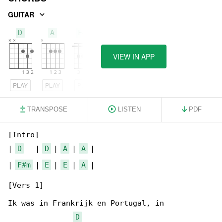
GUITAR
D
A
F#m
VIEW IN APP
PLAY
PLAY
PLAY
TRANSPOSE
LISTEN
PDF
[Intro]

| 
D
   | 
D
 | 
A
 | 
A
 |

| 
F#m
 | 
E
 | 
E
 | 
A
 |

[Vers 1]

Ik was in Frankrijk en Portugal, in 

D