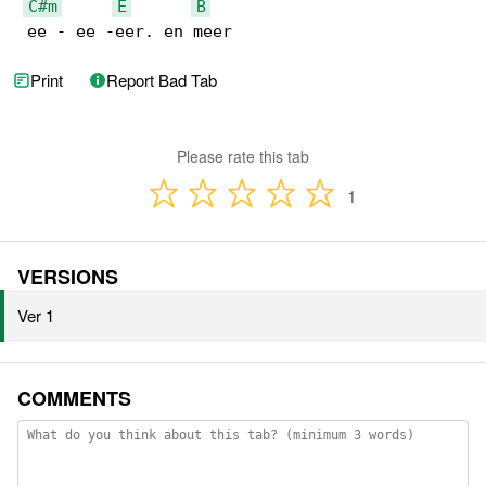
C#m
E
B
 ee - ee -eer. en meer
Print
Report Bad Tab
Please rate this tab
1
VERSIONS
Ver 1
COMMENTS