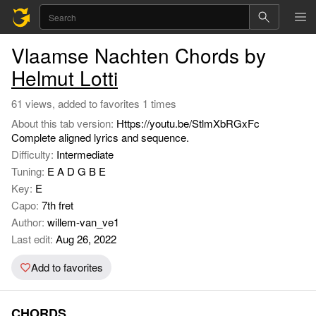
Vlaamse Nachten Chords by
Helmut Lotti
61 views, added to favorites 1 times
About this tab version:
Https://youtu.be/StlmXbRGxFc
Complete aligned lyrics and sequence.
Difficulty:
Intermediate
Tuning:
E A D G B E
Key:
E
Capo:
7th fret
Author:
willem-van_ve1
Last edit:
Aug 26, 2022
Add to favorites
CHORDS