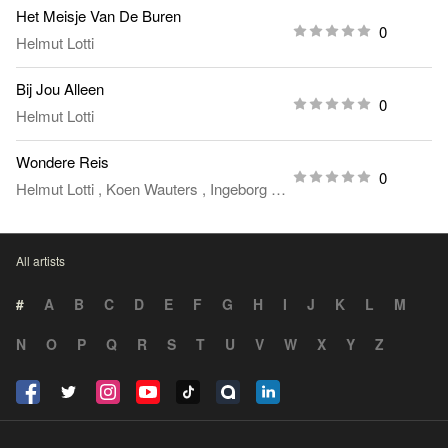
Het Meisje Van De Buren
0
Helmut Lotti
Bij Jou Alleen
0
Helmut Lotti
Wondere Reis
0
Helmut Lotti
,
Koen Wauters
,
Ingeborg
,
Toots Thielemans
All artists
#
A
B
C
D
E
F
G
H
I
J
K
L
M
N
O
P
Q
R
S
T
U
V
W
X
Y
Z