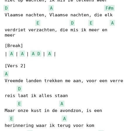
D
A
F#m
Vlaamse nachten, Vlaamse nachten, die elk 

E
D
E
A
verdriet verzachten, die mis ik meer en 

meer

[Break]

| 
A
 | 
A
 | 
A
D
 | 
A
 |

A
Vreemde landen trekken me aan, voor een verre 

D
reis laat ik alles staan

E
A
Maar onze kust in de avondzon, is een 

E
A
herinnering waar ik terug voor kom
