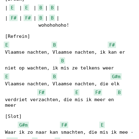
| 
E
  | 
E
  | 
B
 | 
B
 |

| 
F#
 | 
F#
 | 
B
 | 
B
 |

            wohohohoho!

E
B
F#
Vlaamse nachten, Vlaamse nachten, ik kan er 

B
E
B
G#m
Vlaamse nachten, Vlaamse nachten, die elk 

F#
E
F#
B
verdriet verzachten, die mis ik meer en 

meer

[Slot]

G#m
F#
E
Waar ik zo naar kan smachten, die mis ik mee -
