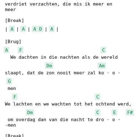
verdriet verzachten, die mis ik meer en 

meer

[Break]

| 
A
 | 
A
 | 
A
D
 | 
A
 |

A
F
C
  We dachten in die nachten als de wereld 

Dm
Am
slaapt, dat de zon nooit meer zal ko - o -

G
 men

F
C
We lachten en we wachten tot het ochtend werd,

Dm
C
E
F#
 om overdag dan van die nacht te dro - o - 

-men

[Break]
