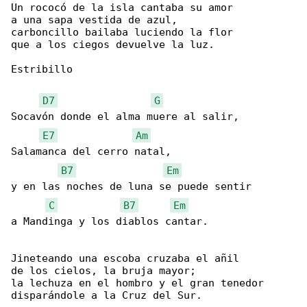
Un rococó de la isla cantaba su amor

a una sapa vestida de azul,

carboncillo bailaba luciendo la flor

que a los ciegos devuelve la luz.

Estribillo

D7
G
Socavón donde el alma muere al salir,

E7
Am
Salamanca del cerro natal,

B7
Em
y en las noches de luna se puede sentir

C
B7
Em
a Mandinga y los diablos cantar.

Jineteando una escoba cruzaba el añil

de los cielos, la bruja mayor;

la lechuza en el hombro y el gran tenedor

disparándole a la Cruz del Sur.
