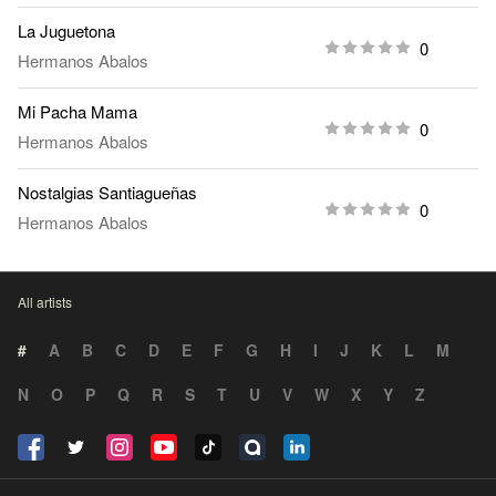
La Juguetona
0
Hermanos Abalos
Mi Pacha Mama
0
Hermanos Abalos
Nostalgias Santiagueñas
0
Hermanos Abalos
All artists
#
A
B
C
D
E
F
G
H
I
J
K
L
M
N
O
P
Q
R
S
T
U
V
W
X
Y
Z