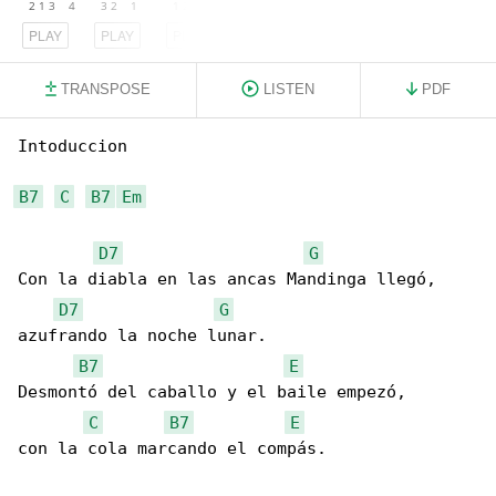
PLAY
PLAY
PLAY
TRANSPOSE
LISTEN
PDF
Intoduccion

B7
C
B7
Em
D7
G
Con la diabla en las ancas Mandinga llegó,

D7
G
azufrando la noche lunar.

B7
E
Desmontó del caballo y el baile empezó,

C
B7
E
con la cola marcando el compás.
