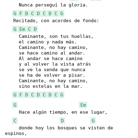
     Nunca perseguí la gloria.

G
F
D
C
D
C
D
C
G
   Recitado, con acordes de fondo:

G
Em
C
D
     Caminante, son tus huellas,

     el camino y nada más.

     Caminante, no hay camino,

     se hace camino al andar.

     Al andar se hace camino

     y al volver la vista atrás

     se ve la senda que nunca

     se ha de volver a pisar.

     Caminante, no hay camino,

     sino estelas en la mar.

G
F
D
C
D
C
D
C
G
G
Em
     Hace algún tiempo, en ese lugar,

C
D
G
     donde hoy los bosques se visten de 

espinos,
