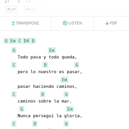
PLAY
PLAY
PLAY
TRANSPOSE
LISTEN
PDF
G
Em
C
D4
D
G
Em
     Todo pasa y todo queda,

C
D
G
     pero lo nuestro es pasar,

Em
     pasar haciendo caminos,

C
D
G
     caminos sobre la mar.

G
Em
     Nunca perseguí la gloria,

C
D
G