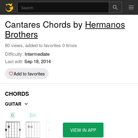
Cantares Chords by
Hermanos
Brothers
80 views, added to favorites 0 times
Difficulty:
Intermediate
Last edit:
Sep 18, 2014
Add to favorites
CHORDS
GUITAR
G
Em
C
VIEW IN APP