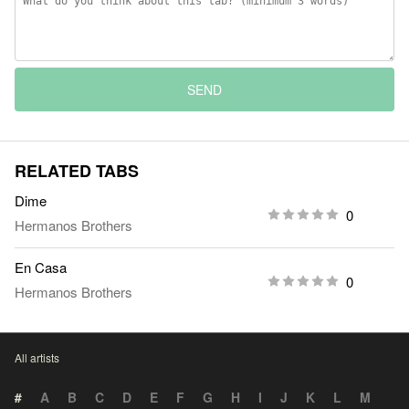
SEND
RELATED TABS
Dime
0
Hermanos Brothers
En Casa
0
Hermanos Brothers
All artists
#
A
B
C
D
E
F
G
H
I
J
K
L
M