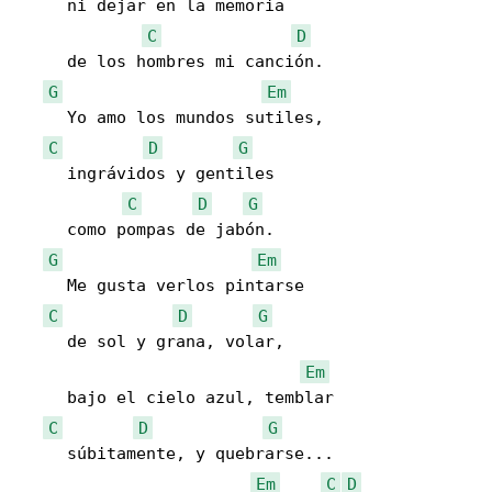
     ni dejar en la memoria

C
D
     de los hombres mi canción.

G
Em
     Yo amo los mundos sutiles,

C
D
G
     ingrávidos y gentiles

C
D
G
     como pompas de jabón.

G
Em
     Me gusta verlos pintarse

C
D
G
     de sol y grana, volar,

Em
     bajo el cielo azul, temblar

C
D
G
     súbitamente, y quebrarse...

Em
C
D