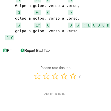
     Golpe a golpe, verso a verso,

G
Em
C
D
     golpe a golpe, verso a verso,

G
Em
C
D
G
F
D
C
D
C
D
     golpe a golpe, verso a verso.

C
G
Print
Report Bad Tab
Please rate this tab
0