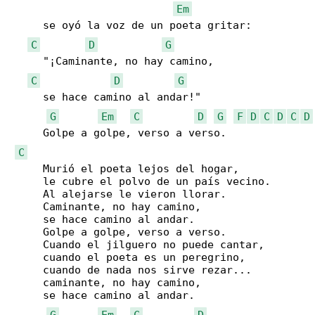
Em
     se oyó la voz de un poeta gritar:

C
D
G
     "¡Caminante, no hay camino,

C
D
G
     se hace camino al andar!"

G
Em
C
D
G
F
D
C
D
C
D
     Golpe a golpe, verso a verso.

C
     Murió el poeta lejos del hogar,

     le cubre el polvo de un país vecino.

     Al alejarse le vieron llorar.

     Caminante, no hay camino,

     se hace camino al andar.

     Golpe a golpe, verso a verso.

     Cuando el jilguero no puede cantar,

     cuando el poeta es un peregrino,

     cuando de nada nos sirve rezar...

     caminante, no hay camino,

     se hace camino al andar.

G
Em
C
D