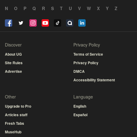
N
O
P
Q
R
S
T
U
V
W
X
Y
Z
Discover
Privacy Policy
About UG
Terms of Service
Site Rules
Privacy Policy
Advertise
DMCA
Accessibility Statement
Other
Language
Upgrade to Pro
English
Articles staff
Español
Fresh Tabs
MuseHub