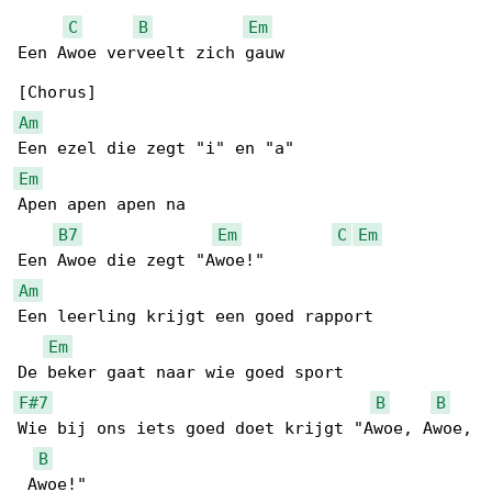
C
B
Em
Een Awoe verveelt zich gauw

Am
Em
Apen apen apen na

B7
Em
C
Em
Am
Een leerling krijgt een goed rapport

Em
F#7
B
B
Wie bij ons iets goed doet krijgt "Awoe, Awoe,

B
 Awoe!"
