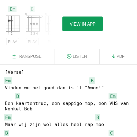
Em
B
C
VIEW IN APP
PLAY
PLAY
PLAY
TRANSPOSE
LISTEN
PDF
Em
B
Vinden we het goed dan is 't "Awoe!"

B
Em
Een kaartentruc, een sappige mop, een VHS van 

Em
B
B
C