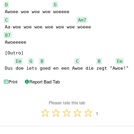
D
G
C
Am7
B7
Awoeeeee

[Outro]

Em
G
B
C
B
Em
Dus doe iets goed en een Awoe die zegt "Awoe!"
Print
Report Bad Tab
Please rate this tab
1