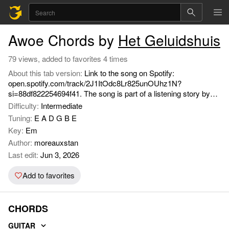
Awoe Chords by
Het Geluidshuis
79 views, added to favorites 4 times
About this tab version:
Link to the song on Spotify:
open.spotify.com/track/2J1ItOdc8Lr825unOUhz1N?
si=88df822254694f41. The song is part of a listening story by
Het Geluidshuis called 'De Vlo en de Professor'.
Difficulty:
Intermediate
Tuning:
E A D G B E
Key:
Em
Author:
moreauxstan
Last edit:
Jun 3, 2026
Add to favorites
CHORDS
GUITAR