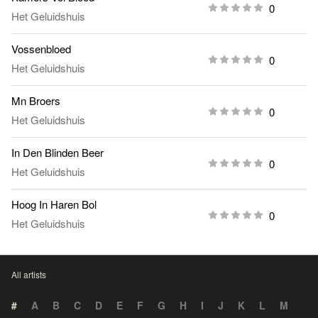
0
Het Geluidshuis
Vossenbloed
0
Het Geluidshuis
Mn Broers
0
Het Geluidshuis
In Den Blinden Beer
0
Het Geluidshuis
Hoog In Haren Bol
0
Het Geluidshuis
All artists
#
A
B
C
D
E
F
G
H
I
J
K
L
M