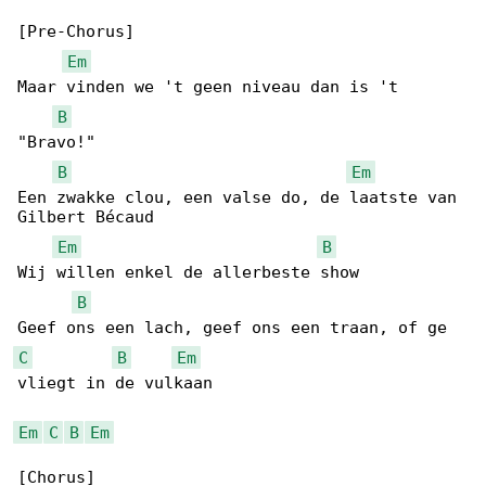
[Pre-Chorus]

Em
Maar vinden we 't geen niveau dan is 't 

B
"Bravo!"

B
Em
Een zwakke clou, een valse do, de laatste van 

Gilbert Bécaud

Em
B
Wij willen enkel de allerbeste show

B
C
B
Em
vliegt in de vulkaan

Em
C
B
Em
[Chorus]
