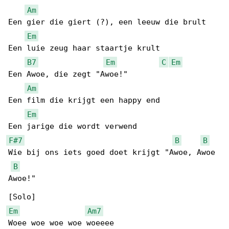
Am
Een gier die giert (?), een leeuw die brult

Em
Een luie zeug haar staartje krult

B7
Em
C
Em
Een Awoe, die zegt "Awoe!"

Am
Een film die krijgt een happy end

Em
F#7
B
B
Wie bij ons iets goed doet krijgt "Awoe, Awoe 

B
Awoe!"

Em
Am7