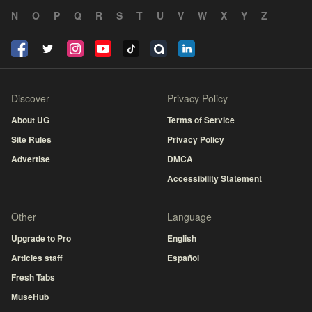
N
O
P
Q
R
S
T
U
V
W
X
Y
Z
Discover
Privacy Policy
About UG
Terms of Service
Site Rules
Privacy Policy
Advertise
DMCA
Accessibility Statement
Other
Language
Upgrade to Pro
English
Articles staff
Español
Fresh Tabs
MuseHub