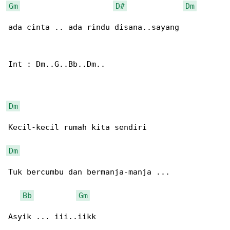
Gm
D#
Dm
ada cinta .. ada rindu disana..sayang

Int : Dm..G..Bb..Dm..

Dm
Kecil-kecil rumah kita sendiri

Dm
Tuk bercumbu dan bermanja-manja ...

Bb
Gm
Asyik ... iii..iikk
