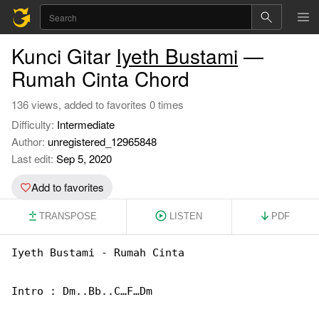
Kunci Gitar
Iyeth Bustami
—
Rumah Cinta Chord
136 views, added to favorites 0 times
Difficulty:
Intermediate
Author:
unregistered_12965848
Last edit:
Sep 5, 2020
Add to favorites
TRANSPOSE
LISTEN
PDF
Iyeth Bustami - Rumah Cinta

Intro : Dm..Bb..C…F…Dm
