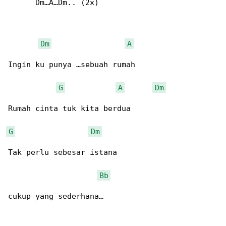
      Dm…A…Dm.. (2x)

Dm
A
Ingin ku punya …sebuah rumah

G
A
Dm
Rumah cinta tuk kita berdua

G
Dm
Tak perlu sebesar istana

Bb
cukup yang sederhana…
