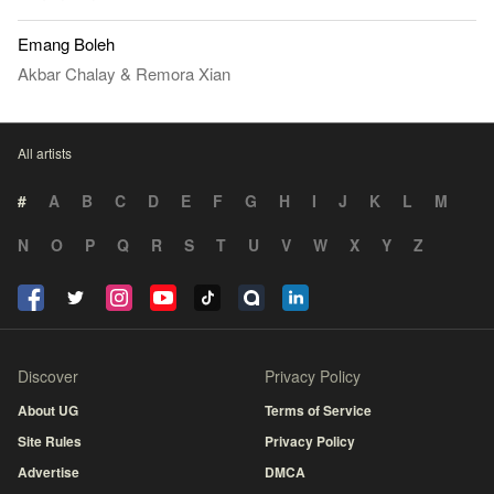
Emang Boleh
Akbar Chalay
&
Remora Xian
All artists
#
A
B
C
D
E
F
G
H
I
J
K
L
M
N
O
P
Q
R
S
T
U
V
W
X
Y
Z
Discover
Privacy Policy
About UG
Terms of Service
Site Rules
Privacy Policy
Advertise
DMCA