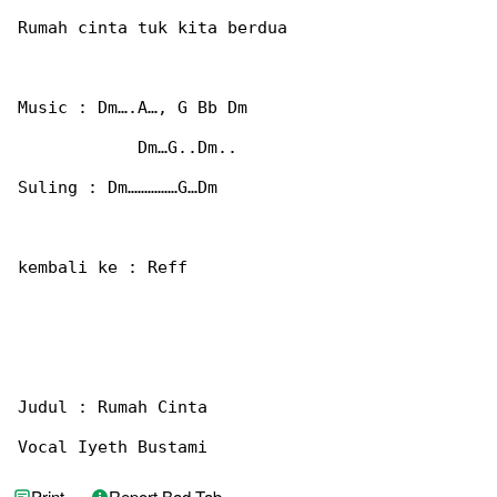
Rumah cinta tuk kita berdua

Music : Dm….A…, G Bb Dm

            Dm…G..Dm..

Suling : Dm……………G…Dm

kembali ke : Reff

Judul : Rumah Cinta

Vocal Iyeth Bustami
Print
Report Bad Tab