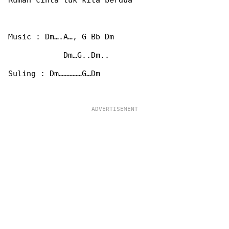
Rumah cinta tuk kita berdua

Music : Dm….A…, G Bb Dm

            Dm…G..Dm..

Suling : Dm……………G…Dm
