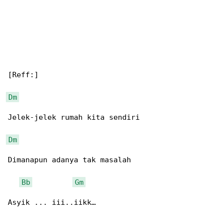
[Reff:]

Dm
Jelek-jelek rumah kita sendiri

Dm
Dimanapun adanya tak masalah

Bb
Gm
Asyik ... iii..iikk…
