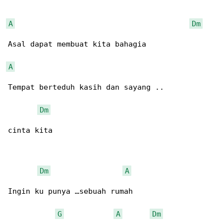
A
Dm
Asal dapat membuat kita bahagia

A
Tempat berteduh kasih dan sayang ..

Dm
cinta kita

Dm
A
Ingin ku punya …sebuah rumah

G
A
Dm