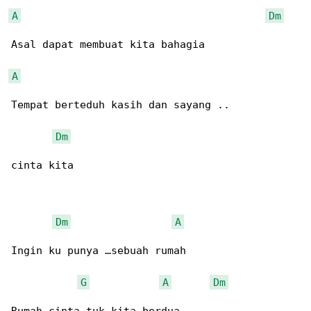
A
Dm
Asal dapat membuat kita bahagia

A
Tempat berteduh kasih dan sayang ..

Dm
cinta kita

Dm
A
Ingin ku punya …sebuah rumah

G
A
Dm