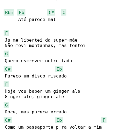
Bbm
Eb
C#
C
     Até parece mal

F
Já me libertei da super-mãe

G
C#
Eb
F
Hoje vou beber um ginger ale

G
C#
Eb
F