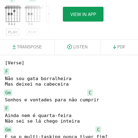
VIEW IN APP
PLAY
PLAY
PLAY
TRANSPOSE
LISTEN
PDF
F
Não sou gata borralheira

Gm
C
F
Ainda nem é quarta-feira

Gm
C
E se o multi-tasking nunca tiver fim?
