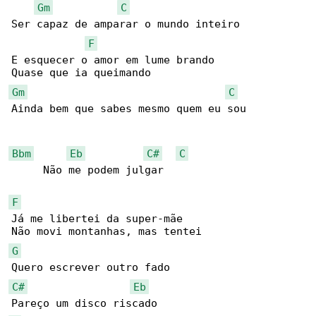
Gm
C
Ser capaz de amparar o mundo inteiro

F
E esquecer o amor em lume brando

Gm
C
Ainda bem que sabes mesmo quem eu sou

Bbm
Eb
C#
C
     Não me podem julgar

F
Já me libertei da super-mãe

G
C#
Eb