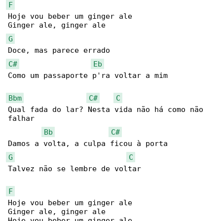
F
Hoje vou beber um ginger ale

G
C#
Eb
Como um passaporte p'ra voltar a mim

Bbm
C#
C
Qual fada do lar? Nesta vida não há como não 

falhar

Bb
C#
G
C
Talvez não se lembre de voltar

F
Hoje vou beber um ginger ale

Ginger ale, ginger ale

Hoje vou beber um ginger ale
