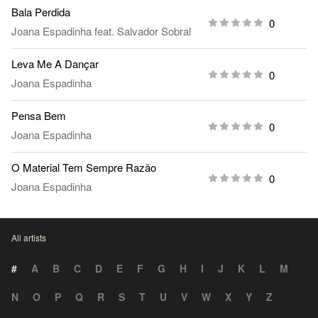
Bala Perdida
0
Joana Espadinha
feat.
Salvador Sobral
Leva Me A Dançar
0
Joana Espadinha
Pensa Bem
0
Joana Espadinha
O Material Tem Sempre Razão
0
Joana Espadinha
All artists
#
A
B
C
D
E
F
G
H
I
J
K
L
M
N
O
P
Q
R
S
T
U
V
W
X
Y
Z