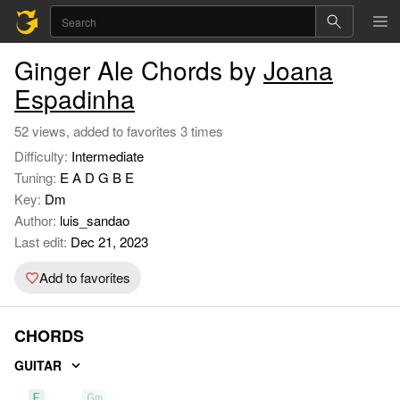
Ginger Ale Chords by
Joana
Espadinha
52 views, added to favorites 3 times
Difficulty:
Intermediate
Tuning:
E A D G B E
Key:
Dm
Author:
luis_sandao
Last edit:
Dec 21, 2023
Add to favorites
CHORDS
GUITAR
F
Gm
C