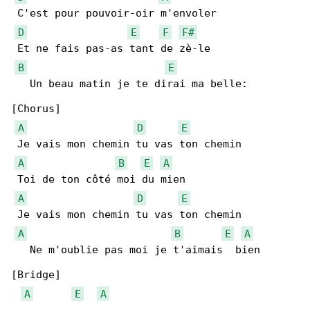
 C'est pour pouvoir-oir m'envoler

D
E
F
F#
 Et ne fais pas-as tant de zè-le

B
E
   Un beau matin je te dirai ma belle:

[Chorus]

A
D
E
 Je vais mon chemin tu vas ton chemin

A
B
E
A
 Toi de ton côté moi du mien

A
D
E
 Je vais mon chemin tu vas ton chemin

A
B
E
A
   Ne m'oublie pas moi je t'aimais  bien

[Bridge]

A
E
A