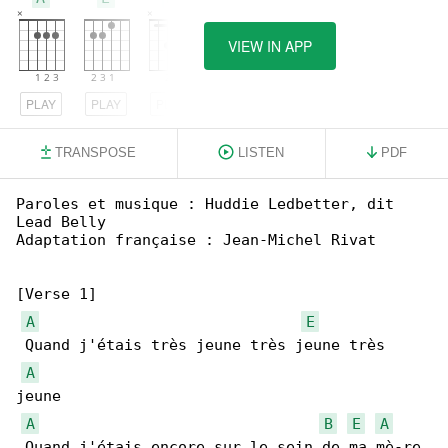
VIEW IN APP
PLAY
PLAY
PLAY
TRANSPOSE
LISTEN
PDF
Paroles et musique : Huddie Ledbetter, dit 

Lead Belly

Adaptation française : Jean-Michel Rivat

[Verse 1]

A
E
 Quand j'étais très jeune très jeune très 

A
jeune

A
B
E
A
 Quand j'étais encore sur le sein de ma mè-re
