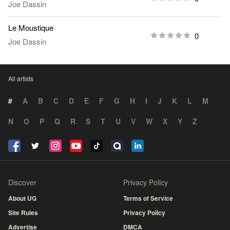
Joe Dassin
Le Moustique
0
Joe Dassin
All artists
#
A
B
C
D
E
F
G
H
I
J
K
L
M
N
O
P
Q
R
S
T
U
V
W
X
Y
Z
Discover
Privacy Policy
About UG
Terms of Service
Site Rules
Privacy Policy
Advertise
DMCA