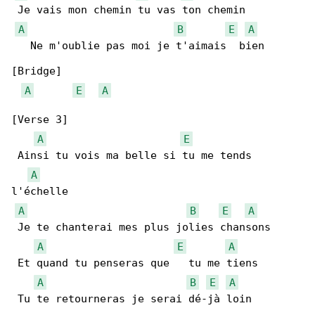
 Je vais mon chemin tu vas ton chemin

A
B
E
A
   Ne m'oublie pas moi je t'aimais  bien

[Bridge]

A
E
A
[Verse 3]

A
E
 Ainsi tu vois ma belle si tu me tends 

A
l'échelle

A
B
E
A
 Je te chanterai mes plus jolies chansons

A
E
A
 Et quand tu penseras que   tu me tiens

A
B
E
A
 Tu te retourneras je serai dé-jà loin
