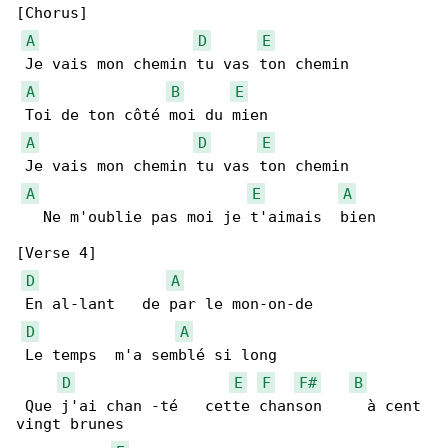
[Chorus]

A
D
E
 Je vais mon chemin tu vas ton chemin

A
B
E
 Toi de ton côté moi du mien

A
D
E
 Je vais mon chemin tu vas ton chemin

A
E
A
   Ne m'oublie pas moi je t'aimais  bien

[Verse 4]

D
A
 En al-lant   de par le mon-on-de

D
A
 Le temps  m'a semblé si long

D
E
F
F#
B
 Que j'ai chan -té   cette chanson     à cent 

vingt brunes
