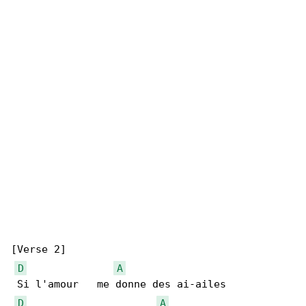
[Verse 2]

D
A
 Si l'amour   me donne des ai-ailes

D
A