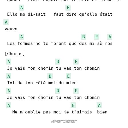
A
E
A
veuve

A
B
E
A
 Les femmes ne te feront que des mi sè res

[Chorus]

A
D
E
 Je vais mon chemin tu vas ton chemin

A
B
E
 Toi de ton côté moi du mien

A
D
E
 Je vais mon chemin tu vas ton chemin

A
E
A