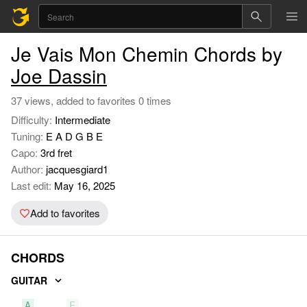
Je Vais Mon Chemin Chords by
Joe Dassin
37 views, added to favorites 0 times
Difficulty:
Intermediate
Tuning:
E A D G B E
Capo:
3rd fret
Author:
jacquesgiard1
Last edit:
May 16, 2025
Add to favorites
CHORDS
GUITAR
A
E
B