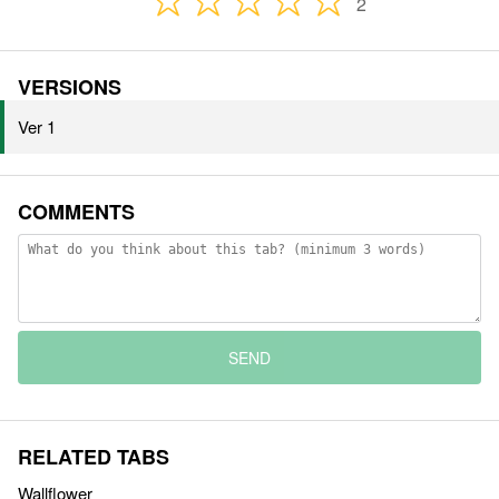
2
VERSIONS
Ver 1
COMMENTS
SEND
RELATED TABS
Wallflower