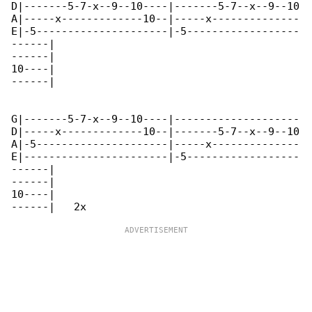
D|-------5-7-x--9--10----|-------5-7--x--9--10

A|-----x-------------10--|-----x--------------

E|-5---------------------|-5------------------

------|

------|

10----|

------|

G|-------5-7-x--9--10----|--------------------

D|-----x-------------10--|-------5-7--x--9--10

A|-5---------------------|-----x--------------

E|-----------------------|-5------------------

------|

------|

10----|
