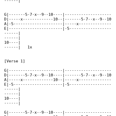
------|

G|-------5-7-x--9--10----|--------------------

D|-----x-------------10--|-------5-7--x--9--10

A|-5---------------------|-----x--------------

E|-----------------------|-5------------------

------|

------|

10----|

------|   1x

[Verse 1]

G|-----------------------|--------------------

D|-------5-7-x--9--10----|-------5-7--x--9--10

A|-----x-------------10--|-----x--------------

E|-5---------------------|-5------------------

------|

------|

10----|

------|

G|-------5-7-x--9--10----|--------------------
