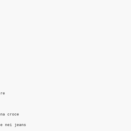
ere
una croce
ve nei jeans