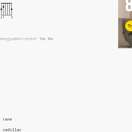
Tr
umming pattern correct?
Yes
No
i rane
e cadillac