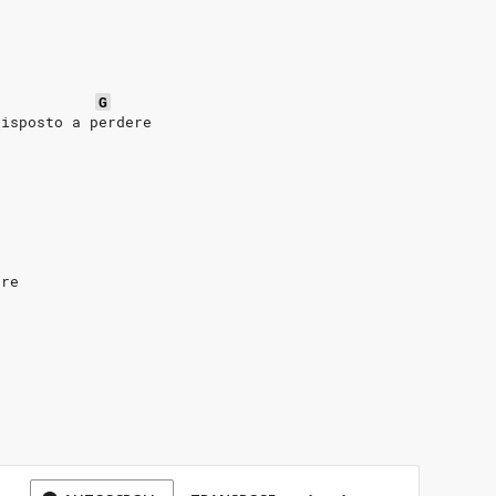
G
disposto a perdere
ere