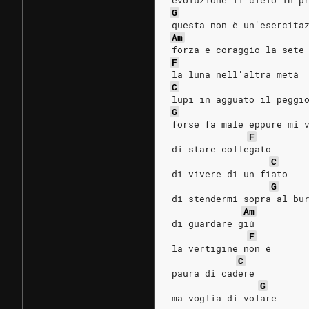
evoluzione il cielo in p
G
questa non è un'esercita
Am
forza e coraggio la sete
F
la luna nell'altra metà
C
lupi in agguato il peggi
G
forse fa male eppure mi 
F
di stare collegato
C
di vivere di un fiato
G
di stendermi sopra al bu
Am
di guardare giù
F
la vertigine non è
C
paura di cadere
G
ma voglia di volare