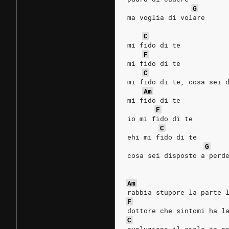
G
ma voglia di volare
C
mi fido di te
F
mi fido di te
C
mi fido di te, cosa sei 
Am
mi fido di te
F
io mi fido di te
C
ehi mi fido di te
G
cosa sei disposto a perd
Am
rabbia stupore la parte 
F
dottore che sintomi ha l
C