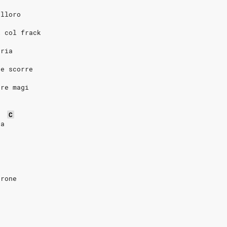
alloro
i col frack
aria
he scorre
 re magi
C
va
rrone