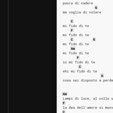
paura di cadere
G
ma voglia di volare
C
mi fido di te
F
mi fido di te
C
G
mi fido di te
Am
mi fido di te
F
io mi fido di te
C
ehi mi fido di te
G
cosa sei disposto a perd
Am
Lampi di luce, al collo 
F
la dea dell'amore si muo
C