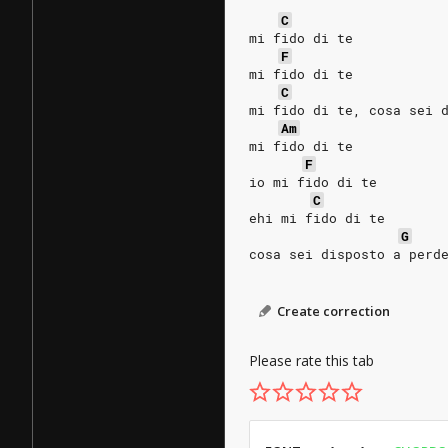
C
mi fido di te
F
mi fido di te
C
mi fido di te, cosa sei 
Am
mi fido di te
F
io mi fido di te
C
ehi mi fido di te
G
cosa sei disposto a perd
Create correction
Please rate this tab