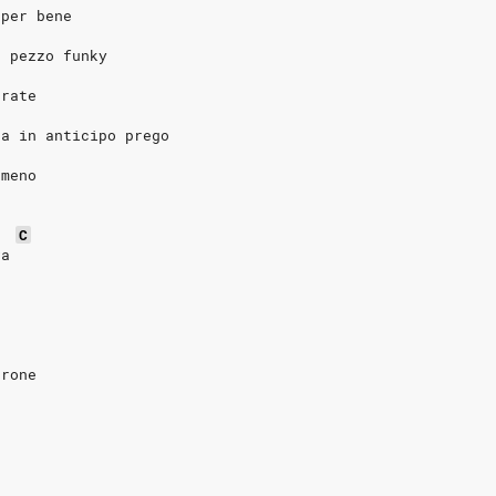
 per bene
n pezzo funky
urate
ga in anticipo prego
 meno
C
va
rrone