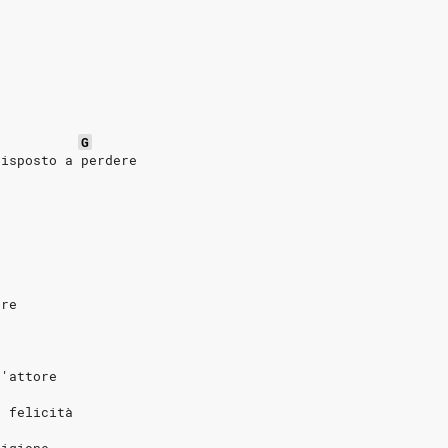
G
disposto a perdere
ere
l'attore
a felicità