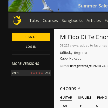
Summer Sale
Tabs
Courses
Songbooks
Articles
F
Mi Fido Di Te
Chor
SIGN UP
58,225 views, added to favorites 
LOG IN
Difficulty:
Beginner
Capo:
No capo
MORE VERSIONS
Author
unregistered_9939288
73
.
2
Ver 1
213
CHORDS
GUITAR
UKULELE
PIANO
Am
F
C