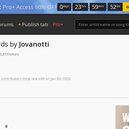
0
:
23
:
59
:
51
:
Pro+ Access 80% OFF
days
hrs
min
sec
G
orums
Publish tab
Pro+
+
ds
by
Jovanotti
3,819 times
 contributors total
,
last
edit
on
Jan
30,
2020
W
G