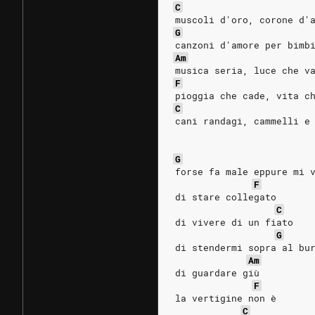
C
muscoli d'oro, corone d'
G
canzoni d'amore per bimb
Am
musica seria, luce che v
F
pioggia che cade, vita c
C
cani randagi, cammelli e
G
forse fa male eppure mi 
F
di stare collegato
C
di vivere di un fiato
G
di stendermi sopra al bu
Am
di guardare giù
F
la vertigine non è
C