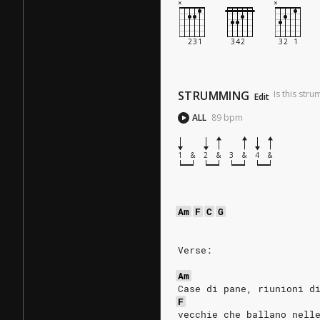
STRUMMING
Is this str
Edit
ALL
89
bpm
1
&
2
&
3
&
4
&
Am
F
C
G
Verse:
Am
Case di pane, riunioni d
F
vecchie che ballano nell