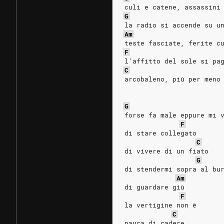
culi e catene, assassini
G
la radio si accende su u
Am
teste fasciate, ferite c
F
l'affitto del sole si pa
C
arcobaleno, più per meno
G
forse fa male eppure mi 
F
di stare collegato
C
di vivere di un fiato
G
di stendermi sopra al bu
Am
di guardare giù
F
la vertigine non è
C
paura di cadere