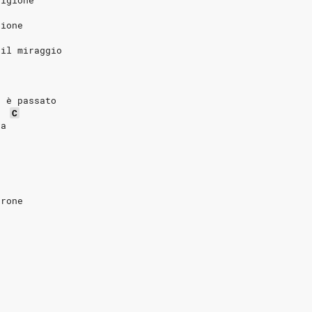
rigione
zione
 il miraggio
o è passato
C
va
rrone