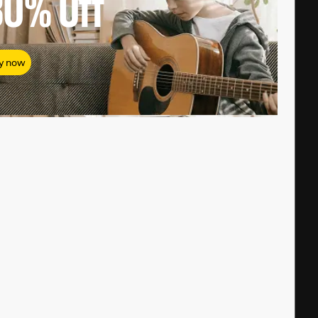
80%
Off
y now