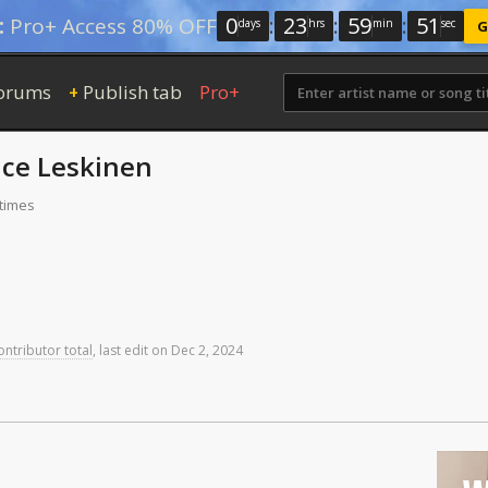
0
:
23
:
59
:
50
:
Pro+ Access 80% OFF
days
hrs
min
sec
G
orums
Publish tab
Pro+
+
ice Leskinen
 times
ontributor total
,
last
edit
on
Dec
2,
2024