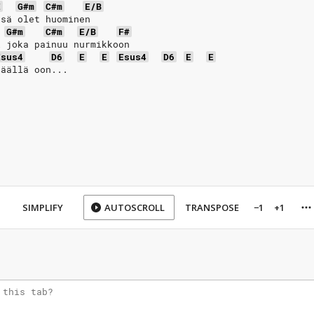
E
G#m
C#m
E/B
 sä olet huominen
G#m
C#m
E/B
F#
i joka painuu nurmikkoon
Esus4
D6
E
E
Esus4
D6
E
E
täällä oon...
SIMPLIFY
AUTOSCROLL
TRANSPOSE
−1
+1