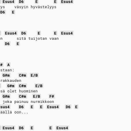
E
Esus4
D6
E
E
Esus4
yys    väsyin hyvästelyys
D6
E
E
Esus4
D6
E
E
Esus4
an      sitä tuijotan vaan
D6
E
C#
A
estaan:
G#m
C#m
E/B
 rakkauden
E
G#m
C#m
E/B
 sä olet huominen
G#m
C#m
E/B
F#
i joka painuu nurmikkoon
Esus4
D6
E
E
Esus4
D6
E
täällä oon...
E
Esus4
D6
E
E
Esus4