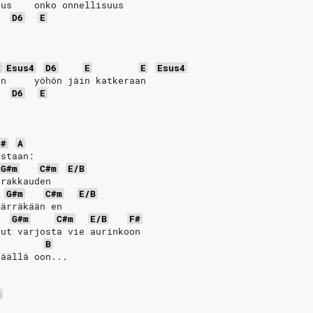
uus    onko onnellisuus
D6
E
E
Esus4
D6
E
E
Esus4
an     yöhön jäin katkeraan
D6
E
C#
A
estaan:
G#m
C#m
E/B
 rakkauden
G#m
C#m
E/B
märräkään en
G#m
C#m
E/B
F#
nut varjosta vie aurinkoon
B
täällä oon...
B