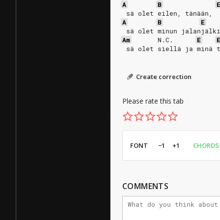
A
B
 sä olet eilen, tänään, 
A
B
E
 sä olet minun jalanjälk
Am
N.C.
E
 sä olet siellä ja minä 
Create correction
Please rate this tab
FONT
−1
+1
CHORDS
COMMENTS