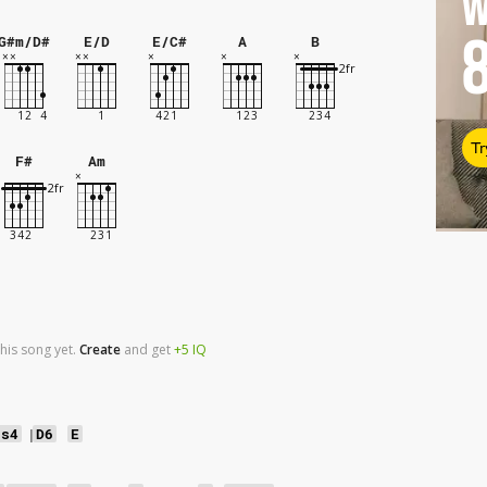
W
G#m/D#
E/D
E/C#
A
B
Tr
F#
Am
his song yet.
Create
and
get
+5
IQ
us4
|
D6
E