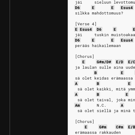
jäi     sieluun levottom
D6
E
E
Esus4
silkka mahdottomuus?
[Verse 4]
E
Esus4
D6
E
jäi     tuskin muistoaka
D6
E
E
Esus4
perääs haikailemaan
[Chorus]
E
G#m/D#
E/D
E/
ja laulan sulle aina uud
B
E
sä olet keidas erämaassa
A
B
E
 sä olet kaikki, mitä ym
A
B
E
 sä olet taival, joka mi
Am
N.C.
A
 sä olet siellä ja minä 
[Chorus]
E
G#m
C#m
E/
erämaassa rakkauden