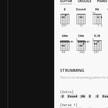
GUITAR
UKULELE
PIANO
E
Esus4
D6
G#m
C#m
E/B
STRUMMING
There is no strumming pattern for t
[Intro]
|
E
Esus4
|
D6
E
|
E
Es
[Verse 1]