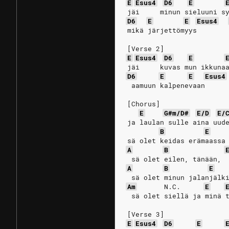
E
Esus4
D6
E
jäi     minun sieluuni s
D6
E
E
Esus4
mikä järjettömyys
[Verse 2]
E
Esus4
D6
E
jäi     kuvas mun ikkuna
D6
E
E
Esus4
 aamuun kalpenevaan
[Chorus]
E
G#m/D#
E/D
E/
ja laulan sulle aina uud
B
E
sä olet keidas erämaassa
A
B
 sä olet eilen, tänään, 
A
B
E
 sä olet minun jalanjälk
Am
N.C.
E
 sä olet siellä ja minä 
[Verse 3]
E
Esus4
D6
E