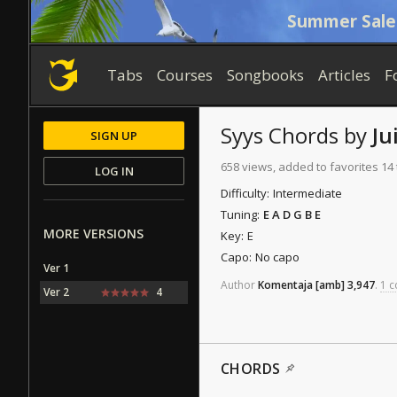
Summer Sale
Tabs
Courses
Songbooks
Articles
F
Syys
Chords
by
Ju
SIGN UP
658 views, added to favorites 14
LOG IN
Difficulty:
Intermediate
Tuning:
E A D G B E
MORE VERSIONS
Key:
E
Capo:
No capo
Ver 1
Author
Komentaja
[amb]
3,947
.
1 c
Ver 2
4
CHORDS