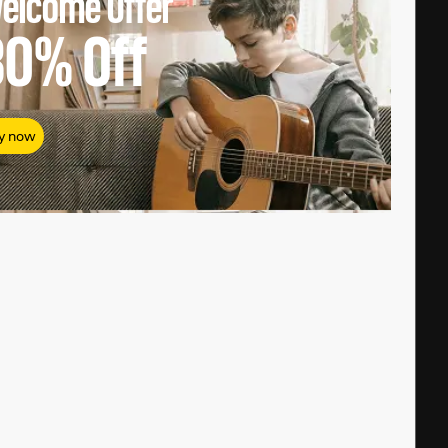
elcome Offer
80%
Off
y now