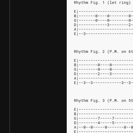
Rhythm Fig. 1 (let ring)
E|----------------------
B|-------0----0--------0
G|-------0----0--------0
D|------------3--------2
A|----------------------
E|--3-------------------
Rhythm Fig. 2 (P.M. on 6
E|----------------------
B|--------0----0--------
G|--------0----0--------
D|--------2----3--------
A|----------------------
E|--3--3------------3--3
Rhythm Fig. 3 (P.M. on 5
E|----------------------
B|----------------------
G|--------7-----7-------
D|--------4-----5-------
A|--0--0-----0-------0--
E|----------------------