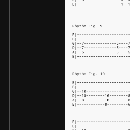
E|-------------------1--
Rhythm Fig. 9
E|----------------------
B|----------------------
G|--7--------------5----
D|--7--------------5----
A|--5--------------5----
E|----------------------
Rhythm Fig. 10
E|----------------------
B|----------------------
G|--10------------------
D|--10--------10--------
A|--8---------10--------
E|------------8---------
E|----------------------
B|----------------------