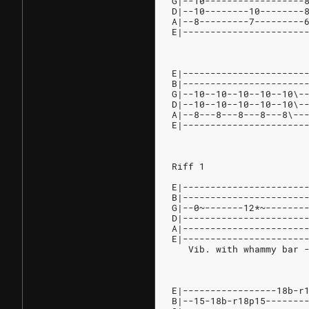
G|--10------------------
D|--10--------10--------
A|--8---------7---------
E|----------------------
E|----------------------
B|----------------------
G|--10--10--10--10--10\-
D|--10--10--10--10--10\-
A|--8---8---8---8---8\--
E|----------------------
Riff 1
E|----------------------
B|----------------------
G|--0~-------12*~-------
D|----------------------
A|----------------------
E|----------------------
   Vib. with whammy bar 
E|-----------------18b-r
B|--15-18b-r18p15-------