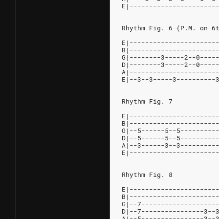
E|----------------------
Rhythm Fig. 6 (P.M. on 6
E|----------------------
B|----------------------
G|--------3-----2--0----
D|--------3-----2--0----
A|----------------------
E|--3--3-----3----------
Rhythm Fig. 7
E|----------------------
B|----------------------
G|--5------5--5---------
D|--5------5--5---------
A|--3------3--3---------
E|----------------------
Rhythm Fig. 8
E|----------------------
B|----------------------
G|--7-------------------
D|--7----------------3--
A|--5----------------3--