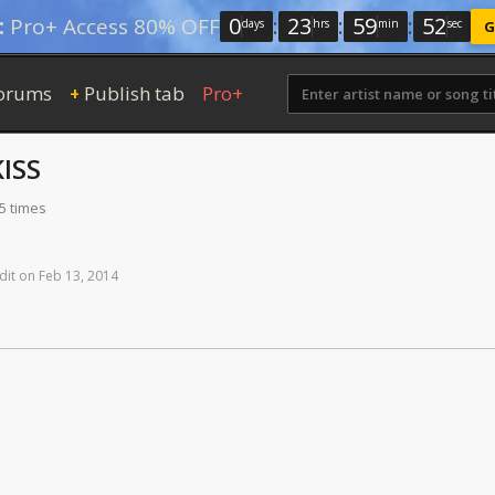
0
:
23
:
59
:
51
:
Pro+ Access 80% OFF
days
hrs
min
sec
G
orums
Publish tab
Pro+
+
KISS
5 times
dit
on
Feb
13,
2014
)