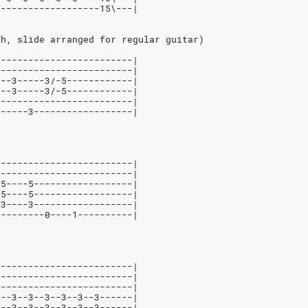
-------------------15\---|
th, slide arranged for regular guitar)
-------------------------|
-------------------------|
---3-----3/-5------------|
---3-----3/-5------------|
-------------------------|
3-----3------------------|
-------------------------|
-------------------------|
-5----5------------------|
-5----5------------------|
-3----3------------------|
---------0----1----------|
-------------------------|
-------------------------|
-------------------------|
3--3--3--3--3--3--3------|
3--3--3--3--3--3--3------|