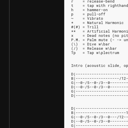
r    = release-bend
t    = tap with righthan
h    = hammer-on
p    = pull-off
~    = Vibrato
*    = Natural Harmonic
#(#) = Trill
**   = Artificial Harmon
x    = Dead notes (no pi
P.M. = Palm mute (- -> u
(\)  = Dive w\bar
(/)  = Release w\bar
Tp   = Tap w\plectrum
Intro (acoustic slide, o
D|----------------------
B|-------------------/12
G|--0-/5--0-/3--0-------
D|--0-/5--0-/3--0-------
G|----------------------
D|----------------------
D|----------------------
B|----------------------
G|--0-/5--0-/3--0---/12-
D|--0-/5--0-/3--0-------
G|----------------------