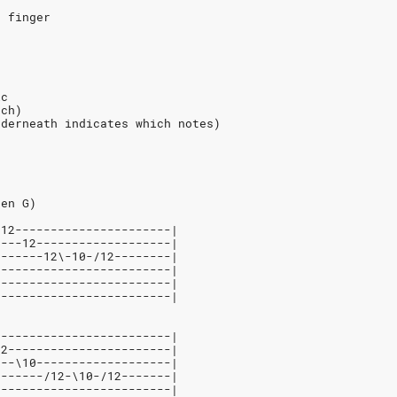
d finger
ic
tch)
nderneath indicates which notes)
pen G)
-12----------------------|
----12-------------------|
-------12\-10-/12--------|
-------------------------|
-------------------------|
-------------------------|
-------------------------|
12-----------------------|
---\10-------------------|
-------/12-\10-/12-------|
-------------------------|