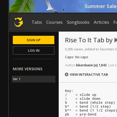
Summer Sale
Tabs
Courses
Songbooks
Articles
F
Rise To It
Tab
by
SIGN UP
5,095 views, added to favorites 5
LOG IN
Capo:
No capo
Author
bikersbasin
[a]
1,843
.
Last
e
MORE VERSIONS
VIEW INTERACTIVE TAB
Ver 1
Key:
/    = slide up
\    = slide down
b    = bend (whole step)
b^   = bend (1/2 step)
b^^  = bend (1 1/2 steps
pb   = pre-bend