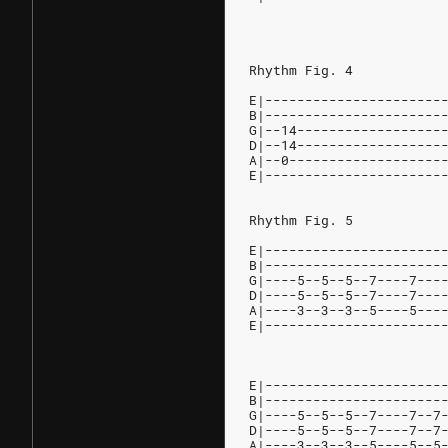
Rhythm Fig. 4
E|----------------------
B|----------------------
G|--14------------------
D|--14------------------
A|--0-------------------
E|----------------------
Rhythm Fig. 5
E|----------------------
B|----------------------
G|----5--5--5--7----7---
D|----5--5--5--7----7---
A|----3--3--3--5----5---
E|----------------------
E|----------------------
B|----------------------
G|----5--5--5--7----7--7
D|----5--5--5--7----7--7
A|----3--3--3--5----5--5