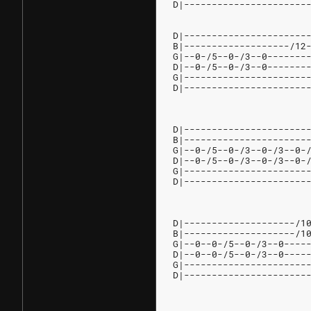
D|----------------------
D|----------------------
B|-------------------/12
G|--0-/5--0-/3--0-------
D|--0-/5--0-/3--0-------
G|----------------------
D|----------------------
D|----------------------
B|----------------------
G|--0-/5--0-/3--0-/3--0-
D|--0-/5--0-/3--0-/3--0-
G|----------------------
D|----------------------
D|--------------------/1
B|--------------------/1
G|--0--0-/5--0-/3--0----
D|--0--0-/5--0-/3--0----
G|----------------------
D|----------------------