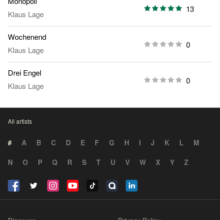
Monopoli
13
Klaus Lage
Wochenend
0
Klaus Lage
Drei Engel
0
Klaus Lage
All artists
#
A
B
C
D
E
F
G
H
I
J
K
L
M
N
O
P
Q
R
S
T
U
V
W
X
Y
Z