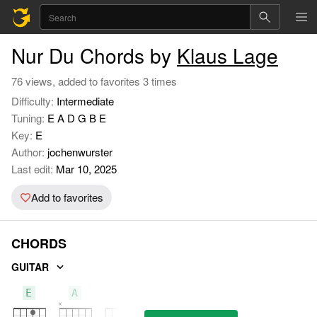
Nur Du Chords by
Klaus Lage
76 views, added to favorites 3 times
Difficulty:
Intermediate
Tuning:
E A D G B E
Key:
E
Author:
jochenwurster
Last edit:
Mar 10, 2025
Add to favorites
CHORDS
GUITAR
E
A
B