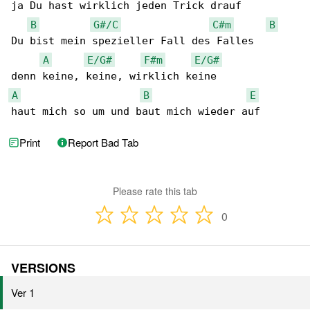
ja Du hast wirklich jeden Trick drauf

B
G#/C
C#m
B
Du bist mein spezieller Fall des Falles

A
E/G#
F#m
E/G#
A
B
E
haut mich so um und baut mich wieder auf
Print
Report Bad Tab
Please rate this tab
0
VERSIONS
Ver 1