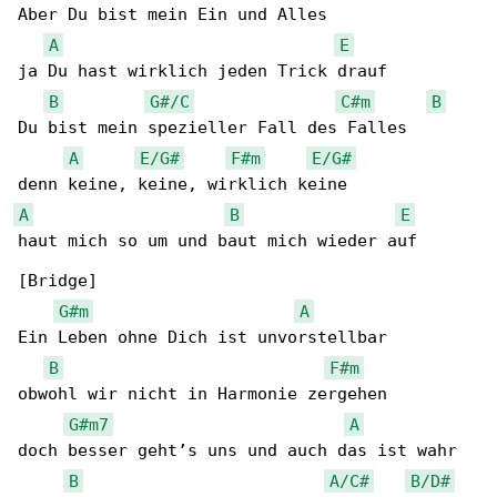
Aber Du bist mein Ein und Alles

A
E
ja Du hast wirklich jeden Trick drauf

B
G#/C
C#m
B
Du bist mein spezieller Fall des Falles

A
E/G#
F#m
E/G#
A
B
E
haut mich so um und baut mich wieder auf

[Bridge]

G#m
A
Ein Leben ohne Dich ist unvorstellbar

B
F#m
obwohl wir nicht in Harmonie zergehen

G#m7
A
doch besser geht’s uns und auch das ist wahr

B
A/C#
B/D#