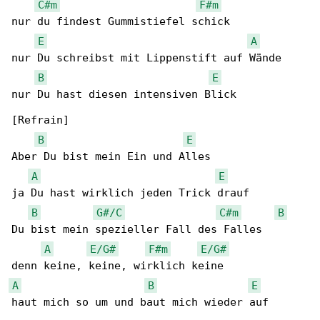
C#m
F#m
nur du findest Gummistiefel schick

E
A
nur Du schreibst mit Lippenstift auf Wände

B
E
nur Du hast diesen intensiven Blick

[Refrain]

B
E
Aber Du bist mein Ein und Alles

A
E
ja Du hast wirklich jeden Trick drauf

B
G#/C
C#m
B
Du bist mein spezieller Fall des Falles

A
E/G#
F#m
E/G#
A
B
E
haut mich so um und baut mich wieder auf
