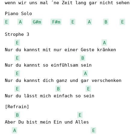
wenn wir uns mal ´ne Zeit lang gar nicht sehen

E
A
G#m
F#m
E
A
B
E
Strophe 3

E
A
Nur du kannst mit nur einer Geste kränken

E
B
Nur du kannst so einfühlsam sein

E
A
Nur du kannst dich ganz und gar verschenken

E
B
E
Nur du lässt mich einfach so sein

[Refrain]

B
E
Aber Du bist mein Ein und Alles

A
E