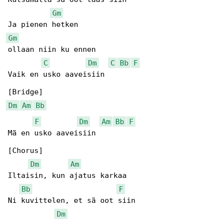
Gm
Gm
ollaan niin ku ennen

C
Dm
C
Bb
F
Vaik en usko aaveisiin

Dm
Am
Bb
F
Dm
Am
Bb
F
Mä en usko aaveisiin

[Chorus]

Dm
Am
Iltaisin, kun ajatus karkaa

Bb
F
Ni kuvittelen, et sä oot siin

Dm