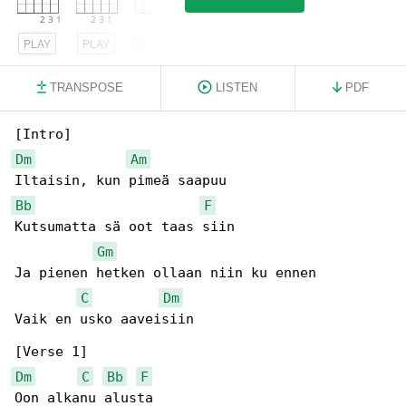
PLAY
PLAY
PLAY
TRANSPOSE
LISTEN
PDF
Dm
Am
Bb
F
Kutsumatta sä oot taas siin

Gm
Ja pienen hetken ollaan niin ku ennen

C
Dm
Vaik en usko aaveisiin

Dm
C
Bb
F
Oon alkanu alusta
