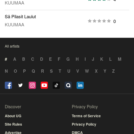
KUUMAA
Sä Pilasit Laulut
0
KUUMAA
All artists
#
A
B
C
D
E
F
G
H
I
J
K
L
M
N
O
P
Q
R
S
T
U
V
W
X
Y
Z
Discover
Privacy Policy
About UG
Terms of Service
Site Rules
Privacy Policy
Advertise
DMCA