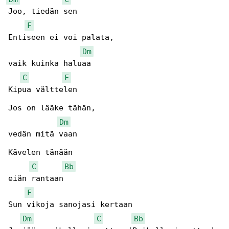
Joo, tiedän sen

F
Entiseen ei voi palata,

Dm
vaik kuinka haluaa

C
F
Kipua välttelen

Jos on lääke tähän,

Dm
vedän mitä vaan

Kävelen tänään

C
Bb
eiän rantaan

F
Sun vikoja sanojasi kertaan

Dm
C
Bb