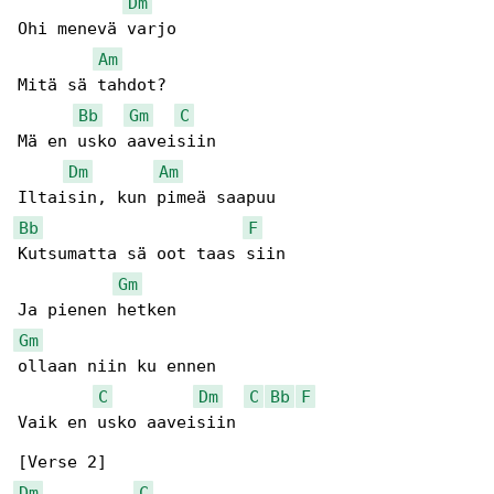
Dm
Ohi menevä varjo

Am
Mitä sä tahdot?

Bb
Gm
C
Mä en usko aaveisiin

Dm
Am
Bb
F
Kutsumatta sä oot taas siin

Gm
Gm
ollaan niin ku ennen

C
Dm
C
Bb
F
Vaik en usko aaveisiin

Dm
C