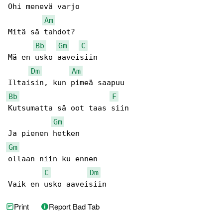
Ohi menevä varjo

Am
Mitä sä tahdot?

Bb
Gm
C
Mä en usko aaveisiin

Dm
Am
Bb
F
Kutsumatta sä oot taas siin

Gm
Gm
ollaan niin ku ennen

C
Dm
Vaik en usko aaveisiin
Print
Report Bad Tab