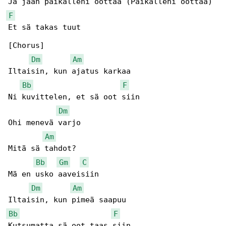
F
Et sä takas tuut

[Chorus]

Dm
Am
Iltaisin, kun ajatus karkaa

Bb
F
Ni kuvittelen, et sä oot siin

Dm
Ohi menevä varjo

Am
Mitä sä tahdot?

Bb
Gm
C
Mä en usko aaveisiin

Dm
Am
Bb
F
Kutsumatta sä oot taas siin
