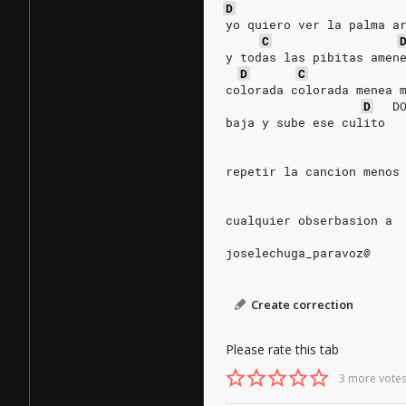
D
yo quiero ver la palma a
C
y todas las pibitas amen
D
C
colorada colorada menea 
D
D
baja y sube ese culito
repetir la cancion menos
cualquier obserbasion a
joselechuga_paravoz@
Create correction
Please rate this tab
3 more votes