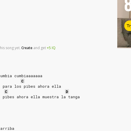
Tr
his song yet.
Create
and
get
+5
IQ
cumbia cumbiaaaaaaa
C
a para los pibes ahora ella
C
D
s pibes ahora ella muestra la tanga
a
a
 arriba