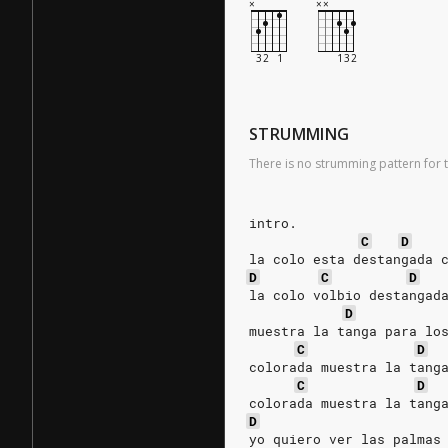
STRUMMING
There is no strumming pattern for t
intro.
C
D
la colo esta destangada 
D
C
D
la colo volbio destangad
D
muestra la tanga para lo
C
D
colorada muestra la tang
C
D
colorada muestra la tang
D
yo quiero ver las palmas