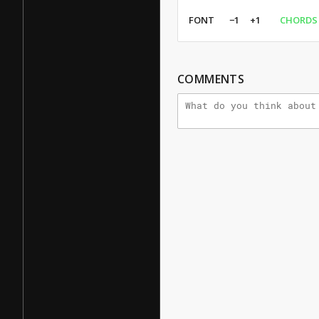
FONT
−1
+1
CHORDS
COMMENTS