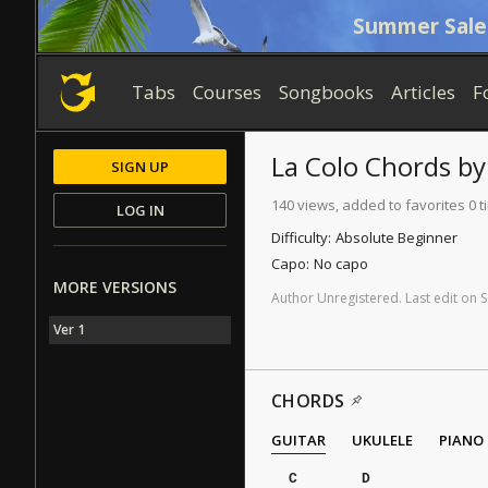
Summer Sale
Tabs
Courses
Songbooks
Articles
F
La Colo
Chords
b
SIGN UP
140 views, added to favorites 0 
LOG IN
Difficulty:
Absolute Beginner
Capo:
No capo
MORE VERSIONS
Author
Unregistered
.
Last
edit
on
S
Ver 1
CHORDS
GUITAR
UKULELE
PIANO
C
D