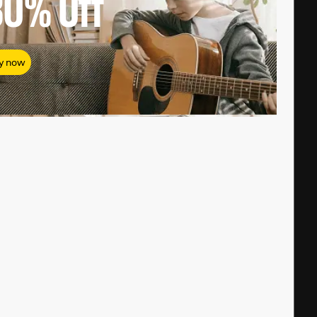
80%
Off
y now