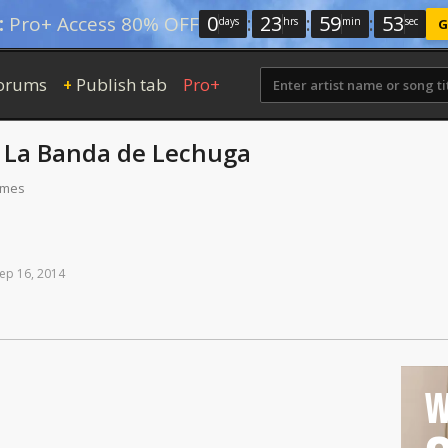
0
:
23
:
59
:
52
:
Pro+ Access 80% OFF
days
hrs
min
sec
G
orums
Publish tab
Pro+
+
y
La Banda de Lechuga
times
ep
16,
2014
W