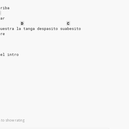
rriba
D
ear
D
C
muestra la tanga despasito suabesito
Ore
 el intro
 to show rating