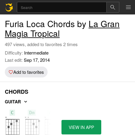
Furia Loca Chords by
La Gran
Magia Tropical
497 views, added to favorites 2 times
Difficulty:
Intermediate
Last edit:
Sep 17, 2014
Add to favorites
CHORDS
GUITAR
C
Dm
Am
VIEW IN APP