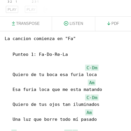
PLAY
PLAY
PLAY
TRANSPOSE
LISTEN
PDF
La cancion comienza en "Fa"

   Punteo 1: Fa-Do-Re-La

C
-
Dm
   Quiero de tu boca esa furia loca

Am
   Esa furia loca que me esta matando

C
-
Dm
   Quiero de tus ojos tan iluminados

Am
   Una luz que borre todo mí pasado
