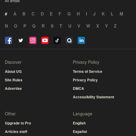
All artists
#
A
B
C
D
E
F
G
H
I
J
K
L
M
N
O
P
Q
R
S
T
U
V
W
X
Y
Z
Discover
Privacy Policy
About UG
Terms of Service
Site Rules
Privacy Policy
Advertise
DMCA
Accessibility Statement
Other
Language
Upgrade to Pro
English
Articles staff
Español