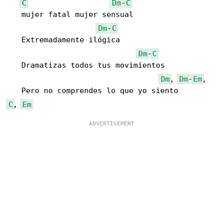
C
Dm
-
C
   mujer fatal mujer sensual

Dm
-
C
   Extremadamente ilógica

Dm
-
C
   Dramatizas todos tus movimientos

Dm
, 
Dm
-
Em
, 

C
, 
Em