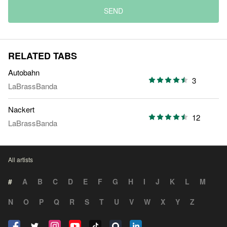
SEND
RELATED TABS
Autobahn
3
LaBrassBanda
Nackert
12
LaBrassBanda
All artists
#
A
B
C
D
E
F
G
H
I
J
K
L
M
N
O
P
Q
R
S
T
U
V
W
X
Y
Z