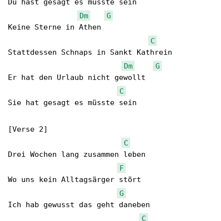
Du hast gesagt es müsste sein

Dm
G
Keine Sterne in Athen

C
Stattdessen Schnaps in Sankt Kathrein

Dm
G
Er hat den Urlaub nicht gewollt

C
Sie hat gesagt es müsste sein

[Verse 2]

C
Drei Wochen lang zusammen leben

F
Wo uns kein Alltagsärger stört

G
Ich hab gewusst das geht daneben

C