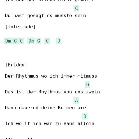
C
Du hast gesagt es müsste sein

[Interlude]

Dm
G
C
Dm
G
C
D
[Bridge]

Der Rhythmus wo ich immer mitmuss

G
Das ist der Rhythmus von uns zwein

A
Dann dauernd deine Kommentare

D
Ich wollt ich wär zu Haus allein
