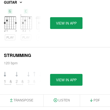
GUITAR
G
C
F
VIEW IN APP
PLAY
PLAY
PLAY
STRUMMING
120 bpm
VIEW IN APP
1
&
2
&
3
&
4
&
TRANSPOSE
LISTEN
PDF