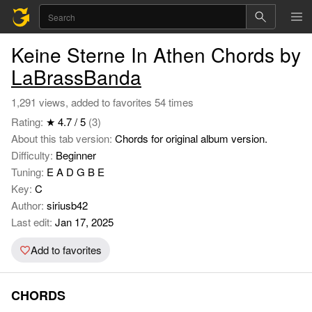
Keine Sterne In Athen Chords by
LaBrassBanda
1,291 views, added to favorites 54 times
Rating:
★ 4.7 / 5
(3)
About this tab version:
Chords for original album version.
Difficulty:
Beginner
Tuning:
E A D G B E
Key:
C
Author:
siriusb42
Last edit:
Jan 17, 2025
Add to favorites
CHORDS