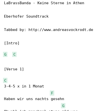
LaBrassBanda - Keine Sterne in Athen

Eberhofer Soundtrack

Tabbed by: http://www.andreasvockrodt.de

[Intro]

G
C
[Verse 1]

C
3-4-5 x in 1 Monat

F
Haben wir uns nachts gesehn

G