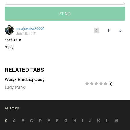
SEND
nmajewska20006
0
Jun 16, 2021
Kocham ❤️
reply
RELATED TABS
Wciąż Bardziej Obcy
0
Lady Pank
All artists
#
A
B
C
D
E
F
G
H
I
J
K
L
M