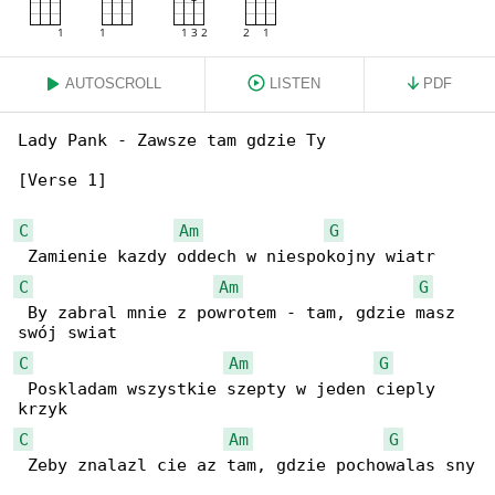
AUTOSCROLL
LISTEN
PDF
Lady Pank - Zawsze tam gdzie Ty

[Verse 1]

C
Am
G
C
Am
G
 By zabral mnie z powrotem - tam, gdzie masz 

C
Am
G
 Poskladam wszystkie szepty w jeden cieply 

C
Am
G
 Zeby znalazl cie az tam, gdzie pochowalas sny
