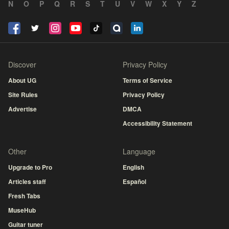
N
O
P
Q
R
S
T
U
V
W
X
Y
Z
Discover
Privacy Policy
About UG
Terms of Service
Site Rules
Privacy Policy
Advertise
DMCA
Accessibility Statement
Other
Language
Upgrade to Pro
English
Articles staff
Español
Fresh Tabs
MuseHub
Guitar tuner