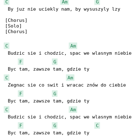
C
Am
G
 By juz nie uciekly nam, by wysuszyly lzy

[Chorus]

[Solo]

[Chorus]

C
Am
 Budzic sie i chodzic, spac we wlasnym niebie

F
G
C
Am
 Zegnac sie co swit i wracac znów do ciebie

F
G
C
Am
 Budzic sie i chodzic, spac we wlasnym niebie

F
G
C
 Byc tam, zawsze tam, gdzie ty