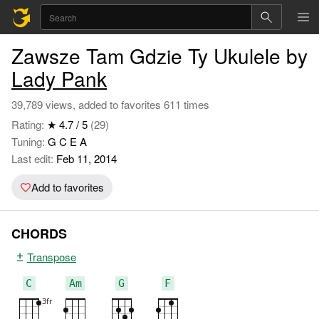
Zawsze Tam Gdzie Ty Ukulele by
Lady Pank
39,789 views, added to favorites 611 times
Rating:
★ 4.7 / 5
(29)
Tuning:
G C E A
Last edit:
Feb 11, 2014
Add to favorites
CHORDS
Transpose
C
Am
G
F