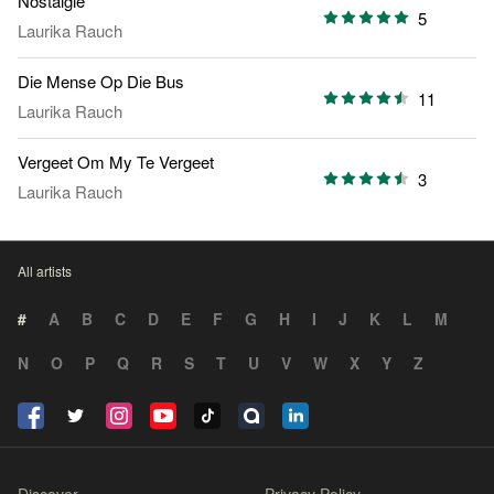
Nostalgie
5
Laurika Rauch
Die Mense Op Die Bus
11
Laurika Rauch
Vergeet Om My Te Vergeet
3
Laurika Rauch
All artists
#
A
B
C
D
E
F
G
H
I
J
K
L
M
N
O
P
Q
R
S
T
U
V
W
X
Y
Z