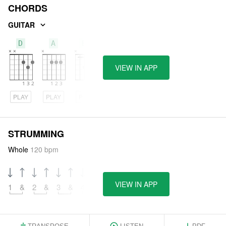
CHORDS
GUITAR
D
A
Bm
VIEW IN APP
PLAY
PLAY
PLAY
STRUMMING
Whole
120 bpm
VIEW IN APP
1
&
2
&
3
&
4
&