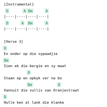
[Instrumental]

D
A
Bm
A
|----|----|----|----|

D
A
Bm
A
|----|----|----|----|

D
Bm
Sien ek die bergie en sy maat

D
Staan op en opkyk ver na bo

Bm
D
D
Hulle ken al lank die klanke
