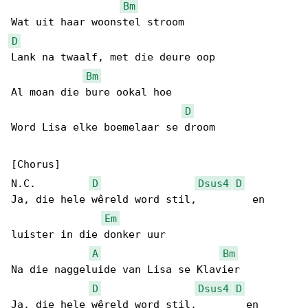
Bm
D
Lank na twaalf, met die deure oop

Bm
Al moan die bure ookal hoe

D
Word Lisa elke boemelaar se droom

[Chorus]

N.C.         
D
Dsus4
D
Ja, die hele wêreld word stil,         en 

Em
luister in die donker uur

A
Bm
Na die naggeluide van Lisa se Klavier

D
Dsus4
D
Ja, die hele wêreld word stil,        en 
