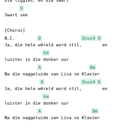
Die liggies, en die swart

D
Swart see

[Chorus]

N.C.         
D
Dsus4
D
Ja, die hele wêreld word stil,        en 

Em
luister in die donker uur

A
Bm
Na die naggeluide van Lisa se Klavier

D
Dsus4
D
Ja, die hele wêreld word stil,        en 

Em
luister in die donker uur

A
Bm
Na die naggeluide van Lisa se Klavier
