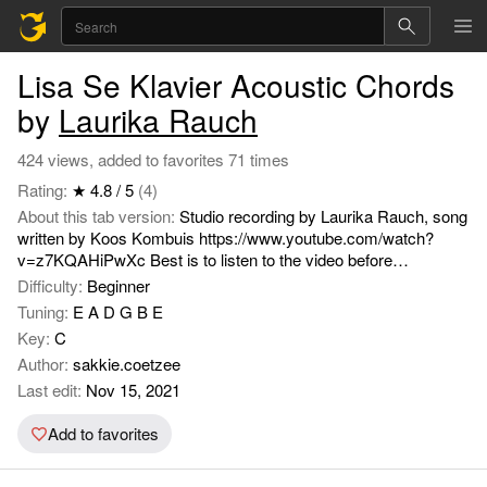
Lisa Se Klavier Acoustic Chords
by
Laurika Rauch
424 views, added to favorites 71 times
Rating:
★ 4.8 / 5
(4)
About this tab version:
Studio recording by Laurika Rauch, song
written by Koos Kombuis https://www.youtube.com/watch?
v=z7KQAHiPwXc Best is to listen to the video before
attempting this. The strumming pattern is really a very crude
Difficulty:
Beginner
guide. Choose the strings to play/pick/strum to match the song.
Tuning:
E A D G B E
Key:
C
Author:
sakkie.coetzee
Last edit:
Nov 15, 2021
Add to favorites