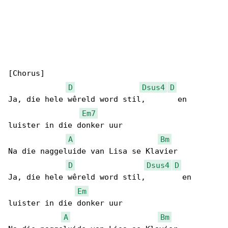
[Chorus]

D
Dsus4
D
Ja, die hele wêreld word stil,       en 

Em7
luister in die donker uur

A
Bm
Na die naggeluide van Lisa se Klavier

D
Dsus4
D
Ja, die hele wêreld word stil,        en 

Em
luister in die donker uur

A
Bm