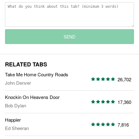
SEND
RELATED TABS
Take Me Home Country Roads
26,702
John Denver
Knockin On Heavens Door
17,360
Bob Dylan
Happier
7,816
Ed Sheeran