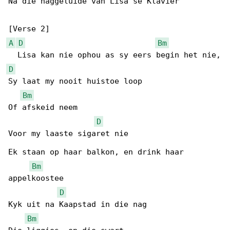
Na die naggeluide van Lisa se Klavier

A
D
Bm
D
Sy laat my nooit huistoe loop

Bm
Of afskeid neem

D
Voor my laaste sigaret nie

Ek staan op haar balkon, en drink haar 

Bm
appelkoostee

D
Kyk uit na Kaapstad in die nag

Bm