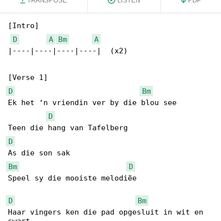
TRANSPOSE
LISTEN
PDF
[Intro]

D
A
Bm
A
|----|----|----|----|  (x2)

D
Bm
Ek het ‘n vriendin ver by die blou see

D
D
Bm
D
Speel sy die mooiste melodiëe

D
Bm
Haar vingers ken die pad opgesluit in wit en 
