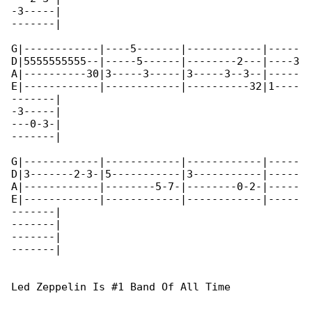
-3-----|

-------|

G|------------|----5-------|------------|-----

D|5555555555--|-----5------|--------2---|----3

A|----------30|3-----3-----|3-----3--3--|-----

E|------------|------------|----------32|1----

-------|

-3-----|

---0-3-|

-------|

G|------------|------------|------------|-----

D|3-------2-3-|5-----------|3-----------|-----

A|------------|--------5-7-|--------0-2-|-----

E|------------|------------|------------|-----

-------|

-------|

-------|

-------|

Led Zeppelin Is #1 Band Of All Time