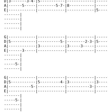
D|3-------3-4-|5-----------|------------|-----

A|------5-----|--------5-7-|8-----------|-----

E|------------|------------|------------|5----

-------|

-------|

-------|

-------|

G|------------|------------|------------|-----

D|5-----------|----------5-|--------2-3-|5----

A|------------|3-----------|3-----3-----|-----

E|------3-----|------------|------------|-----

-------|

-------|

-----5-|

-------|

G|------------|------------|------------|-----

D|5-----------|5---------4-|3-----------|3----

A|----------5-|------------|----------3-|-----

E|------------|------------|------------|-----

-------|

-----5-|

-------|

-------|
