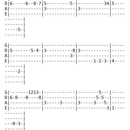
D|6-----6--8-7|5---------5-|----------34|5----

A|------------|3-----------|3-----------|-----

E|------------|------------|------------|-----

-------|

-------|

-----5-|

-------|

G|------------|------------|------------|-----

D|5-------5-4-|3----------0|3-----------|-----

A|------------|----------3-|------------|-----

E|------------|------------|------1-2-3-|4----

-------|

-----2-|

-------|

-------|

G|-------1213-|------------|--------5---|-----

D|6-8---8----8|------------|-------5-5--|-----

A|------------|3-----3-----|3-----3---5-|-----

E|------------|------------|-----------3|1----

-------|

-------|

---0-3-|

-------|
