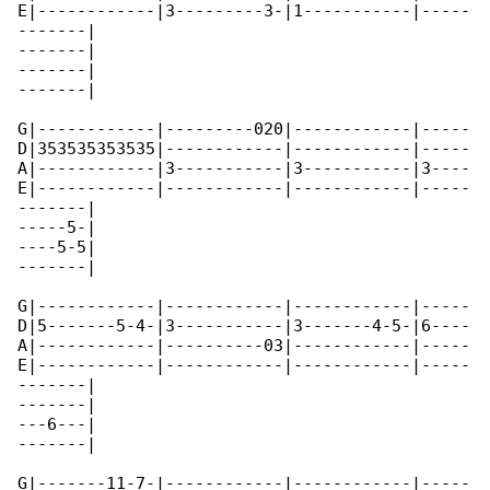
E|------------|3---------3-|1-----------|-----

-------|

-------|

-------|

-------|

G|------------|---------020|------------|-----

D|353535353535|------------|------------|-----

A|------------|3-----------|3-----------|3----

E|------------|------------|------------|-----

-------|

-----5-|

----5-5|

-------|

G|------------|------------|------------|-----

D|5-------5-4-|3-----------|3-------4-5-|6----

A|------------|----------03|------------|-----

E|------------|------------|------------|-----

-------|

-------|

---6---|

-------|

G|-------11-7-|------------|------------|-----
