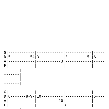
G|------------|------------|------------|-----

D|5---------54|3-----------|3---------5-|6----

A|------------|-----------3|------------|-----

E|------------|------------|------------|-----

-------|

-------|

-------|

-------|

G|------------|------------|------------|-----

D|6-------8-9-|10----------|------------|5----

A|------------|----------10|------------|-----

E|------------|------------|8-----------|-----
