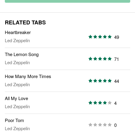
RELATED TABS
Heartbreaker
49
Led Zeppelin
The Lemon Song
71
Led Zeppelin
How Many More Times
44
Led Zeppelin
All My Love
4
Led Zeppelin
Poor Tom
0
Led Zeppelin