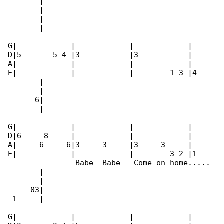
-------|

-------|

-------|

-------|

G|------------|------------|------------|-----

D|5-------5-4-|3-----------|3-----------|-----

A|------------|------------|------------|-----

E|------------|------------|--------1-3-|4----

-------|

-------|

------6|

-------|

G|------------|------------|------------|-----

D|6-----8-----|------------|------------|-----

A|-----6-----6|3-----3-----|3-----3-----|-----

E|------------|------------|--------3-2-|1----

               Babe  Babe   Come on home.....

-------|

-------|

-----03|

-1-----|

G|------------|------------|------------|-----
