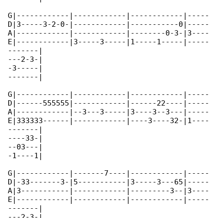
G|------------|------------|------------|-----

D|3-----3-2-0-|------------|-----------0|-----

A|------------|------------|--------0-3-|3----

E|------------|3-----3-----|1-----1-----|-----

-------|

---2-3-|

-3-----|

-------|

G|------------|------------|------------|-----

D|------555555|------------|------22----|-----

A|------------|--3---3-----|3----3--3---|-----

E|333333------|------------|----3----32-|1----

-------|

----33-|

--03---|

-1----1|

G|------------|-------7----|------------|-----

D|-33-------3-|5-----------|3-----3---65|-----

A|3-----------|------------|---------3--|3----

E|------------|------------|------------|-----

-------|

---2-3-|
