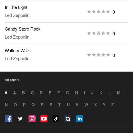
In The Light
0
Led Zeppelin
Candy Store Rock
0
Led Zeppelin
Walters Walk
0
Led Zeppelin
All artists
#
A
B
C
D
E
F
G
H
I
J
K
L
M
N
O
P
Q
R
S
T
U
V
W
X
Y
Z