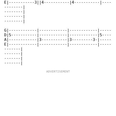
E|-----------3||4-----------|4-----------|----

--------|

--------|

--------|

--------|

G|------------|------------|------------|-----

D|5-----------|------------|------------|5----

A|------------|3-----------|3---------3-|-----

E|------------|------------|------------|-----

-------|

-------|

-------|
