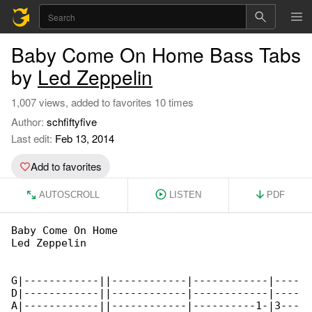
Baby Come On Home Bass Tabs
by
Led Zeppelin
1,007 views, added to favorites 10 times
Author:
schfiftyfive
Last edit:
Feb 13, 2014
Add to favorites
AUTOSCROLL
LISTEN
PDF
Baby Come On Home

Led Zeppelin

G|------------||------------|------------|----

D|------------||------------|------------|----

A|------------||------------|----------1-|3---
