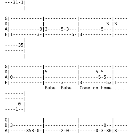
---31-1|

-------|

G|------------|------------|------------|-----

D|------------|------------|----------3-|3----

A|-----------0|3-----5-3---|--------5---|-----

E|1---------3-|----------5-|3-----------|-----

-------|

-----35|

-------|

-------|

G|------------|------------|------------|-----

D|------------|5-----------|------5-5---|-----

A|0-----------|------------|-------5-5--|-----

E|------------|------3-----|3---------53|1----

               Babe  Babe   Come on home.....

-------|

-------|

-----0-|

----1--|

G|------------|------------|------------|-----

D|3-----------|------------|---------0--|-----

A|------353-0-|------2-0---|------0-3-30|3----
