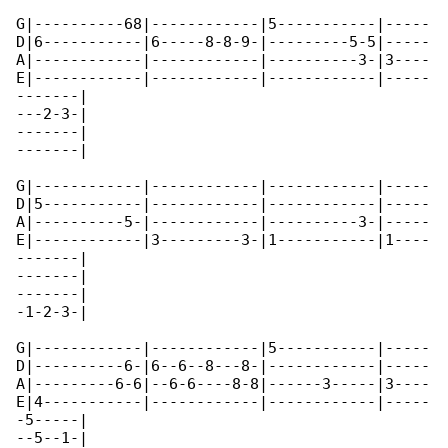
G|----------68|------------|5-----------|-----

D|6-----------|6-----8-8-9-|---------5-5|-----

A|------------|------------|----------3-|3----

E|------------|------------|------------|-----

-------|

---2-3-|

-------|

-------|

G|------------|------------|------------|-----

D|5-----------|------------|------------|-----

A|----------5-|------------|----------3-|-----

E|------------|3---------3-|1-----------|1----

-------|

-------|

-------|

-1-2-3-|

G|------------|------------|5-----------|-----

D|----------6-|6--6--8---8-|------------|-----

A|---------6-6|--6-6----8-8|------3-----|3----

E|4-----------|------------|------------|-----

-5-----|

--5--1-|
