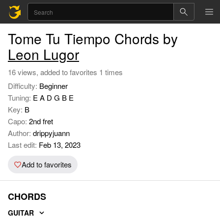
Tome Tu Tiempo Chords by
Leon Lugor
16 views, added to favorites 1 times
Difficulty:
Beginner
Tuning:
E A D G B E
Key:
B
Capo:
2nd fret
Author:
drippyjuann
Last edit:
Feb 13, 2023
Add to favorites
CHORDS
GUITAR