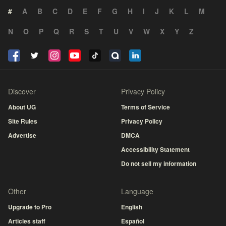
#
A
B
C
D
E
F
G
H
I
J
K
L
M
N
O
P
Q
R
S
T
U
V
W
X
Y
Z
Discover
Privacy Policy
About UG
Terms of Service
Site Rules
Privacy Policy
Advertise
DMCA
Accessibility Statement
Do not sell my information
Other
Language
Upgrade to Pro
English
Articles staff
Español