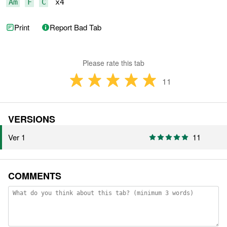
Am
F
C
  x4
Print
Report Bad Tab
Please rate this tab
11
VERSIONS
Ver 1
11
COMMENTS