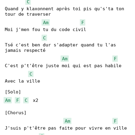
C
Quand y klaxonnent après toi pis qu's'ta ton 

tour de traverser

Am
F
Moi j'men fou tu du code civil

C
Tsé c'est ben dur s'adapter quand tu l'as 

jamais respecté

Am
F
C'est p't'être juste moi qui est pas habile

C
Avec la ville

Am
F
C
  x2

[Chorus]

Am
F
J'suis p't'être pas faite pour vivre en ville
