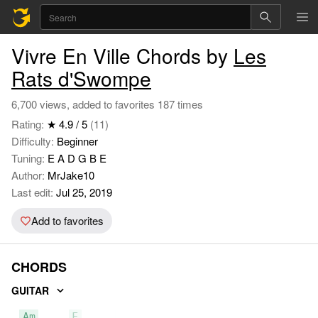
Vivre En Ville Chords by
Les
Rats d'Swompe
6,700 views, added to favorites 187 times
Rating:
★ 4.9 / 5
(11)
Difficulty:
Beginner
Tuning:
E A D G B E
Author:
MrJake10
Last edit:
Jul 25, 2019
Add to favorites
CHORDS
GUITAR
Am
F
C