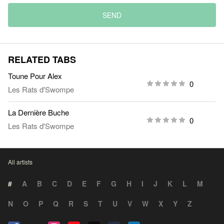
SEND
RELATED TABS
Toune Pour Alex
0
Les Rats d'Swompe
La Dernière Buche
0
Les Rats d'Swompe
All artists
#
A
B
C
D
E
F
G
H
I
J
K
L
M
N
O
P
Q
R
S
T
U
V
W
X
Y
Z