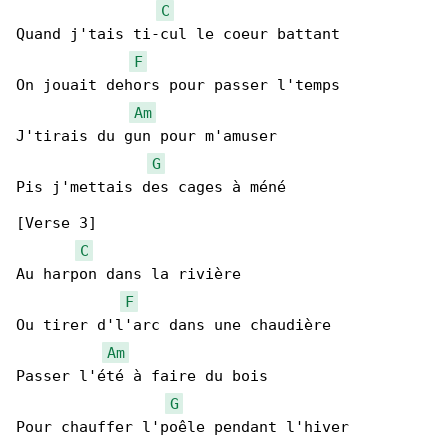
C
Quand j'tais ti-cul le coeur battant

F
On jouait dehors pour passer l'temps

Am
J'tirais du gun pour m'amuser

G
Pis j'mettais des cages à méné

[Verse 3]

C
Au harpon dans la rivière

F
Ou tirer d'l'arc dans une chaudière

Am
Passer l'été à faire du bois

G
Pour chauffer l'poêle pendant l'hiver
