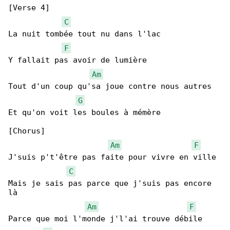
[Verse 4]

C
La nuit tombée tout nu dans l'lac

F
Y fallait pas avoir de lumière

Am
Tout d'un coup qu'sa joue contre nous autres

G
Et qu'on voit les boules à mémère

[Chorus]

Am
F
J'suis p't'être pas faite pour vivre en ville

C
Mais je sais pas parce que j'suis pas encore 

là

Am
F
Parce que moi l'monde j'l'ai trouve débile
