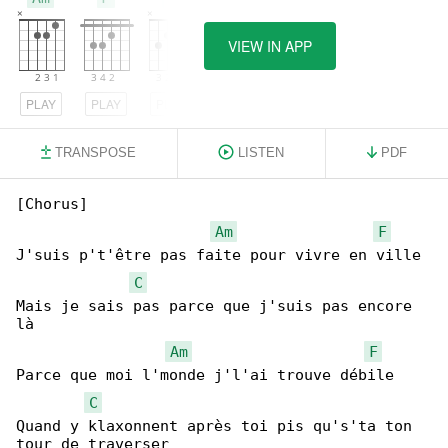
VIEW IN APP
PLAY
PLAY
PLAY
TRANSPOSE
LISTEN
PDF
[Chorus]

Am
F
J'suis p't'être pas faite pour vivre en ville

C
Mais je sais pas parce que j'suis pas encore 

là

Am
F
Parce que moi l'monde j'l'ai trouve débile

C
Quand y klaxonnent après toi pis qu's'ta ton 

tour de traverser
