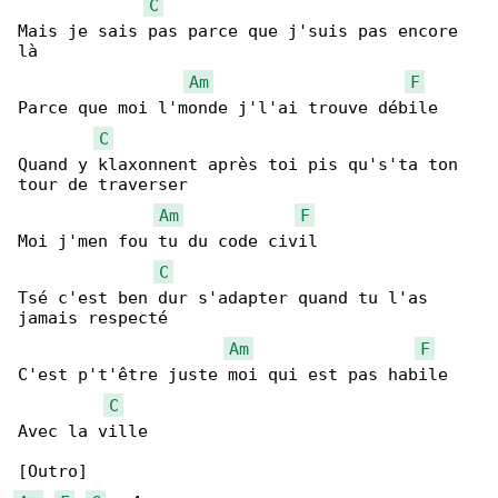
C
Mais je sais pas parce que j'suis pas encore 

là

Am
F
Parce que moi l'monde j'l'ai trouve débile

C
Quand y klaxonnent après toi pis qu's'ta ton 

tour de traverser

Am
F
Moi j'men fou tu du code civil

C
Tsé c'est ben dur s'adapter quand tu l'as 

jamais respecté

Am
F
C'est p't'être juste moi qui est pas habile

C
Avec la ville
