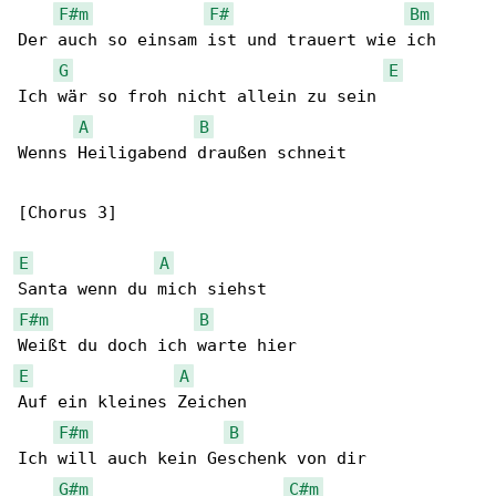
F#m
F#
Bm
Der auch so einsam ist und trauert wie ich

G
E
Ich wär so froh nicht allein zu sein

A
B
Wenns Heiligabend draußen schneit

[Chorus 3]

E
A
F#m
B
E
A
Auf ein kleines Zeichen

F#m
B
Ich will auch kein Geschenk von dir

G#m
C#m