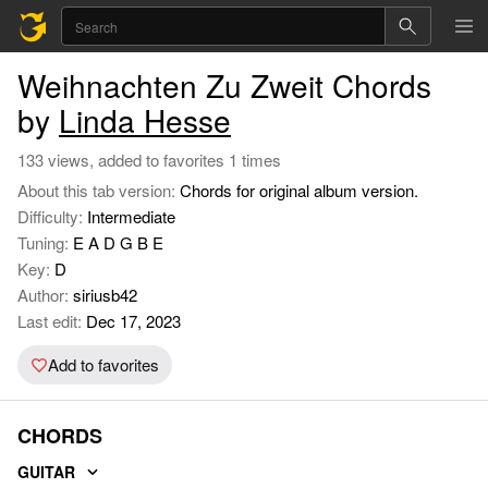
Weihnachten Zu Zweit Chords
by
Linda Hesse
133 views, added to favorites 1 times
About this tab version:
Chords for original album version.
Difficulty:
Intermediate
Tuning:
E A D G B E
Key:
D
Author:
siriusb42
Last edit:
Dec 17, 2023
Add to favorites
CHORDS
GUITAR