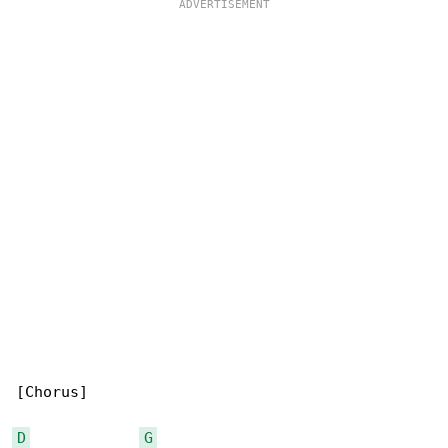
[Chorus]

D
G