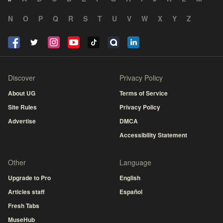
N
O
P
Q
R
S
T
U
V
W
X
Y
Z
Discover
Privacy Policy
About UG
Terms of Service
Site Rules
Privacy Policy
Advertise
DMCA
Accessibility Statement
Other
Language
Upgrade to Pro
English
Articles staff
Español
Fresh Tabs
MuseHub