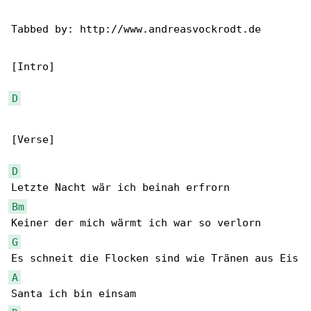
Tabbed by: http://www.andreasvockrodt.de

[Intro]

D
[Verse]

D
Bm
G
A