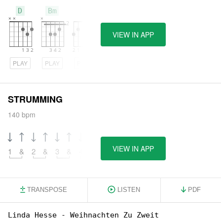
D
Bm
G
VIEW IN APP
PLAY
PLAY
PLAY
STRUMMING
140 bpm
VIEW IN APP
1
&
2
&
3
&
4
&
TRANSPOSE
LISTEN
PDF
Linda Hesse - Weihnachten Zu Zweit
