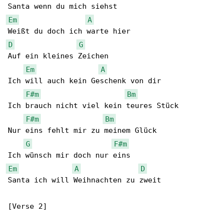
Em
A
D
G
Auf ein kleines Zeichen

Em
A
Ich will auch kein Geschenk von dir

F#m
Bm
Ich brauch nicht viel kein teures Stück

F#m
Bm
Nur eins fehlt mir zu meinem Glück

G
F#m
Em
A
D
Santa ich will Weihnachten zu zweit

[Verse 2]
