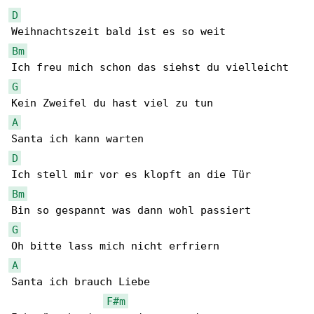
D
Bm
G
A
D
Bm
G
A
Santa ich brauch Liebe

F#m