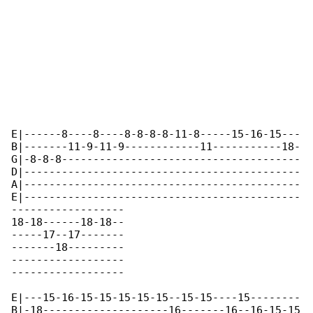
E|------8----8----8-8-8-8-11-8-----15-16-15---

B|-------11-9-11-9------------11-----------18-

G|-8-8-8--------------------------------------

D|--------------------------------------------

A|--------------------------------------------

E|--------------------------------------------

------------------

18-18------18-18--

-----17--17-------

-------18---------

------------------

------------------

E|---15-16-15-15-15-15-15--15-15----15--------

B|-18--------------------16-------16--16-15-15
