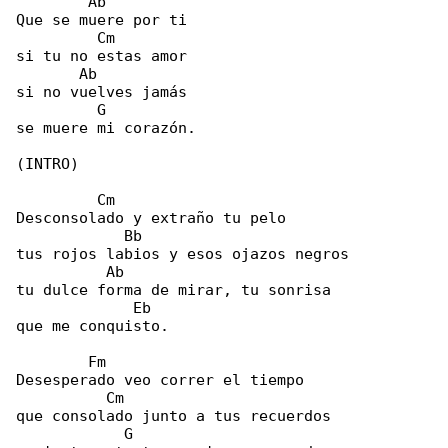
        Ab

Que se muere por ti

         Cm

si tu no estas amor

       Ab

si no vuelves jamás

         G

se muere mi corazón.

(INTRO)

         Cm

Desconsolado y extraño tu pelo

            Bb

tus rojos labios y esos ojazos negros

          Ab

tu dulce forma de mirar, tu sonrisa

             Eb

que me conquisto.

        Fm

Desesperado veo correr el tiempo

          Cm

que consolado junto a tus recuerdos

            G
