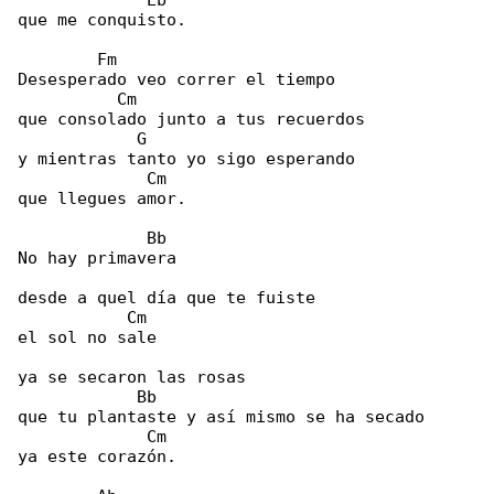
             Eb

que me conquisto.

        Fm

Desesperado veo correr el tiempo

          Cm

que consolado junto a tus recuerdos

            G

y mientras tanto yo sigo esperando

             Cm

que llegues amor.

             Bb

No hay primavera

desde a quel día que te fuiste

           Cm

el sol no sale

ya se secaron las rosas

            Bb

que tu plantaste y así mismo se ha secado

             Cm

ya este corazón.
