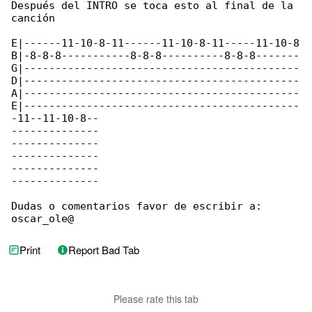
Después del INTRO se toca esto al final de la 

canción

E|------11-10-8-11------11-10-8-11-----11-10-8

B|-8-8-8-----------8-8-8----------8-8-8-------

G|--------------------------------------------

D|--------------------------------------------

A|--------------------------------------------

E|--------------------------------------------

-11--11-10-8--

--------------

--------------

--------------

--------------

--------------

Dudas o comentarios favor de escribir a:

oscar_ole@
Print
Report Bad Tab
Please rate this tab