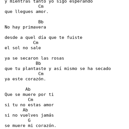
y mientras tanto yo sigo esperando

             Cm

que llegues amor.

             Bb

No hay primavera

desde a quel día que te fuiste

           Cm

el sol no sale

ya se secaron las rosas

            Bb

que tu plantaste y así mismo se ha secado

             Cm

ya este corazón.

        Ab

Que se muere por ti

         Cm

si tu no estas amor

       Ab

si no vuelves jamás

         G

se muere mi corazón.
