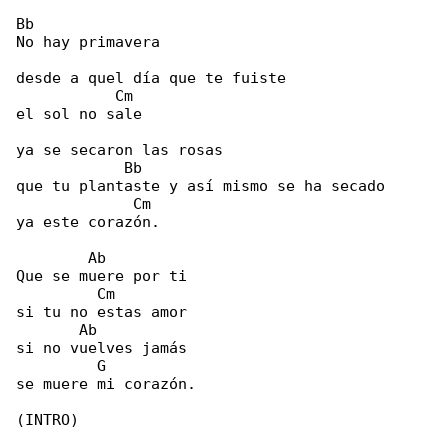
Bb

No hay primavera

desde a quel día que te fuiste

           Cm

el sol no sale

ya se secaron las rosas

            Bb

que tu plantaste y así mismo se ha secado

             Cm

ya este corazón.

        Ab

Que se muere por ti

         Cm

si tu no estas amor

       Ab

si no vuelves jamás

         G

se muere mi corazón.

(INTRO)
