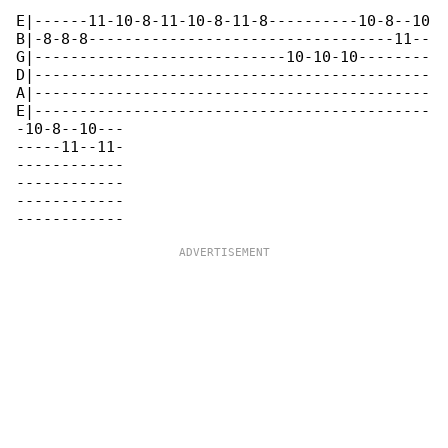
E|------11-10-8-11-10-8-11-8----------10-8--10

B|-8-8-8----------------------------------11--

G|----------------------------10-10-10--------

D|--------------------------------------------

A|--------------------------------------------

E|--------------------------------------------

-10-8--10---

-----11--11-

------------

------------

------------
