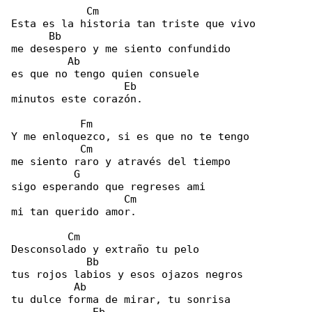
            Cm

Esta es la historia tan triste que vivo

      Bb

me desespero y me siento confundido

         Ab

es que no tengo quien consuele

                  Eb

minutos este corazón.

           Fm

Y me enloquezco, si es que no te tengo

           Cm

me siento raro y através del tiempo

          G

sigo esperando que regreses ami

                  Cm

mi tan querido amor.

         Cm

Desconsolado y extraño tu pelo

            Bb

tus rojos labios y esos ojazos negros

          Ab

tu dulce forma de mirar, tu sonrisa
