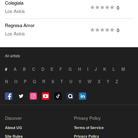
Colegiala
0
Los Askis
Regresa Amor
0
Los Askis
All artists
#
A
B
C
D
E
F
G
H
I
J
K
L
M
N
O
P
Q
R
S
T
U
V
W
X
Y
Z
Discover
Privacy Policy
About UG
Terms of Service
Site Rules
Privacy Policy