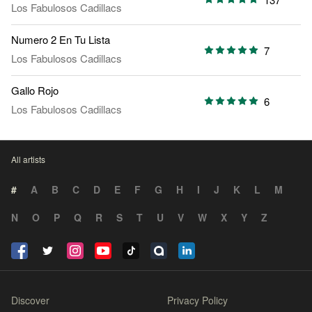
Los Fabulosos Cadillacs
Numero 2 En Tu Lista
7
Los Fabulosos Cadillacs
Gallo Rojo
6
Los Fabulosos Cadillacs
All artists
#
A
B
C
D
E
F
G
H
I
J
K
L
M
N
O
P
Q
R
S
T
U
V
W
X
Y
Z
Discover
Privacy Policy