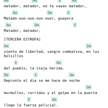
Am
Dm
E
Am
matador, matador, no te vayas matador, 

Am
Dm
E
Matado-ouo-ouo-ouo-ouor, guayera

Am
Dm
E
Matador, matador,  

Am
Dm
viento de libertad, sangre combativa, en los 

bolsillos 

E
Am
Dm
E
Am
Depronto el dia se me hace de noche 

Dm
murmullos, corridas y el golpe en la puerta 

E
Am
llego la fuerza policial. 
