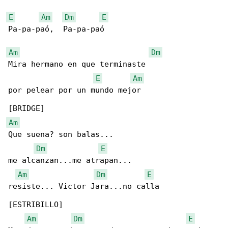
E
Am
Dm
E
Pa-pa-paó,  Pa-pa-paó 

Am
Dm
Mira hermano en que terminaste 

E
Am
por pelear por un mundo mejor 

Am
Que suena? son balas...

Dm
E
me alcanzan...me atrapan... 

Am
Dm
E
resiste... Victor Jara...no calla 

[ESTRIBILLO]

Am
Dm
E