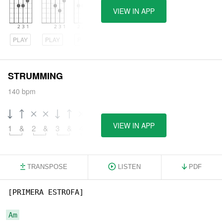
VIEW IN APP
PLAY
PLAY
PLAY
STRUMMING
140 bpm
VIEW IN APP
1
&
2
&
3
&
4
&
5
&
6
&
TRANSPOSE
LISTEN
PDF
[PRIMERA ESTROFA]

Am