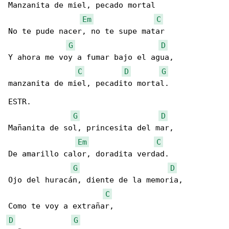
Manzanita de miel, pecado mortal

Em
C
No te pude nacer, no te supe matar

G
D
Y ahora me voy a fumar bajo el agua,

C
D
G
manzanita de miel, pecadito mortal.

ESTR.

G
D
Mañanita de sol, princesita del mar,

Em
C
De amarillo calor, doradita verdad.

G
D
Ojo del huracán, diente de la memoria,

C
D
G