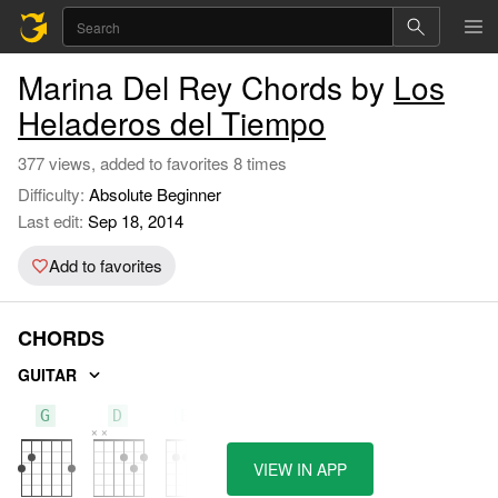
Marina Del Rey Chords by
Los
Heladeros del Tiempo
377 views, added to favorites 8 times
Difficulty:
Absolute Beginner
Last edit:
Sep 18, 2014
Add to favorites
CHORDS
GUITAR
G
D
Em
VIEW IN APP