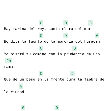
C
D
G
Hay marina del rey, santa clara del mar

C
D
G
Bendita la fuente de la memoria del huracán

C
D
Yo pisaré tu camino con la prudencia de una 

Em
mama

C
D
Que de un beso en la frente cura la fiebre de 

G
la ciudad.

G
D