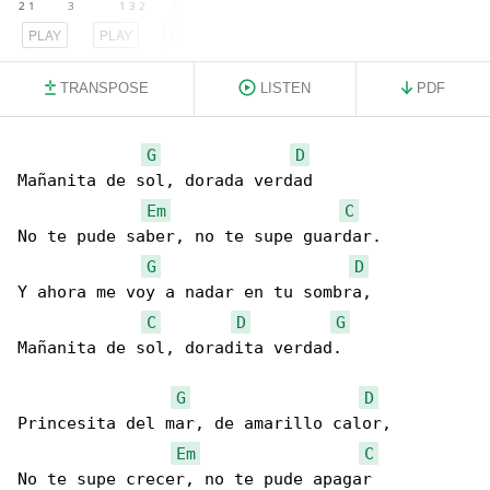
PLAY
PLAY
PLAY
TRANSPOSE
LISTEN
PDF
G
D
Mañanita de sol, dorada verdad

Em
C
No te pude saber, no te supe guardar.

G
D
Y ahora me voy a nadar en tu sombra,

C
D
G
Mañanita de sol, doradita verdad.

G
D
Princesita del mar, de amarillo calor,

Em
C
No te supe crecer, no te pude apagar
