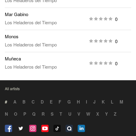
Los Heladeros del Tiempo
Mar Gabino
0
Los Heladeros del Tiempo
Monos
0
Los Heladeros del Tiempo
Muñeca
0
Los Heladeros del Tiempo
All artists
#
A
B
C
D
E
F
G
H
I
J
K
L
M
N
O
P
Q
R
S
T
U
V
W
X
Y
Z