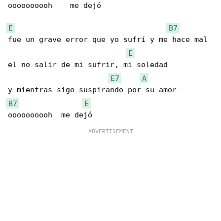
oooooooooh    me dejó

E
B7
fue un grave error que yo sufrí y me hace mal

E
el no salir de mi sufrir, mi soledad

E7
A
B7
E