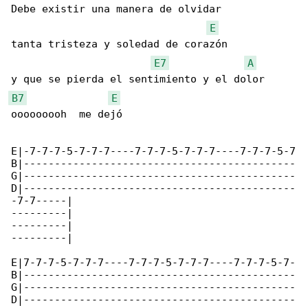
Debe existir una manera de olvidar

E
tanta tristeza y soledad de corazón

E7
A
B7
E
ooooooooh  me dejó

E|-7-7-7-5-7-7-7----7-7-7-5-7-7-7----7-7-7-5-7

B|--------------------------------------------

G|--------------------------------------------

D|--------------------------------------------

-7-7-----|

---------|

---------|

---------|

E|7-7-7-5-7-7-7----7-7-7-5-7-7-7----7-7-7-5-7-

B|--------------------------------------------

G|--------------------------------------------

D|--------------------------------------------
