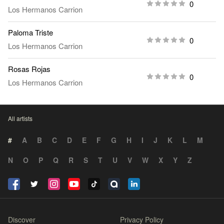
0
Los Hermanos Carrion
Paloma Triste
0
Los Hermanos Carrion
Rosas Rojas
0
Los Hermanos Carrion
All artists
#
A
B
C
D
E
F
G
H
I
J
K
L
M
N
O
P
Q
R
S
T
U
V
W
X
Y
Z
Discover
Privacy Policy