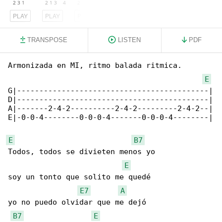
PLAY
PLAY
PLAY
TRANSPOSE
LISTEN
PDF
Armonizada en MI, ritmo balada ritmica.

E
G|-------------------------------------------|

D|-------------------------------------------|

A|-------2-4-2----------2-4-2---------2-4-2--|

E|-0-0-4--------0-0-0-4-------0-0-0-4--------|

E
B7
Todos, todos se divieten menos yo

E
soy un tonto que solito me quedé

E7
A
yo no puedo olvidar que me dejó

B7
E