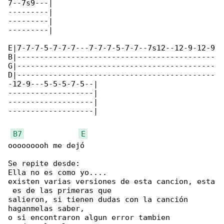
7--7s9---|

---------|

---------|

---------|

E|7-7-7-5-7-7-7---7-7-7-5-7-7--7s12--12-9-12-9

B|--------------------------------------------

G|--------------------------------------------

D|--------------------------------------------

-12-9---5-5-5-7-5--|

-------------------|

-------------------|

-------------------|

B7
E
ooooooooh me dejó

Se repite desde:

Ella no es como yo....

existen varias versiones de esta cancion, esta

 es de las primeras que

salieron, si tienen dudas con la canción 

haganmelas saber,

o si encontraron algun error tambien 
