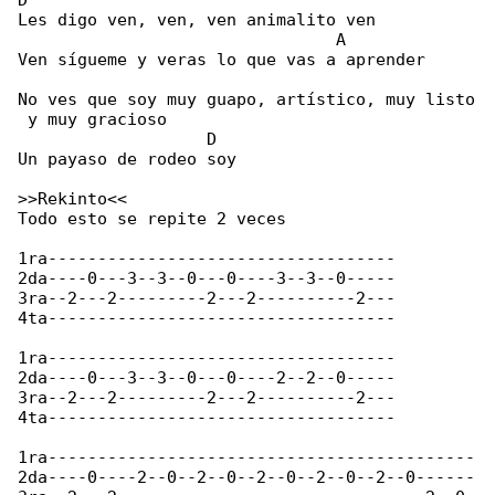
D

Les digo ven, ven, ven animalito ven

                                A

Ven sígueme y veras lo que vas a aprender

No ves que soy muy guapo, artístico, muy listo

 y muy gracioso

                   D

Un payaso de rodeo soy

>>Rekinto<<

Todo esto se repite 2 veces

1ra-----------------------------------

2da----0---3--3--0---0----3--3--0-----

3ra--2---2---------2---2----------2---

4ta-----------------------------------

1ra-----------------------------------

2da----0---3--3--0---0----2--2--0-----

3ra--2---2---------2---2----------2---

4ta-----------------------------------

1ra-------------------------------------------

2da----0----2--0--2--0--2--0--2--0--2--0------
