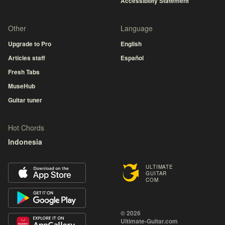
Accessibility Statement
Other
Language
Upgrade to Pro
English
Articles staff
Español
Fresh Tabs
MuseHub
Guitar tuner
Hot Chords
Indonesia
ULTIMATE
GUITAR
COM
© 2026
Ultimate-Guitar.com