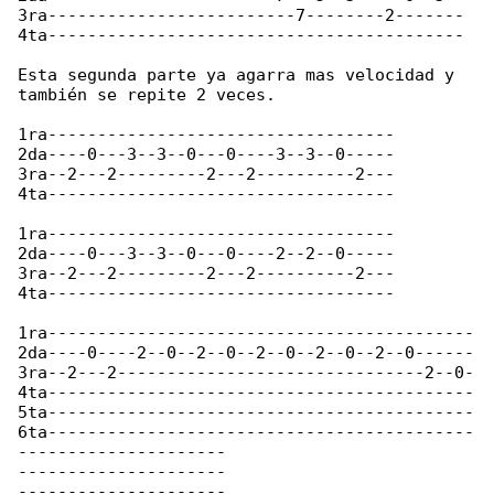
3ra-------------------------7--------2-------

4ta------------------------------------------

Esta segunda parte ya agarra mas velocidad y 

también se repite 2 veces.

1ra-----------------------------------

2da----0---3--3--0---0----3--3--0-----

3ra--2---2---------2---2----------2---

4ta-----------------------------------

1ra-----------------------------------

2da----0---3--3--0---0----2--2--0-----

3ra--2---2---------2---2----------2---

4ta-----------------------------------

1ra-------------------------------------------

2da----0----2--0--2--0--2--0--2--0--2--0------

3ra--2---2-------------------------------2--0-

4ta-------------------------------------------

5ta-------------------------------------------

6ta-------------------------------------------

---------------------

---------------------

---------------------
