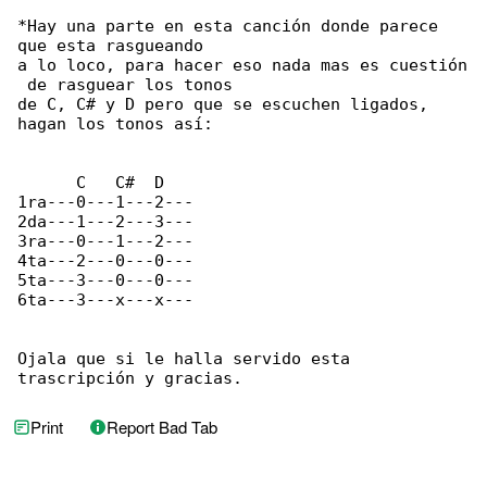
*Hay una parte en esta canción donde parece 

que esta rasgueando

a lo loco, para hacer eso nada mas es cuestión

 de rasguear los tonos

de C, C# y D pero que se escuchen ligados, 

hagan los tonos así:

      C   C#  D

1ra---0---1---2---

2da---1---2---3---

3ra---0---1---2---

4ta---2---0---0---

5ta---3---0---0---

6ta---3---x---x---

Ojala que si le halla servido esta 

trascripción y gracias.
Print
Report Bad Tab