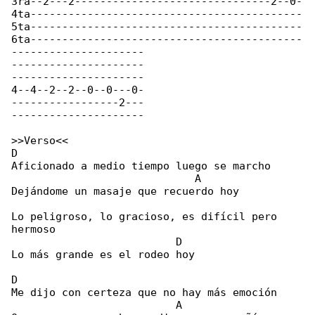
3ra--2---2-------------------------------2--0-

4ta-------------------------------------------

5ta-------------------------------------------

6ta-------------------------------------------

---------------------

---------------------

---------------------

4--4--2--2--0--0---0-

-----------------2---

---------------------

>>Verso<<

D

Aficionado a medio tiempo luego se marcho

                             A

Dejándome un masaje que recuerdo hoy

Lo peligroso, lo gracioso, es difícil pero 

hermoso

                          D

Lo más grande es el rodeo hoy

D

Me dijo con certeza que no hay más emoción

                          A
