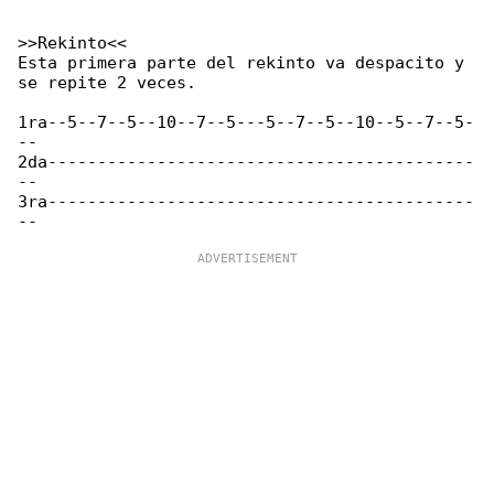
>>Rekinto<<

Esta primera parte del rekinto va despacito y 

se repite 2 veces.

1ra--5--7--5--10--7--5---5--7--5--10--5--7--5-

--

2da-------------------------------------------

--

3ra-------------------------------------------
