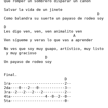
Que romper un sombrero disparar un cañón

Salvar la vida de un jinete

                                           D

Como balandra su suerte un payaso de rodeo soy

D

Les digo ven, ven, ven animalito ven

                                A

Ven sígueme y veras lo que vas a aprender

No ves que soy muy guapo, artístico, muy listo

 y muy gracioso

                   D

Un payaso de rodeo soy

Final.

                            D

1ra-------------------------2--

2da----0---2---0------------3--

3ra--2---2---2---2----------2--

4ta----------------4--0--2--0--

5ta-------------------------0-
