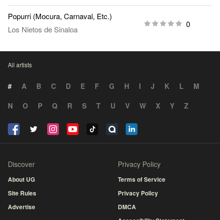
Popurri (Mocura, Carnaval, Etc.)
0
Los Nietos de Sinaloa
All artists
#
A
B
C
D
E
F
G
H
I
J
K
L
M
N
O
P
Q
R
S
T
U
V
W
X
Y
Z
Discover
Privacy Policy
About UG
Terms of Service
Site Rules
Privacy Policy
Advertise
DMCA