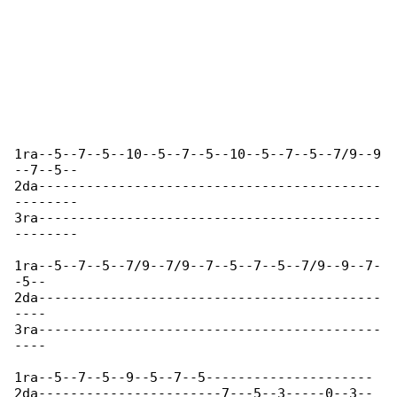
1ra--5--7--5--10--5--7--5--10--5--7--5--7/9--9

--7--5--

2da-------------------------------------------

--------

3ra-------------------------------------------

--------

1ra--5--7--5--7/9--7/9--7--5--7--5--7/9--9--7-

-5--

2da-------------------------------------------

----

3ra-------------------------------------------

----

1ra--5--7--5--9--5--7--5---------------------

2da-----------------------7---5--3-----0--3--
