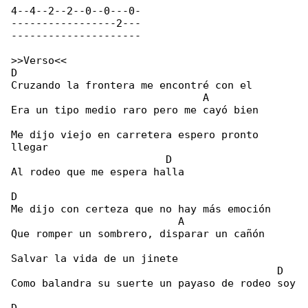
4--4--2--2--0--0---0-

-----------------2---

---------------------

>>Verso<<

D

Cruzando la frontera me encontré con el

                               A

Era un tipo medio raro pero me cayó bien

Me dijo viejo en carretera espero pronto  

llegar

                         D

Al rodeo que me espera halla

D

Me dijo con certeza que no hay más emoción

                           A

Que romper un sombrero, disparar un cañón

Salvar la vida de un jinete

                                           D

Como balandra su suerte un payaso de rodeo soy
