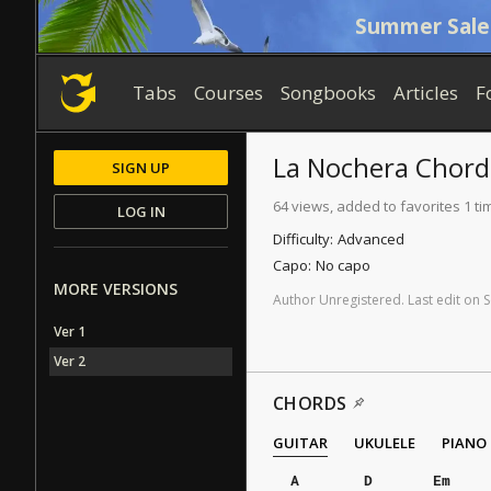
Summer Sale
Tabs
Courses
Songbooks
Articles
F
La Nochera
Chord
SIGN UP
64 views, added to favorites 1 ti
LOG IN
Difficulty:
Advanced
Capo:
No capo
MORE VERSIONS
Author
Unregistered
.
Last
edit
on
S
Ver 1
Ver 2
CHORDS
GUITAR
UKULELE
PIANO
A
D
Em