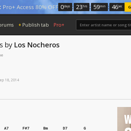
0
:
23
:
59
:
46
:
Pro+ Access 80% OFF
days
hrs
min
sec
G
orums
Publish tab
Pro+
+
s
by
Los Nocheros
me
ep
18,
2014
W
A7
F#7
Bm
D7
G