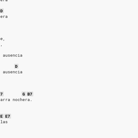
D
dera
te,
a,
a ausencia
D
a ausencia
D7
G
B7
tarra nochera.
E
E7
llas