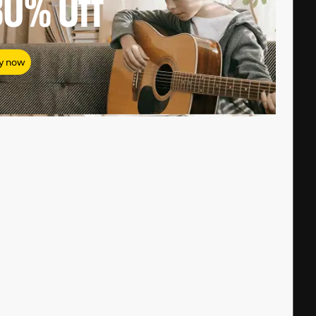
80%
Off
y now