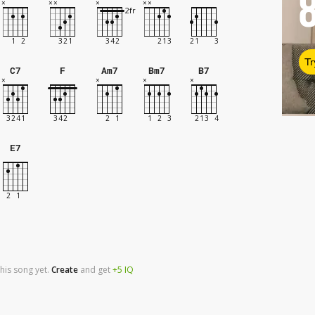
Tr
C7
F
Am7
Bm7
B7
E7
his song yet.
Create
and
get
+5
IQ