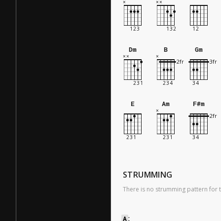
Dm
B
Gm
E
Am
F#m
STRUMMING
There is no strumming pattern for t
A
: