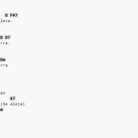
D
F#7
lleva.
D
D7
erra.
Dm
erra
ñas
A7
 (Se aleja)
Gm
o
o,