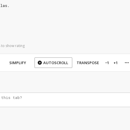
llas.
 to show rating
SIMPLIFY
AUTOSCROLL
TRANSPOSE
−1
+1