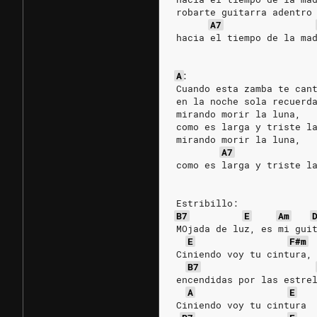
robarte guitarra adentro
A7
hacia el tiempo de la ma
A
:
Cuando esta zamba te can
en la noche sola recuerd
mirando morir la luna,
como es larga y triste l
mirando morir la luna,
A7
como es larga y triste l
Estribillo:
B7
E
Am
MOjada de luz, es mi gui
E
F#m
Ciniendo voy tu cintura,
B7
encendidas por las estre
A
E
Ciniendo voy tu cintura