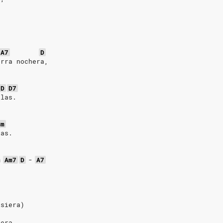
A7
D
arra nochera,
D
D7
llas.
Bm
las.
m
Am7
D
-
A7
isiera)
dera