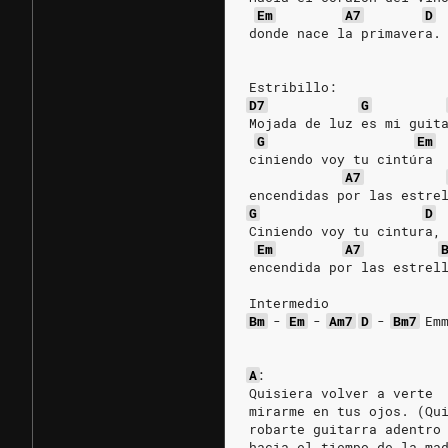
Em
A7
D
donde nace la primavera.
Estribillo:
D7
G
Mojada de luz es mi guit
G
Em
ciniendo voy tu cintúra
A7
encendidas por las estre
G
D
Ciniendo voy tu cintura,
Em
A7
encendida por las estrel
Intermedio
Bm
-
Em
-
Am7
D
-
Bm7
Em
A
:
Quisiera volver a verte
mirarme en tus ojos. (Qu
robarte guitarra adentro
hacia el tiempo de la ma