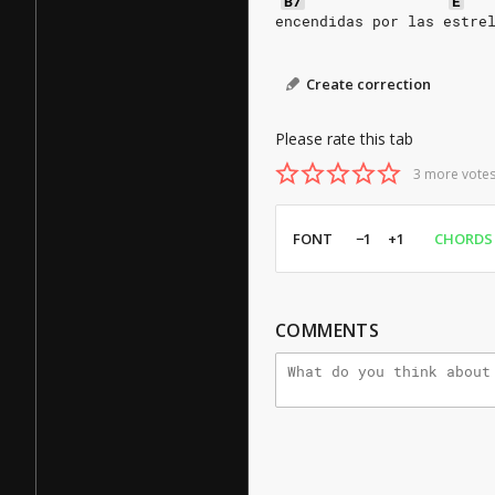
B7
E
encendidas por las estre
Create correction
Please rate this tab
3 more votes
FONT
−1
+1
CHORDS
COMMENTS