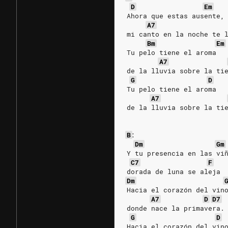
D
Em
Ahora que estas ausente,
A7
mi canto en la noche te 
Bm
Em
Tu pelo tiene el aroma
A7
de la lluvia sobre la ti
G
D
Tu pelo tiene el aroma
A7
de la lluvia sobre la ti
B
:
Dm
Gm
Y tu presencia en las vi
C7
F
dorada de luna se aleja 
Dm
Hacia el corazón del vin
A7
D
D7
donde nace la primavera.
G
D
Hacia el corazón del vin