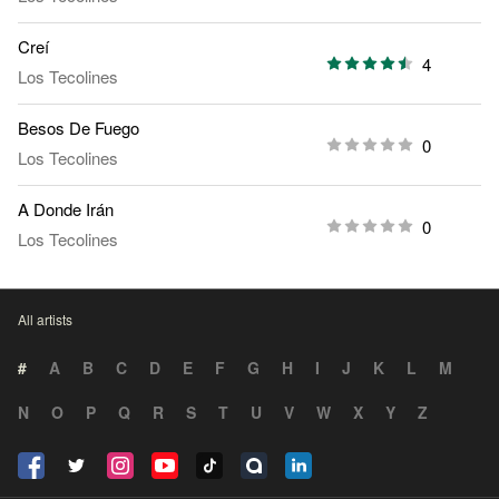
Creí
4
Los Tecolines
Besos De Fuego
0
Los Tecolines
A Donde Irán
0
Los Tecolines
All artists
#
A
B
C
D
E
F
G
H
I
J
K
L
M
N
O
P
Q
R
S
T
U
V
W
X
Y
Z