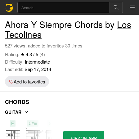
Ahora Y Siempre Chords by
Los
Tecolines
527 views, added to favorites 30 times
Rating:
★ 4.3 / 5
(4)
Difficulty:
Intermediate
Last edit:
Sep 17, 2014
Add to favorites
CHORDS
GUITAR
E
C#m
G#m
VIEW IN APP