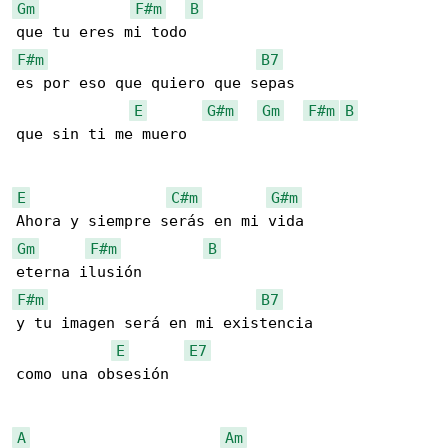
Gm
F#m
B
F#m
B7
es por eso que quiero que sepas

E
G#m
Gm
F#m
B
que sin ti me muero

E
C#m
G#m
Gm
F#m
B
F#m
B7
y tu imagen será en mi existencia

E
E7
como una obsesión

A
Am