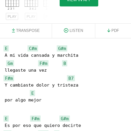
PLAY
PLAY
PLAY
TRANSPOSE
LISTEN
PDF
E
C#m
G#m
A mi vida cansada y marchita

Gm
F#m
B
F#m
B7
Y cambiaste dolor y tristeza

E
por algo mejor

E
F#m
G#m