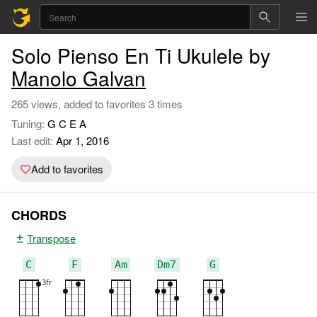
Solo Pienso En Ti Ukulele by
Manolo Galvan
265 views, added to favorites 3 times
Tuning:
G C E A
Last edit:
Apr 1, 2016
Add to favorites
CHORDS
Transpose
C
F
Am
Dm7
G