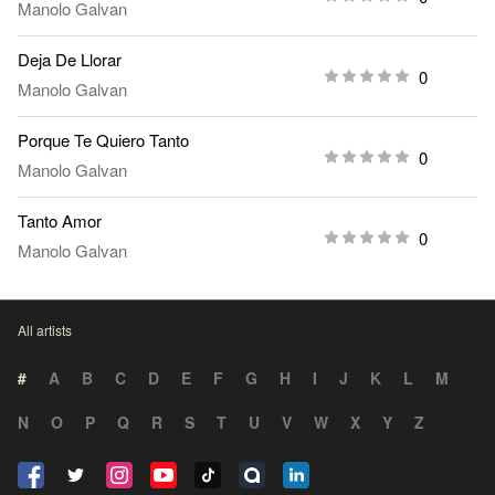
Manolo Galvan
Deja De Llorar
0
Manolo Galvan
Porque Te Quiero Tanto
0
Manolo Galvan
Tanto Amor
0
Manolo Galvan
All artists
#
A
B
C
D
E
F
G
H
I
J
K
L
M
N
O
P
Q
R
S
T
U
V
W
X
Y
Z