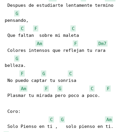
 Despues de estudiarte lentamente termino 

G
pensando,

C
F
C
 Que faltan  sobre mi maleta

Am
F
Dm7
 Colores intensos que reflejan tu rara 

G
belleza.

F
G
C
 No puedo captar tu sonrisa

Am
F
G
C
F
 Plasmar tu mirada pero poco a poco.

 Coro:

C
G
Am