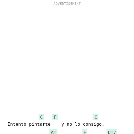
C
F
C
 Intento pintarte    y no lo consigo.

Am
F
Dm7