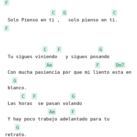
F
C
G
C
F
C
F
G
 Tu sigues viniendo   y sigues posando

Am
F
Dm7
 Con mucha pasiencia por que mi liento esta en

G
 blanco.

C
F
G
 Las horas  se pasan volando           

Am
F
 Y hay poco trabajo adelantado para tu 

G
retrato.
