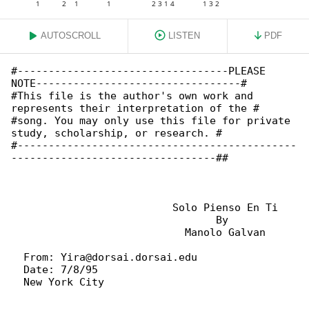
AUTOSCROLL
LISTEN
PDF
#----------------------------------PLEASE 

NOTE---------------------------------#

#This file is the author's own work and 

represents their interpretation of the #

#song. You may only use this file for private 

study, scholarship, or research. #

#---------------------------------------------

---------------------------------##

                          Solo Pienso En Ti

                                 By

                            Manolo Galvan

  From: Yira@dorsai.dorsai.edu

  Date: 7/8/95

  New York City
