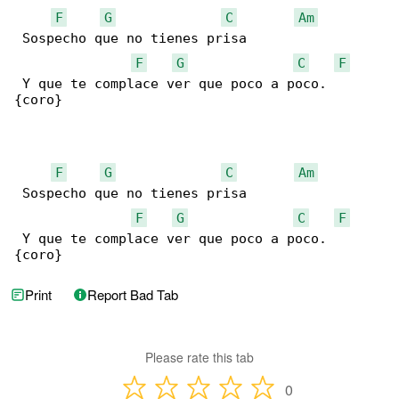
F
G
C
Am
 Sospecho que no tienes prisa 

F
G
C
F
 Y que te complace ver que poco a poco.       

{coro}

F
G
C
Am
 Sospecho que no tienes prisa 

F
G
C
F
 Y que te complace ver que poco a poco.       

{coro}
Print
Report Bad Tab
Please rate this tab
0