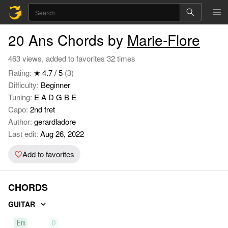
20 Ans Chords by
Marie-Flore
463 views, added to favorites 32 times
Rating:
★ 4.7 / 5
(3)
Difficulty:
Beginner
Tuning:
E A D G B E
Capo:
2nd fret
Author:
gerardladore
Last edit:
Aug 26, 2022
Add to favorites
CHORDS
GUITAR
Em
D
G