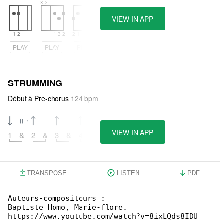
VIEW IN APP
PLAY
PLAY
PLAY
STRUMMING
Début à Pre-chorus
124 bpm
VIEW IN APP
1
&
2
&
3
&
4
&
TRANSPOSE
LISTEN
PDF
Auteurs-compositeurs :

Baptiste Homo, Marie-flore.

https://www.youtube.com/watch?v=8ixLQds8IDU
