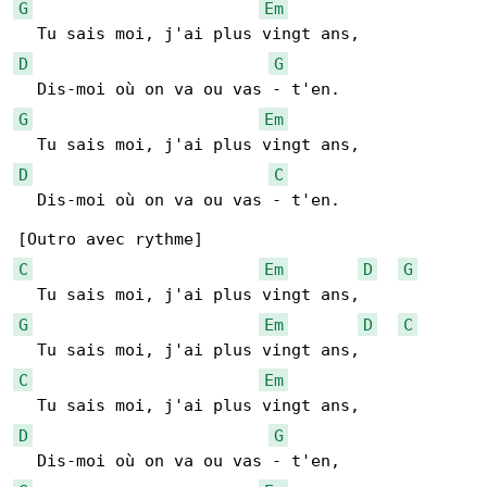
G
Em
D
G
G
Em
D
C
  Dis-moi où on va ou vas - t'en.

C
Em
D
G
G
Em
D
C
C
Em
D
G