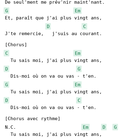
G
Em
Et, paraît que j'ai plus vingt ans,

D
C
J'te remercie,   j'suis au courant.

C
Em
D
G
G
Em
D
C
  Dis-moi où on va ou vas - t'en.

[Chorus avec rythme]

N.C.                        
Em
D
G