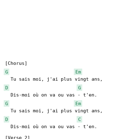
G
Em
D
G
G
Em
D
C
  Dis-moi où on va ou vas - t'en.
