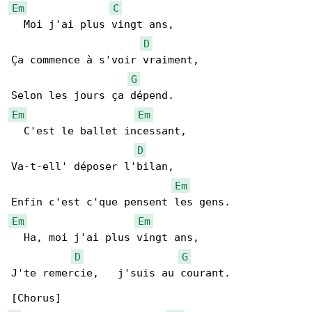
Em
C
  Moi j'ai plus vingt ans,

D
Ça commence à s'voir vraiment,

G
Em
Em
  C'est le ballet incessant,

D
Va-t-ell' déposer l'bilan,

Em
Em
Em
  Ha, moi j'ai plus vingt ans,

D
G
J'te remercie,   j'suis au courant.
