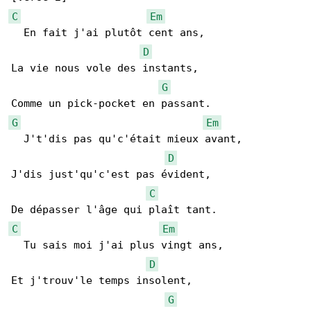
C
Em
  En fait j'ai plutôt cent ans,

D
La vie nous vole des instants,

G
G
Em
  J't'dis pas qu'c'était mieux avant,

D
J'dis just'qu'c'est pas évident,

C
C
Em
  Tu sais moi j'ai plus vingt ans,

D
Et j'trouv'le temps insolent,

G