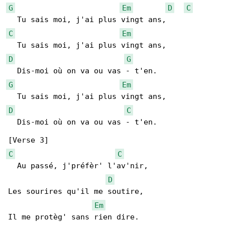
G
Em
D
C
C
Em
D
G
G
Em
D
C
  Dis-moi où on va ou vas - t'en.

C
C
  Au passé, j'préfèr' l'av'nir,

D
Les sourires qu'il me soutire,

Em