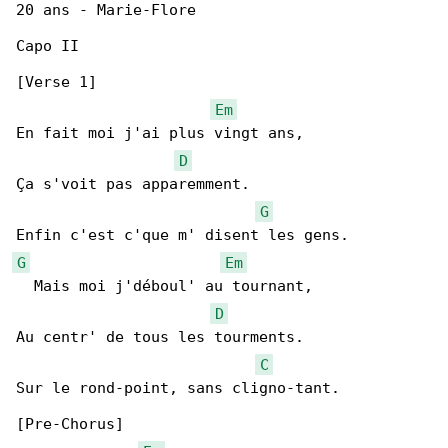
20 ans - Marie-Flore

Capo II

[Verse 1]

Em
En fait moi j'ai plus vingt ans,

D
Ça s'voit pas apparemment.

G
G
Em
  Mais moi j'déboul' au tournant,

D
Au centr' de tous les tourments.  

C
Sur le rond-point, sans cligno-tant.

[Pre-Chorus]
