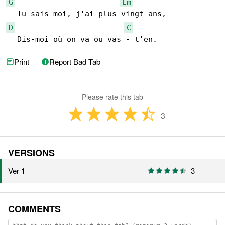
G
Em
D
C
  Dis-moi où on va ou vas - t'en.
Print
Report Bad Tab
Please rate this tab
3
VERSIONS
Ver 1
3
COMMENTS