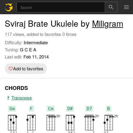
Sviraj Brate Ukulele by
Miligram
117 views, added to favorites 0 times
Difficulty:
Intermediate
Tuning:
G C E A
Last edit:
Feb 11, 2014
Add to favorites
CHORDS
Transpose
Gm
F
Cm
D#
D7
B