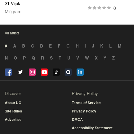
21 Vijek
0
Miligram
All artists
#
A
B
C
D
E
F
G
H
I
J
K
L
M
N
O
P
Q
R
S
T
U
V
W
X
Y
Z
Discover
Privacy Policy
About UG
Terms of Service
Site Rules
Privacy Policy
Advertise
DMCA
Accessibility Statement