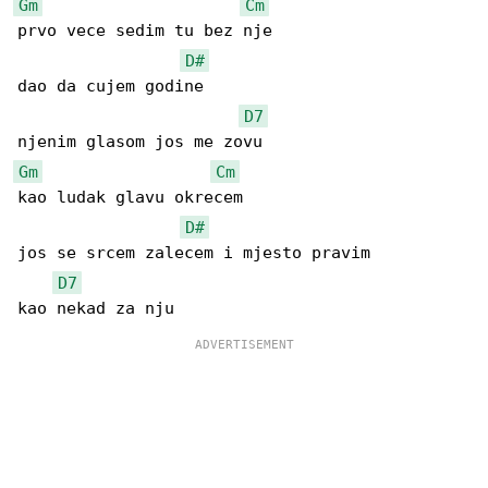
Gm
Cm
prvo vece sedim tu bez nje

D#
dao da cujem godine

D7
Gm
Cm
kao ludak glavu okrecem

D#
jos se srcem zalecem i mjesto pravim

D7