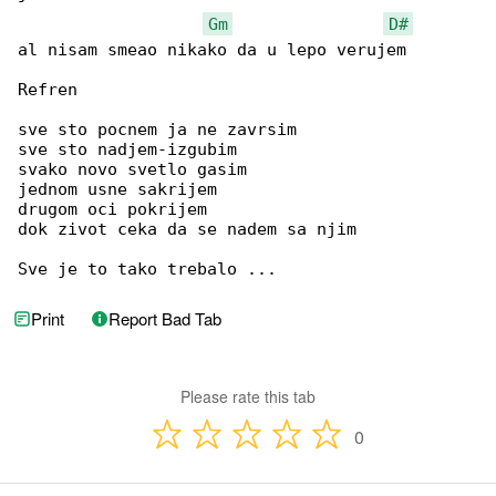
Gm
D#
al nisam smeao nikako da u lepo verujem

Refren

sve sto pocnem ja ne zavrsim

sve sto nadjem-izgubim

svako novo svetlo gasim

jednom usne sakrijem

drugom oci pokrijem

dok zivot ceka da se nadem sa njim

Sve je to tako trebalo ...
Print
Report Bad Tab
Please rate this tab
0