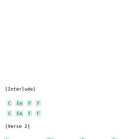
[Interlude]

C
Em
F
F
C
Em
F
F
[Verse 2]
