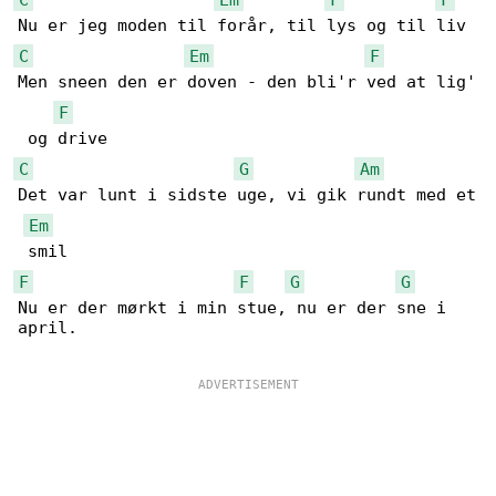
C
Em
F
Men sneen den er doven - den bli'r ved at lig'

F
C
G
Am
Det var lunt i sidste uge, vi gik rundt med et

Em
F
F
G
G
Nu er der mørkt i min stue, nu er der sne i 

april.
