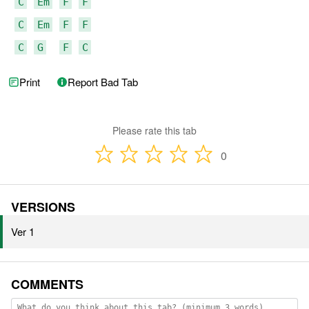
C
Em
F
F
C
Em
F
F
C
G
F
C
Print
Report Bad Tab
Please rate this tab
0
VERSIONS
Ver 1
COMMENTS