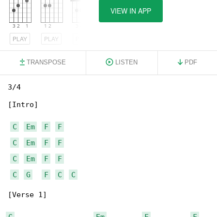
VIEW IN APP
PLAY
PLAY
PLAY
TRANSPOSE
LISTEN
PDF
3/4

[Intro]

C
Em
F
F
C
Em
F
F
C
Em
F
F
C
G
F
C
C
[Verse 1]

C
Em
F
F