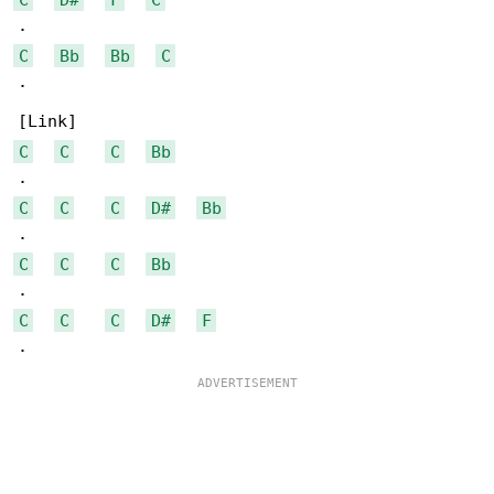
C
Bb
Bb
C
.

C
C
C
Bb
C
C
C
D#
Bb
C
C
C
Bb
C
C
C
D#
F