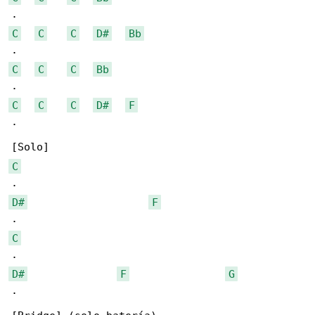
C
C
C
D#
Bb
C
C
C
Bb
C
C
C
D#
F
.

C
D#
F
C
D#
F
G
.
