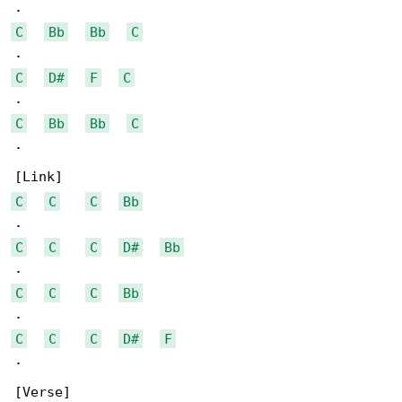
C
Bb
Bb
C
C
D#
F
C
C
Bb
Bb
C
.

C
C
C
Bb
C
C
C
D#
Bb
C
C
C
Bb
C
C
C
D#
F
.
