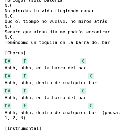
[Bridge] (solo batería)

N.C

No pierdas tu vida fingiendo ganar

N.C.

Que el tiempo no vuelve, no mires atrás

N.C.

Seguro que algún día me podrás encontrar

N.C.

Tomándome un tequila en la barra del bar

D#
F
C
D#
F
C
D#
F
C
D#
F
C
Ahhh, ahhh, dentro de cualquier bar  (pausa, 

1, 2, 3)
