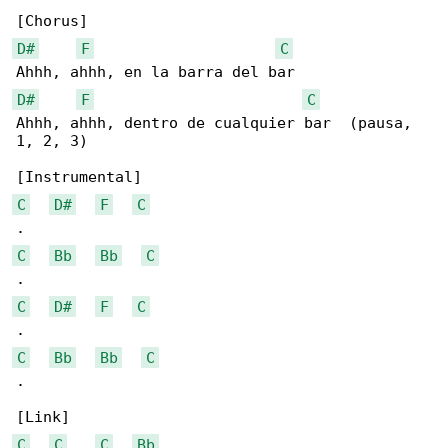
D#
F
C
D#
F
C
Ahhh, ahhh, dentro de cualquier bar  (pausa, 

1, 2, 3)

C
D#
F
C
C
Bb
Bb
C
C
D#
F
C
C
Bb
Bb
C
.

C
C
C
Bb