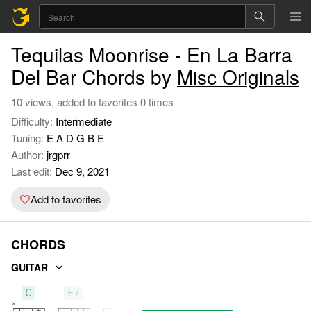
Tequilas Moonrise - En La Barra
Del Bar Chords by
Misc Originals
10 views, added to favorites 0 times
Difficulty:
Intermediate
Tuning:
E A D G B E
Author:
jrgprr
Last edit:
Dec 9, 2021
Add to favorites
CHORDS
GUITAR
C
F7
F