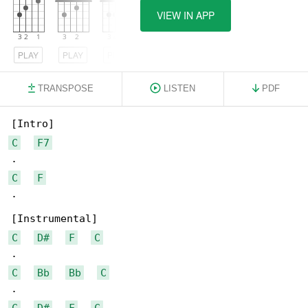
VIEW IN APP
PLAY
PLAY
PLAY
TRANSPOSE
LISTEN
PDF
C
F7
C
F
.

C
D#
F
C
C
Bb
Bb
C
C
D#
F
C