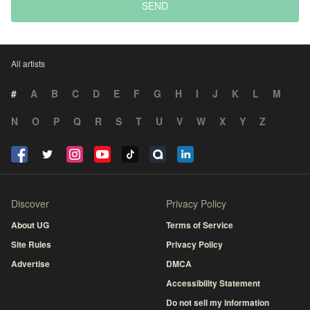
SEND
All artists
#
A
B
C
D
E
F
G
H
I
J
K
L
M
N
O
P
Q
R
S
T
U
V
W
X
Y
Z
Discover
Privacy Policy
About UG
Terms of Service
Site Rules
Privacy Policy
Advertise
DMCA
Accessibility Statement
Do not sell my information