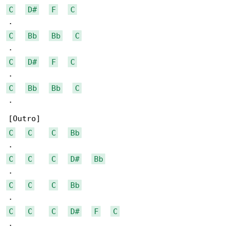
C
D#
F
C
C
Bb
Bb
C
C
D#
F
C
C
Bb
Bb
C
.

C
C
C
Bb
C
C
C
D#
Bb
C
C
C
Bb
C
C
C
D#
F
C
.