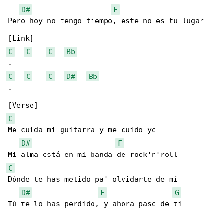
D#
F
Pero hoy no tengo tiempo, este no es tu lugar

C
C
C
Bb
C
C
C
D#
Bb
.

C
Me cuida mi guitarra y me cuido yo

D#
F
C
Dónde te has metido pa' olvidarte de mí

D#
F
G
Tú te lo has perdido, y ahora paso de ti
