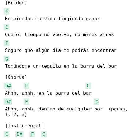
F
C
F
G
Tomándome un tequila en la barra del bar

D#
F
C
D#
F
C
Ahhh, ahhh, dentro de cualquier bar  (pausa, 

1, 2, 3)

C
D#
F
C