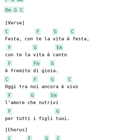
Dm
G
C
C
F
G
C
Festa, con te la vita è festa,

F
G
Em
con te la vita è canto

F
Fm
G
C
F
G
C
Oggi tra noi ancora è vivo

F
G
Em
l’amore che nutrivi

F
G
per tutti i figli tuoi.

[Chorus]

C
F
G
C