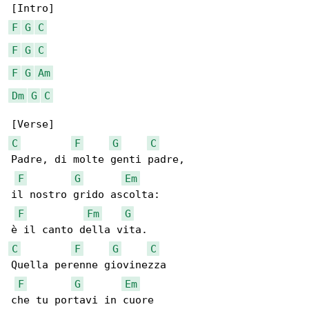
F
G
C
F
G
C
F
G
Am
Dm
G
C
C
F
G
C
Padre, di molte genti padre,

F
G
Em
il nostro grido ascolta:

F
Fm
G
C
F
G
C
Quella perenne giovinezza

F
G
Em
che tu portavi in cuore
