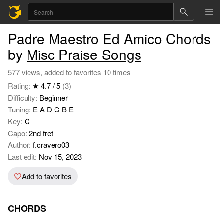
Padre Maestro Ed Amico Chords
by
Misc Praise Songs
577 views, added to favorites 10 times
Rating:
★ 4.7 / 5
(3)
Difficulty:
Beginner
Tuning:
E A D G B E
Key:
C
Capo:
2nd fret
Author:
f.cravero03
Last edit:
Nov 15, 2023
Add to favorites
CHORDS