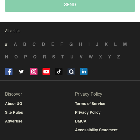
SEND
All artists
#
A
B
C
D
E
F
G
H
I
J
K
L
M
N
O
P
Q
R
S
T
U
V
W
X
Y
Z
Discover
Privacy Policy
About UG
Terms of Service
Site Rules
Privacy Policy
Advertise
DMCA
Accessibility Statement