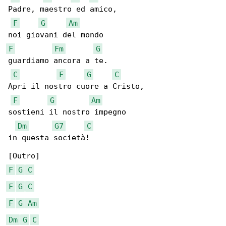
Padre, maestro ed amico,

F
G
Am
F
Fm
G
guardiamo ancora a te.

C
F
G
C
Apri il nostro cuore a Cristo,

F
G
Am
sostieni il nostro impegno

Dm
G7
C
in questa società!

F
G
C
F
G
C
F
G
Am
Dm
G
C