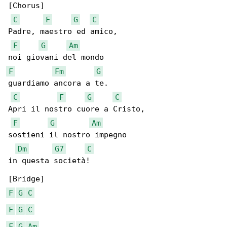
[Chorus]

C
F
G
C
Padre, maestro ed amico,

F
G
Am
F
Fm
G
guardiamo ancora a te.

C
F
G
C
Apri il nostro cuore a Cristo,

F
G
Am
sostieni il nostro impegno

Dm
G7
C
in questa società!

F
G
C
F
G
C
F
G
Am