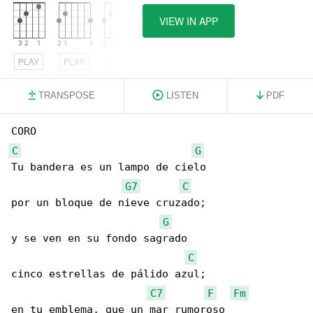
VIEW IN APP
PLAY
PLAY
PLAY
TRANSPOSE
LISTEN
PDF
C
G
Tu bandera es un lampo de cielo

G7
C
por un bloque de nieve cruzado;

G
y se ven en su fondo sagrado

C
cinco estrellas de pálido azul;

C7
F
Fm
en tu emblema, que un mar rumoroso
