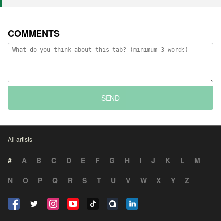
COMMENTS
SEND
All artists
#
A
B
C
D
E
F
G
H
I
J
K
L
M
N
O
P
Q
R
S
T
U
V
W
X
Y
Z