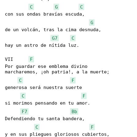
C
G
C
con sus ondas bravías escuda,

G
de un volcán, tras la cima desnuda,

G7
C
hay un astro de nítida luz.

VII      
F
Por guardar ese emblema divino

marcharemos, ¡oh patria!, a la muerte;

C
F
generosa será nuestra suerte

C
F
si morimos pensando en tu amor.

F7
Bb
Defendiendo tu santa bandera,

C
F
y en sus pliegues gloriosos cubiertos,
