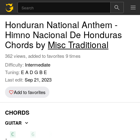
Honduran National Anthem -
Himno Nacional De Honduras
Chords by
Misc Traditional
362 views, added to favorites 9 times
Difficulty:
Intermediate
Tuning:
E A D G B E
Last edit:
Sep 21, 2023
Add to favorites
CHORDS
GUITAR
C
G
G7