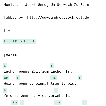
Monique - Stark Genug Um Schwach Zu Sein

Tabbed by: http://www.andreasvockrodt.de

[Intro]

C
G
Em
G
D
C
D
[Verse]

G
D
Am
C
Em
D
G
D
Zeig es wenn so viel verweht ist

Am
C
Em
D