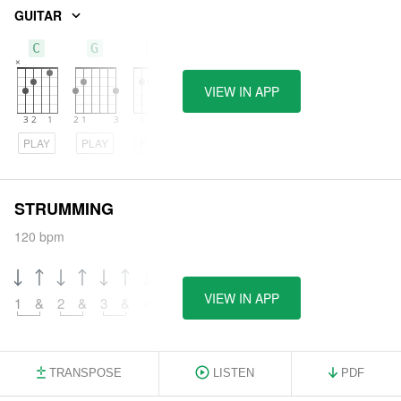
GUITAR
C
G
Em
VIEW IN APP
PLAY
PLAY
PLAY
STRUMMING
120 bpm
VIEW IN APP
1
&
2
&
3
&
4
&
TRANSPOSE
LISTEN
PDF