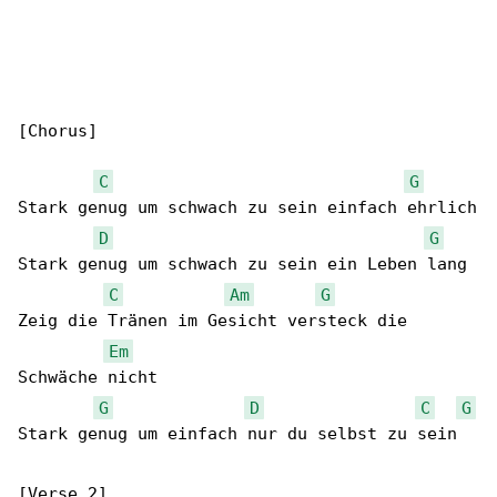
[Chorus]

C
G
Stark genug um schwach zu sein einfach ehrlich

D
G
Stark genug um schwach zu sein ein Leben lang

C
Am
G
Zeig die Tränen im Gesicht versteck die 

Em
Schwäche nicht

G
D
C
G
Stark genug um einfach nur du selbst zu sein

[Verse 2]
