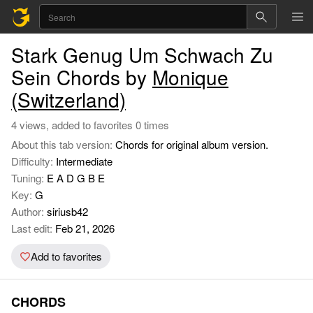
Stark Genug Um Schwach Zu
Sein Chords by
Monique
(Switzerland)
4 views, added to favorites 0 times
About this tab version:
Chords for original album version.
Difficulty:
Intermediate
Tuning:
E A D G B E
Key:
G
Author:
siriusb42
Last edit:
Feb 21, 2026
Add to favorites
CHORDS