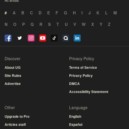
All artists
#
A
B
C
D
E
F
G
H
I
J
K
L
M
N
O
P
Q
R
S
T
U
V
W
X
Y
Z
Discover
Privacy Policy
About UG
Terms of Service
Site Rules
Privacy Policy
Advertise
DMCA
Accessibility Statement
Other
Language
Upgrade to Pro
English
Articles staff
Español