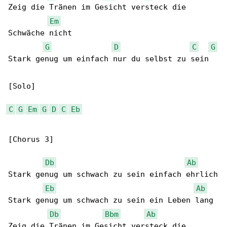
Zeig die Tränen im Gesicht versteck die 

Em
Schwäche nicht

G
D
C
G
Stark genug um einfach nur du selbst zu sein

[Solo]

C
G
Em
G
D
C
Eb
[Chorus 3]

Db
Ab
Stark genug um schwach zu sein einfach ehrlich

Eb
Ab
Stark genug um schwach zu sein ein Leben lang

Db
Bbm
Ab
Zeig die Tränen im Gesicht versteck die 
