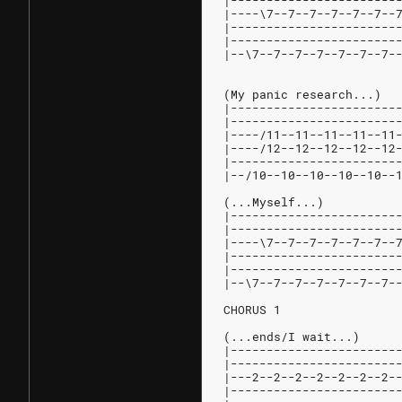
|-----------------------
|----\7--7--7--7--7--7--
|-----------------------
|-----------------------
|--\7--7--7--7--7--7--7-
(My panic research...)
|-----------------------
|-----------------------
|----/11--11--11--11--11
|----/12--12--12--12--12
|-----------------------
|--/10--10--10--10--10--
(...Myself...)
|-----------------------
|-----------------------
|----\7--7--7--7--7--7--
|-----------------------
|-----------------------
|--\7--7--7--7--7--7--7-
CHORUS 1
(...ends/I wait...)
|-----------------------
|-----------------------
|---2--2--2--2--2--2--2-
|-----------------------