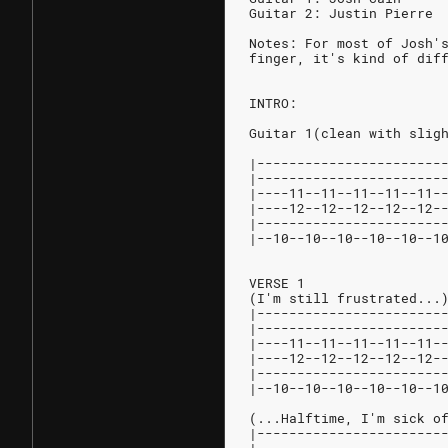
Guitar 2: Justin Pierre
Notes: For most of Josh'
finger, it's kind of dif
INTRO:
Guitar 1(clean with slig
|-----------------------
|-----------------------
|----11--11--11--11--11-
|----12--12--12--12--12-
|-----------------------
|--10--10--10--10--10--1
VERSE 1
(I'm still frustrated...
|-----------------------
|-----------------------
|----11--11--11--11--11-
|----12--12--12--12--12-
|-----------------------
|--10--10--10--10--10--1
(...Halftime, I'm sick o
|-----------------------