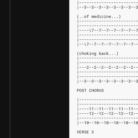
|-----------------------
|--3--3--3--3--3--3--3--
(..of medicine...)
|-----------------------
|-----------------------
|----\7--7--7--7--7--7--
|-----------------------
|-----------------------
|--\7--7--7--7--7--7--7-
(choking back...)
|-----------------------
|-----------------------
|---2--2--2--2--2--2--2-
|-----------------------
|-----------------------
|--3--3--3--3--3--3--3--
POST CHORUS
|-----------------------
|-----------------------
|----11--11--11--11--11-
|----12--12--12--12--12-
|-----------------------
|--10--10--10--10--10--1
VERSE 3