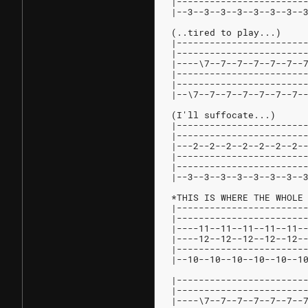
|-----------------------
|--3--3--3--3--3--3--3--
(..tired to play...)
|-----------------------
|-----------------------
|----\7--7--7--7--7--7--
|-----------------------
|-----------------------
|--\7--7--7--7--7--7--7-
(I'll suffocate...)
|-----------------------
|-----------------------
|---2--2--2--2--2--2--2-
|-----------------------
|-----------------------
|--3--3--3--3--3--3--3--
*THIS IS WHERE THE WHOLE
|-----------------------
|-----------------------
|----11--11--11--11--11-
|----12--12--12--12--12-
|-----------------------
|--10--10--10--10--10--1
|-----------------------
|-----------------------
|----\7--7--7--7--7--7--