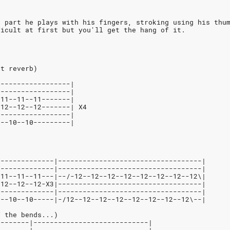
s part he plays with his fingers, stroking using his thu
ficult at first but you'll get the hang of it.
ht reverb)
------------------|
------------------|
-11--11--11-------|
-12--12--12-------| X4
------------------|
0--10--10---------|
)
--------------|-----------------------------------|
--------------|-----------------------------------|
-11--11--11---|--/-12--12--12--12--12--12--12--12\|
-12--12--12-X3|-----------------------------------|
--------------|-----------------------------------|
0--10--10-----|-/12--12--12--12--12--12--12--12\--|
f the bends...)
--------|----------------------------|