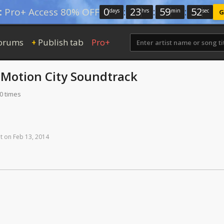
0
:
23
:
59
:
51
:
Pro+ Access 80% OFF
days
hrs
min
sec
G
orums
Publish tab
Pro+
+
y
Motion City Soundtrack
0 times
t
on
Feb
13,
2014