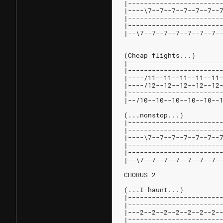
|-----------------------
|----\7--7--7--7--7--7--
|-----------------------
|-----------------------
|--\7--7--7--7--7--7--7-
(Cheap flights...)
|-----------------------
|-----------------------
|----/11--11--11--11--11
|----/12--12--12--12--12
|-----------------------
|--/10--10--10--10--10--
(...nonstop...)
|-----------------------
|-----------------------
|----\7--7--7--7--7--7--
|-----------------------
|-----------------------
|--\7--7--7--7--7--7--7-
CHORUS 2
(...I haunt...)
|-----------------------
|-----------------------
|---2--2--2--2--2--2--2-
|-----------------------