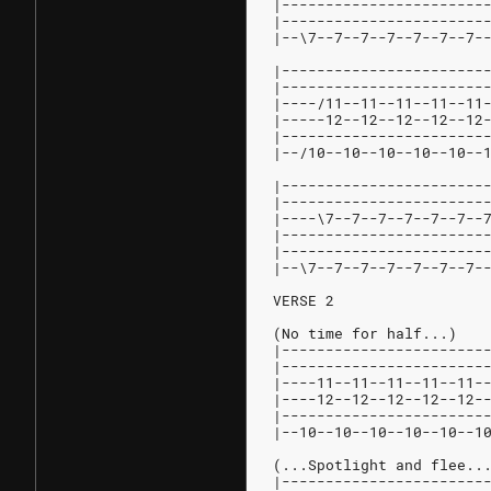
|-----------------------
|-----------------------
|--\7--7--7--7--7--7--7-
|-----------------------
|-----------------------
|----/11--11--11--11--11
|-----12--12--12--12--12
|-----------------------
|--/10--10--10--10--10--
|-----------------------
|-----------------------
|----\7--7--7--7--7--7--
|-----------------------
|-----------------------
|--\7--7--7--7--7--7--7-
VERSE 2
(No time for half...)
|-----------------------
|-----------------------
|----11--11--11--11--11-
|----12--12--12--12--12-
|-----------------------
|--10--10--10--10--10--1
(...Spotlight and flee..
|-----------------------