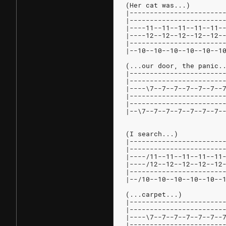
(Her cat was...)
|-----------------------
|-----------------------
|----11--11--11--11--11-
|----12--12--12--12--12-
|-----------------------
|--10--10--10--10--10--1
(...our door, the panic.
|-----------------------
|-----------------------
|----\7--7--7--7--7--7--
|-----------------------
|-----------------------
|--\7--7--7--7--7--7--7-
(I search...)
|-----------------------
|-----------------------
|----/11--11--11--11--11
|----/12--12--12--12--12
|-----------------------
|--/10--10--10--10--10--
(...carpet...)
|-----------------------
|-----------------------
|----\7--7--7--7--7--7--
|-----------------------