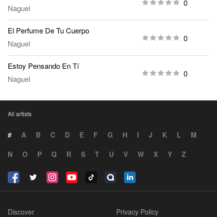
0
Naguel
El Perfume De Tu Cuerpo
0
Naguel
Estoy Pensando En Tí
0
Naguel
All artists
#
A
B
C
D
E
F
G
H
I
J
K
L
M
N
O
P
Q
R
S
T
U
V
W
X
Y
Z
Discover
Privacy Policy