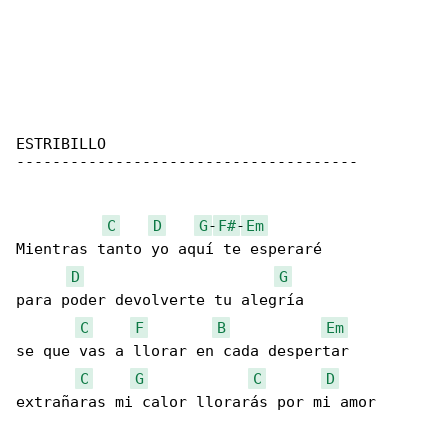
ESTRIBILLO

--------------------------------------

C
D
G
-
F#
-
Em
Mientras tanto yo aquí te esperaré

D
G
para poder devolverte tu alegría

C
F
B
Em
se que vas a llorar en cada despertar

C
G
C
D
extrañaras mi calor llorarás por mi amor
