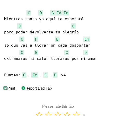
C
D
G
-
F#
-
Em
Mientras tanto yo aquí te esperaré

D
G
para poder devolverte tu alegría

C
F
B
Em
se que vas a llorar en cada despertar

C
G
C
D
extrañaras mi calor llorarás por mi amor

Punteo: 
G
 - 
Em
 - 
C
 - 
D
  x4
Print
Report Bad Tab
Please rate this tab
0