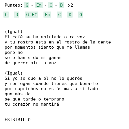
Punteo: 
G
 - 
Em
 - 
C
 - 
D
C
 - 
D
 - 
G
-
F#
 - 
Em
 - 
C
 - 
D
 - 
G
(Igual)

El café se ha enfriado otra vez

y tu rostro está en el rostro de la gente

por momentos siento que me llamas

pero no

solo han sido mi ganas

de querer oir tu voz

(Igual)

Si yo se que a el no lo querés

y reniegas cuando tienes que besarlo

por caprichos no estás mas a mi lado

que más da

se que tarde o temprano

tu corazón no mentirá

ESTRIBILLO

--------------------------------------
