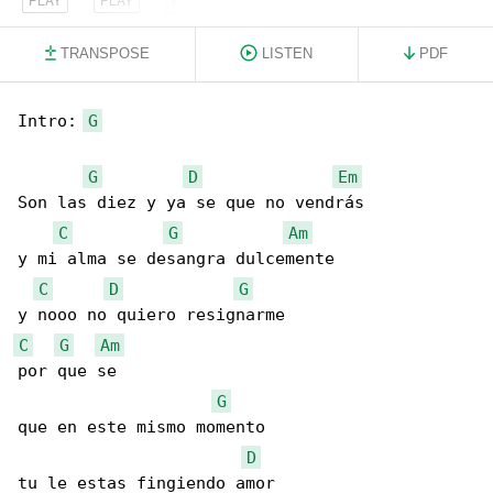
TRANSPOSE
LISTEN
PDF
Intro: 
G
G
D
Em
Son las diez y ya se que no vendrás

C
G
Am
y mi alma se desangra dulcemente

C
D
G
C
G
Am
por que se

G
que en este mismo momento

D
tu le estas fingiendo amor
