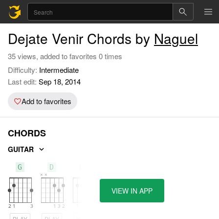
Dejate Venir Chords by
Naguel
35 views, added to favorites 0 times
Difficulty:
Intermediate
Last edit:
Sep 18, 2014
Add to favorites
CHORDS
GUITAR
G
D
Em
VIEW IN APP
PLAY
PLAY
PLAY