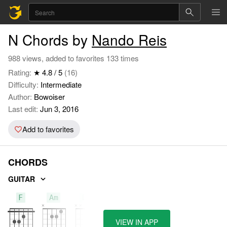
N Chords by
Nando Reis
988 views, added to favorites 133 times
Rating:
★ 4.8 / 5
(16)
Difficulty:
Intermediate
Author:
Bowoiser
Last edit:
Jun 3, 2016
Add to favorites
CHORDS
GUITAR
F
Am
Dm
VIEW IN APP