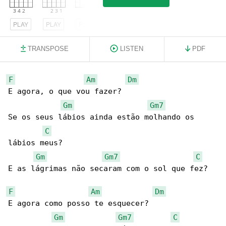
PLAY
PLAY
PLAY
TRANSPOSE
LISTEN
PDF
F
Am
Dm
E agora, o que vou fazer?

Gm
Gm7
Se os seus lábios ainda estão molhando os 

C
lábios meus?

Gm
Gm7
C
E as lágrimas não secaram com o sol que fez?

F
Am
Dm
E agora como posso te esquecer?

Gm
Gm7
C