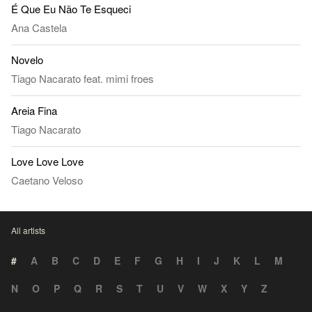
É Que Eu Não Te Esqueci
Ana Castela
Novelo
Tiago Nacarato
feat.
mimi froes
Areia Fina
Tiago Nacarato
Love Love Love
Caetano Veloso
All artists
#
A
B
C
D
E
F
G
H
I
J
K
L
M
N
O
P
Q
R
S
T
U
V
W
X
Y
Z