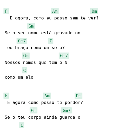
F
Am
Dm
  E agora, como eu passo sem te ver?

Gm
Se o seu nome está gravado no

Gm7
C
meu braço como um selo?

Gm
Gm7
Nossos nomes que tem o N

C
como um elo

F
Am
Dm
 E agora como posso te perder?

Gm
Gm7
Se o teu corpo ainda guarda o

C