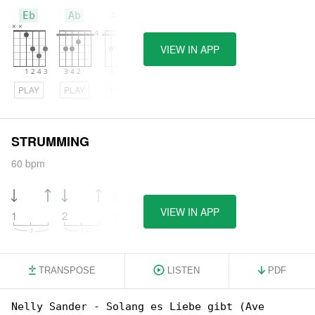
Eb
Ab
Abm
VIEW IN APP
PLAY
PLAY
PLAY
STRUMMING
60 bpm
VIEW IN APP
1
2
3
4
TRANSPOSE
LISTEN
PDF
Nelly Sander - Solang es Liebe gibt (Ave 
