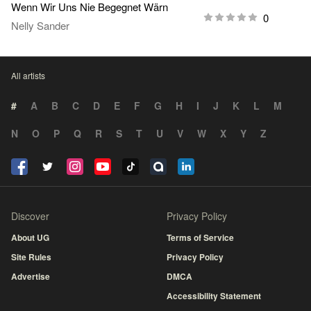
Wenn Wir Uns Nie Begegnet Wärn
0
Nelly Sander
All artists
#
A
B
C
D
E
F
G
H
I
J
K
L
M
N
O
P
Q
R
S
T
U
V
W
X
Y
Z
Discover
Privacy Policy
About UG
Terms of Service
Site Rules
Privacy Policy
Advertise
DMCA
Accessibility Statement