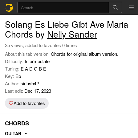
Solang Es Liebe Gibt Ave Maria
Chords by
Nelly Sander
25 views, added to favorites 0 times
About this tab version:
Chords for original album version.
Difficulty:
Intermediate
Tuning:
E A D G B E
Key:
Eb
Author:
siriusb42
Last edit:
Dec 17, 2023
Add to favorites
CHORDS
GUITAR