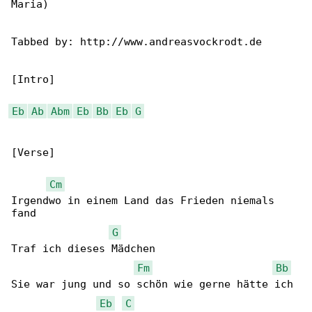
Maria)

Tabbed by: http://www.andreasvockrodt.de

[Intro]

Eb
Ab
Abm
Eb
Bb
Eb
G
[Verse]

Cm
Irgendwo in einem Land das Frieden niemals 

fand

G
Traf ich dieses Mädchen

Fm
Bb
Sie war jung und so schön wie gerne hätte ich 

Eb
C