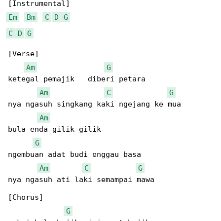
Em
Bm
C
D
G
C
D
G
[Verse]

Am
G
ketegal pemajik   diberi petara  

Am
C
G
nya ngasuh singkang kaki ngejang ke mua  

Am
bula enda gilik gilik  

G
ngembuan adat budi enggau basa  

Am
C
G
nya ngasuh ati laki semampai mawa  

[Chorus]

G