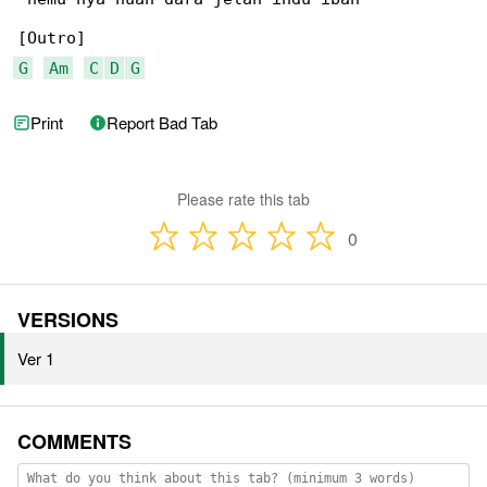
G
Am
C
D
G
Print
Report Bad Tab
Please rate this tab
0
VERSIONS
Ver 1
COMMENTS