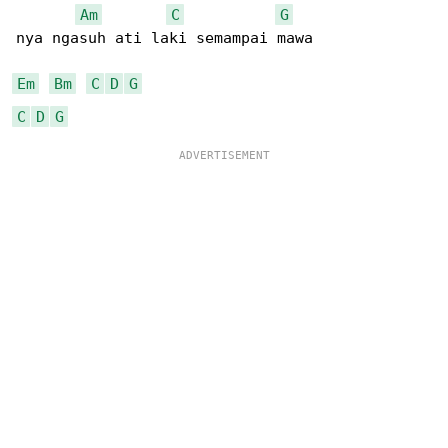
Am
C
G
nya ngasuh ati laki semampai mawa  

Em
Bm
C
D
G
C
D
G