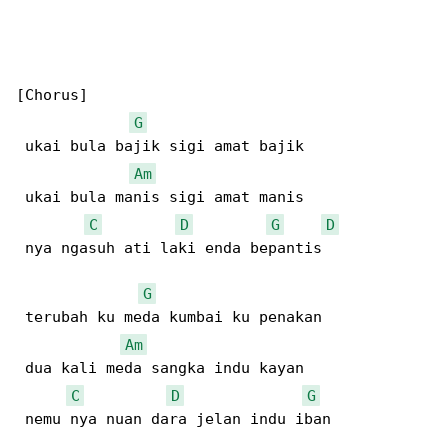
[Chorus]

G
 ukai bula bajik sigi amat bajik  

Am
 ukai bula manis sigi amat manis  

C
D
G
D
 nya ngasuh ati laki enda bepantis  

G
 terubah ku meda kumbai ku penakan  

Am
 dua kali meda sangka indu kayan  

C
D
G
 nemu nya nuan dara jelan indu iban  
