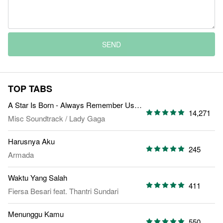
SEND
TOP TABS
A Star Is Born - Always Remember Us This Way
14,271
Misc Soundtrack
/
Lady Gaga
Harusnya Aku
245
Armada
Waktu Yang Salah
411
Fiersa Besari
feat.
Thantri Sundari
Menunggu Kamu
550