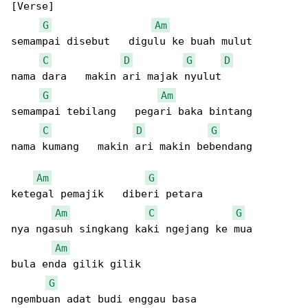
[Verse]

G
Am
semampai disebut   digulu ke buah mulut  

C
D
G
D
nama dara   makin ari majak nyulut  

G
Am
semampai tebilang   pegari baka bintang  

C
D
G
nama kumang   makin ari makin bebendang  

Am
G
ketegal pemajik   diberi petara  

Am
C
G
nya ngasuh singkang kaki ngejang ke mua  

Am
bula enda gilik gilik  

G
ngembuan adat budi enggau basa  
