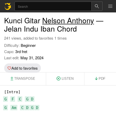
Kunci Gitar
Nelson Anthony
—
Jelan Indu Iban Chord
241 views, added to favorites 1 times
Difficulty:
Beginner
Capo:
3rd fret
Last edit:
May 31, 2024
Add to favorites
TRANSPOSE
LISTEN
PDF
G
F
C
G
D
G
Am
C
D
G
D