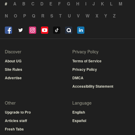
#
A
B
C
D
E
F
G
H
I
J
K
L
M
N
O
P
Q
R
S
T
U
V
W
X
Y
Z
Discover
Privacy Policy
About UG
Terms of Service
Site Rules
Privacy Policy
Advertise
DMCA
Accessibility Statement
Other
Language
Upgrade to Pro
English
Articles staff
Español
Fresh Tabs