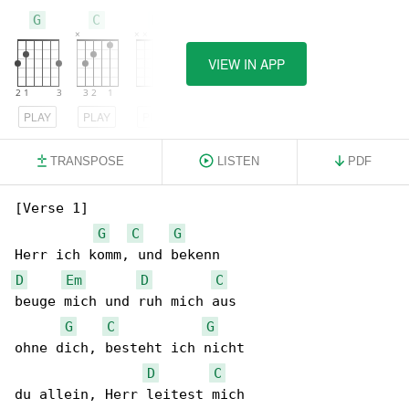
G
C
D
VIEW IN APP
PLAY
PLAY
PLAY
TRANSPOSE
LISTEN
PDF
[Verse 1]

G
C
G
D
Em
D
C
beuge mich und ruh mich aus

G
C
G
ohne dich, besteht ich nicht

D
C
du allein, Herr leitest mich
