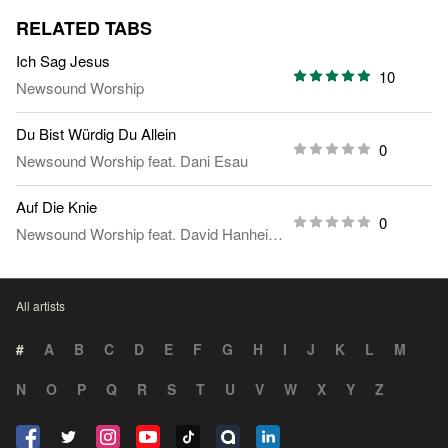
RELATED TABS
Ich Sag Jesus
10
Newsound Worship
Du Bist Würdig Du Allein
0
Newsound Worship
feat.
Dani Esau
Auf Die Knie
0
Newsound Worship
feat.
David Hanheiser
All artists
#
A
B
C
D
E
F
G
H
I
J
K
L
M
N
O
P
Q
R
S
T
U
V
W
X
Y
Z