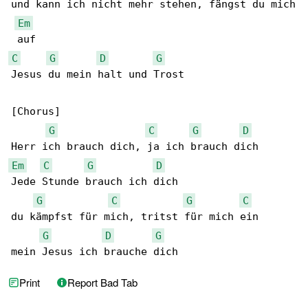
und kann ich nicht mehr stehen, fängst du mich

Em
C
G
D
G
Jesus du mein halt und Trost

[Chorus]

G
C
G
D
Em
C
G
D
Jede Stunde brauch ich dich

G
C
G
C
du kämpfst für mich, tritst für mich ein

G
D
G
mein Jesus ich brauche dich
Print
Report Bad Tab