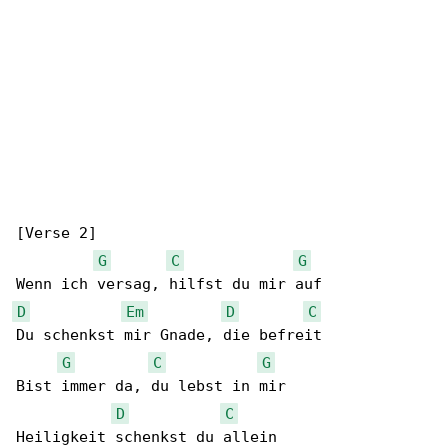
[Verse 2]

G
C
G
D
Em
D
C
Du schenkst mir Gnade, die befreit

G
C
G
Bist immer da, du lebst in mir

D
C
Heiligkeit schenkst du allein
