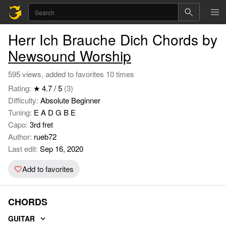
Herr Ich Brauche Dich Chords by
Newsound Worship
595 views, added to favorites 10 times
Rating:
★ 4.7 / 5
(3)
Difficulty:
Absolute Beginner
Tuning:
E A D G B E
Capo:
3rd fret
Author:
rueb72
Last edit:
Sep 16, 2020
Add to favorites
CHORDS
GUITAR