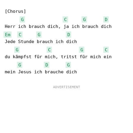
[Chorus]

G
C
G
D
Em
C
G
D
Jede Stunde brauch ich dich

G
C
G
C
du kämpfst für mich, tritst für mich ein

G
D
G
mein Jesus ich brauche dich
