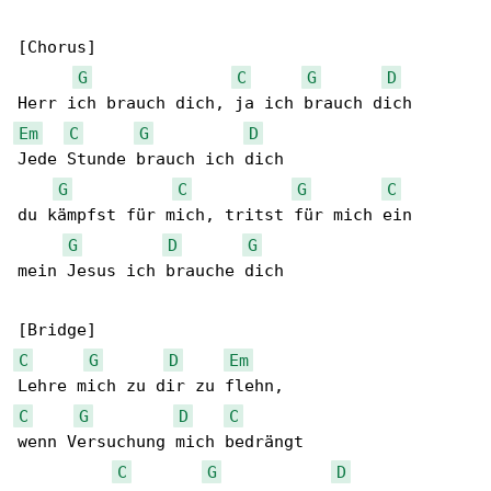
[Chorus]

G
C
G
D
Em
C
G
D
Jede Stunde brauch ich dich

G
C
G
C
du kämpfst für mich, tritst für mich ein

G
D
G
mein Jesus ich brauche dich

C
G
D
Em
C
G
D
C
wenn Versuchung mich bedrängt

C
G
D