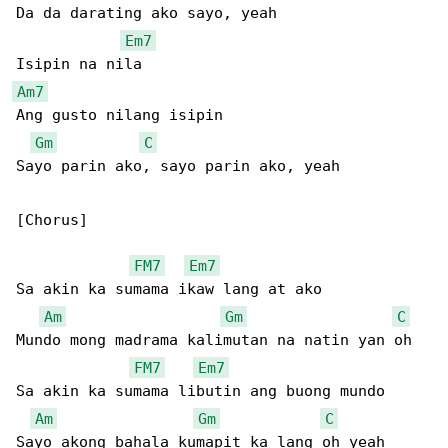
Da da darating ako sayo, yeah

Em7
Am7
Ang gusto nilang isipin

Gm
C
Sayo parin ako, sayo parin ako, yeah

[Chorus]

FM7
Em7
Sa akin ka sumama ikaw lang at ako

Am
Gm
C
Mundo mong madrama kalimutan na natin yan oh

FM7
Em7
Sa akin ka sumama libutin ang buong mundo

Am
Gm
C
Sayo akong bahala kumapit ka lang oh yeah
