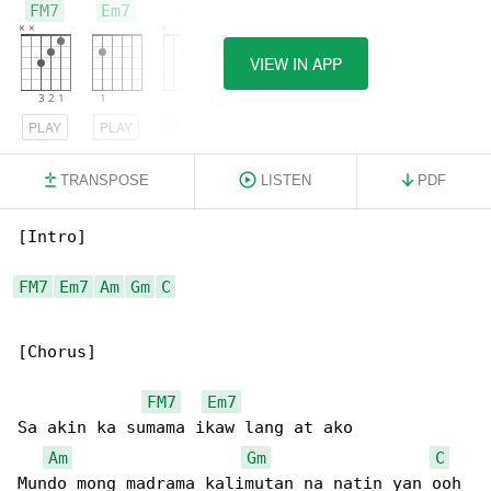
FM7
Em7
Am
VIEW IN APP
PLAY
PLAY
PLAY
TRANSPOSE
LISTEN
PDF
[Intro]

FM7
Em7
Am
Gm
C
[Chorus]

FM7
Em7
Sa akin ka sumama ikaw lang at ako

Am
Gm
C
Mundo mong madrama kalimutan na natin yan ooh
