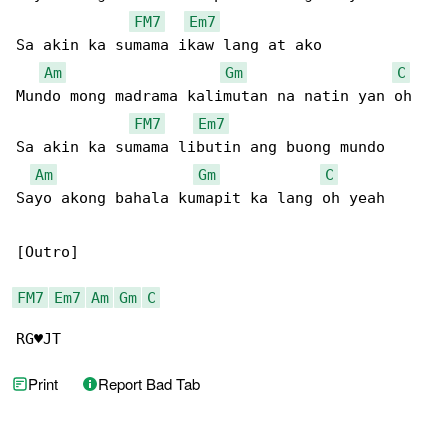
FM7
Em7
Sa akin ka sumama ikaw lang at ako

Am
Gm
C
Mundo mong madrama kalimutan na natin yan oh

FM7
Em7
Sa akin ka sumama libutin ang buong mundo

Am
Gm
C
Sayo akong bahala kumapit ka lang oh yeah

[Outro]

FM7
Em7
Am
Gm
C
RG♥JT
Print
Report Bad Tab