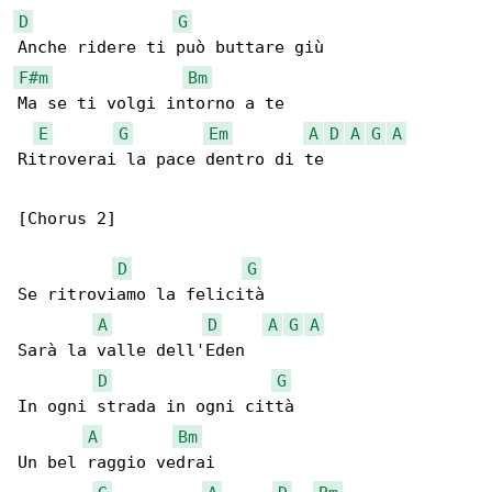
D
G
F#m
Bm
Ma se ti volgi intorno a te

E
G
Em
A
D
A
G
A
Ritroverai la pace dentro di te

[Chorus 2]

D
G
Se ritroviamo la felicità

A
D
A
G
A
Sarà la valle dell'Eden

D
G
In ogni strada in ogni città

A
Bm
Un bel raggio vedrai
