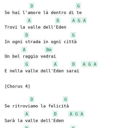
D
G
Se hai l'amore là dentro di te

A
D
A
G
A
Trovi la valle dell'Eden

D
G
In ogni strada in ogni città

A
Bm
Un bel raggio vedrai

G
A
D
A
G
A
E nella valle dell'Eden sarai

[Chorus 4]

D
G
Se ritroviamo la felicità

A
D
A
G
A
Sarà la valle dell'Eden
