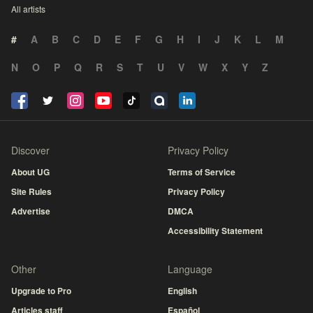
All artists
#
A
B
C
D
E
F
G
H
I
J
K
L
M
N
O
P
Q
R
S
T
U
V
W
X
Y
Z
Discover
Privacy Policy
About UG
Terms of Service
Site Rules
Privacy Policy
Advertise
DMCA
Accessibility Statement
Other
Language
Upgrade to Pro
English
Articles staff
Español