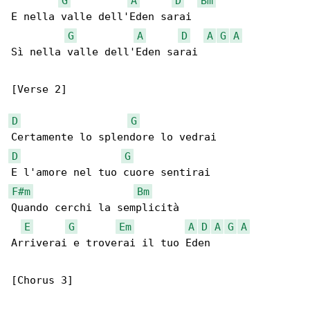
G
A
D
Bm
E nella valle dell'Eden sarai

G
A
D
A
G
A
Sì nella valle dell'Eden sarai

[Verse 2]

D
G
D
G
F#m
Bm
Quando cerchi la semplicità

E
G
Em
A
D
A
G
A
Arriverai e troverai il tuo Eden

[Chorus 3]
