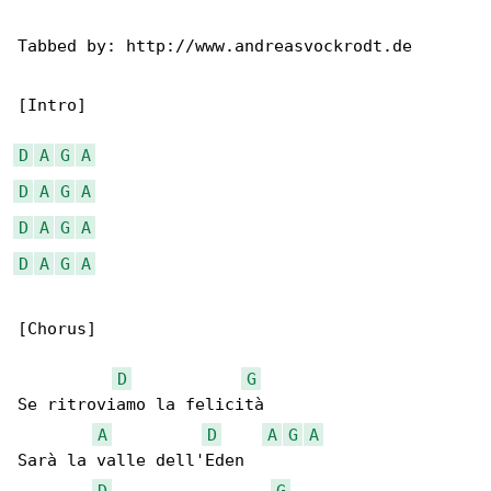
Tabbed by: http://www.andreasvockrodt.de

[Intro]

D
A
G
A
D
A
G
A
D
A
G
A
D
A
G
A
[Chorus]

D
G
Se ritroviamo la felicità

A
D
A
G
A
Sarà la valle dell'Eden

D
G