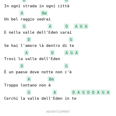
In ogni strada in ogni città

A
Bm
Un bel raggio vedrai

G
A
D
A
G
A
E nella valle dell'Eden sarai

D
G
Se hai l'amore là dentro di te

A
D
A
G
A
Trovi la valle dell'Eden

D
G
È un paese dove notte non c'è

A
Bm
Troppo lontano non è

G
A
D
A
G
D
D
A
G
A
Cerchi la valle dell'Eden in te
