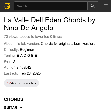
La Valle Dell Eden Chords by
Nino De Angelo
70 views, added to favorites 0 times
About this tab version:
Chords for original album version.
Difficulty:
Beginner
Tuning:
E A D G B E
Key:
D
Author:
siriusb42
Last edit:
Feb 23, 2025
Add to favorites
CHORDS
GUITAR