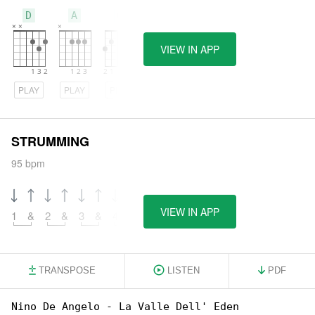
D
A
G
VIEW IN APP
PLAY
PLAY
PLAY
STRUMMING
95 bpm
VIEW IN APP
1
&
2
&
3
&
4
&
TRANSPOSE
LISTEN
PDF
Nino De Angelo - La Valle Dell' Eden
