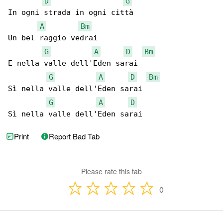
D
G
In ogni strada in ogni città

A
Bm
Un bel raggio vedrai

G
A
D
Bm
E nella valle dell'Eden sarai

G
A
D
Bm
Sì nella valle dell'Eden sarai

G
A
D
Sì nella valle dell'Eden sarai
Print
Report Bad Tab
Please rate this tab
0